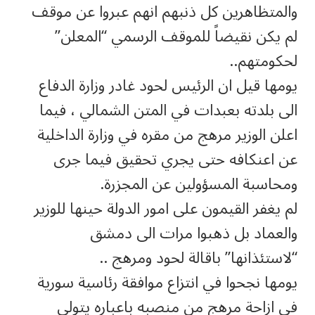
والمتظاهرين كل ذنبهم انهم عبروا عن موقف
لم يكن نقيضاً للموقف الرسمي “المعلن”
لحكومتهم..
يومها قيل ان الرئيس لحود غادر وزارة الدفاع
الى بلدته بعبدات في المتن الشمالي ، فيما
اعلن الوزير مرهج من مقره في وزارة الداخلية
عن اعنكافه حتى يجري تحقيق فيما جرى
ومحاسبة المسؤولين عن المجزرة.
لم يغفر القيمون على امور الدولة حينها للوزير
والعماد بل ذهبوا مرات الى دمشق
“لاستئذانها” باقالة لحود ومرهج ..
يومها نجحوا في انتزاع موافقة رئاسية سورية
في ازاحة مرهج من منصبه باعباره يتولى