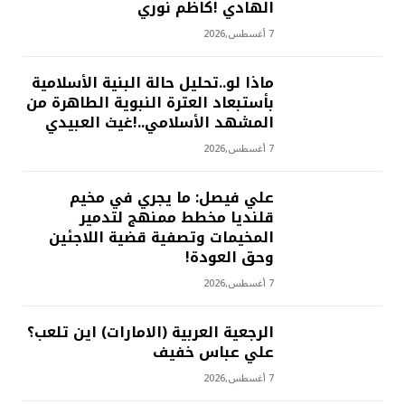
الهادي !كاظم نوري
7 أغسطس,2026
ماذا لو..تحليل حالة البنية الأسلامية
بأستبعاد العترة النبوية الطاهرة من
المشهد الأسلامي..!غيث العبيدي
7 أغسطس,2026
علي فيصل: ما يجري في مخيم
قلنديا مخطط ممنهج لتدمير
المخيمات وتصفية قضية اللاجئين
وحق العودة!
7 أغسطس,2026
الرجعية العربية (الامارات) اين تلعب؟
علي عباس خفيف
7 أغسطس,2026