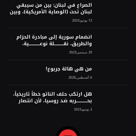
الصراع في لبنان: بين من سيبقي
لبنان تحت (الوصاية الأمريكية)، وبين
من سيخرج لبنان من النفق الغربي!
13 يونيو,2023
محمد محسن
انضمام سورية إلى مبادرة الحزام
والطريق، نقــــــــــلة نوعــــــــــــية،
استراتيجية، تاريخية، نهائية، نحو
29 سبتمبر,2023
الشرق!محمد محسن
من هي هالة جربوع!
6 أغسطس,2020
هل ارتكب حلف الناتو خطأً تاريخياً،
بحــــــــــــربه ضد روسيا، لأن انتصار
روسيا الحتمي، سيفتت الناتو!محمد
2 يونيو,2023
محسن