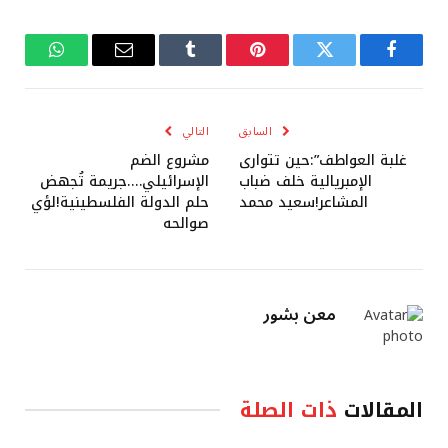
فيسبوك
تويتر
بينتيريست
Tumblr
البريد
واتساب
الإلكتروني
السابق
التالي
غلبة العواطف”:حين تتوارى
مشروع الضم
الإمبريالية خلف ضباب
الإسرائيلي….جريمة تُجهض
المشاعر!سعيد محمد
حلم الدولة الفلسطينية!لؤي
صوالحه
معن بشور
المقالات
ذات الصلة