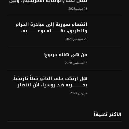
لبنان تحت (الوصاية الأمريكية)، وبين
من سيخرج لبنان من النفق الغربي!
13 يونيو,2023
محمد محسن
انضمام سورية إلى مبادرة الحزام
والطريق، نقــــــــــلة نوعــــــــــــية،
استراتيجية، تاريخية، نهائية، نحو
29 سبتمبر,2023
الشرق!محمد محسن
من هي هالة جربوع!
6 أغسطس,2020
هل ارتكب حلف الناتو خطأً تاريخياً،
بحــــــــــــربه ضد روسيا، لأن انتصار
روسيا الحتمي، سيفتت الناتو!محمد
2 يونيو,2023
محسن
الأكثر تعليقاً