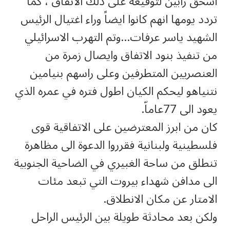
اسحق رابين لتوقيعه على ذلك الاتفاق ، كما
تردد يومها انهم كانوا ايضاً وراء اغتيال الرئيس
الشهيد ياسر عرفات…وتم التهرب الاسرائيلي
من تنفيذ بنود الاتفاق وايصال زمرة من
العنصريين المتطرفين وعلى راسهم بنيامين
نتنياهو ليحكم الكيان اطول فتره في عمره الذي
يعود الى 77عاماّ.
كان من ابرز المعترضين على الاتفاقية قوى
فلسطينية ولبنانية فقرروا الدعوة الى مظاهرة
تنطلق من ساحة الغبيري في الضاحية الجنوبية
الى مدافن شهداء بيروت التي تبعد مئات
الامتار عن مكان الانطلاق.
ولكن بعد محادثة طويلة بين الرئيس الراحل