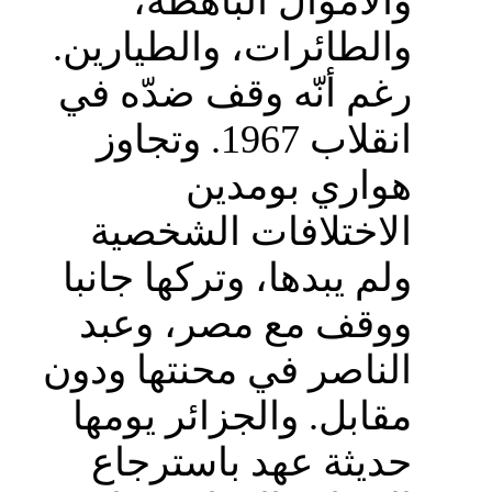
والأموال الباهظة،
والطائرات، والطيارين.
رغم أنّه وقف ضدّه في
انقلاب 1967. وتجاوز
هواري بومدين
الاختلافات الشخصية
ولم يبدها، وتركها جانبا
ووقف مع مصر، وعبد
الناصر في محنتها ودون
مقابل. والجزائر يومها
حديثة عهد باسترجاع