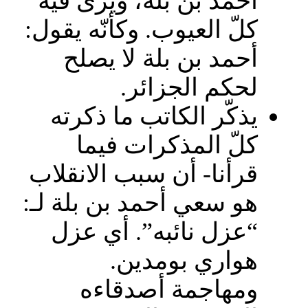
أحمد بن بلة، ويرى فيه
كلّ العيوب. وكأنّه يقول:
أحمد بن بلة لا يصلح
لحكم الجزائر.
يذكّر الكاتب ما ذكرته
كلّ المذكرات فيما
قرأنا- أن سبب الانقلاب
هو سعي أحمد بن بلة لـ:
“عزل نائبه”. أي عزل
هواري بومدين.
ومهاجمة أصدقاءه