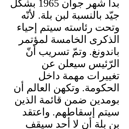
بدأ شهر جوان 1965 بشكل
جيّد بالنسبة لبن بلة. لأنّه
وتحت رئاسته سيتم إحياء
الذكرى الخامسة لمؤتمر
باندونغ. وتمّ تسريب أنّ
الرّئيس سيعلن عن
تغييرات مهمة داخل
الحكومة. وتكهن العالم أن
بومدين ضمن قائمة الذين
سيتم إسقاطهم. واعتقد
بن بلة أن لا أحد سيقف