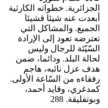
الجزائرية. خطواته الكارثية
أبعدت عنه شيئا فشيئا
الجميع. والمشاكل التي
تعترضه تعود إلى الإرادة
السّيّئة للرجال وليس
لحالة البلد. ودائما، ضمن
هدف عزل نائبه، هاجم
رفقاءه من السّاعة الأولى.
كمدغري، وقايد أحمد،
وبوتفليقة. 288