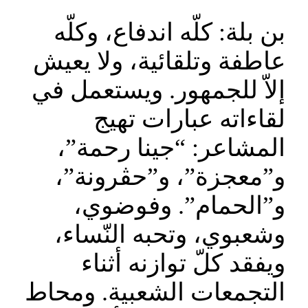
بن بلة: كلّه اندفاع، وكلّه
عاطفة وتلقائية، ولا يعيش
إلاّ للجمهور. ويستعمل في
لقاءاته عبارات تهيج
المشاعر: “جينا رحمة”،
و”معجزة”، و”حڨرونة”،
و”الحمام”. وفوضوي،
وشعبوي، وتحبه النّساء،
ويفقد كلّ توازنه أثناء
التجمعات الشعبية. ومحاط