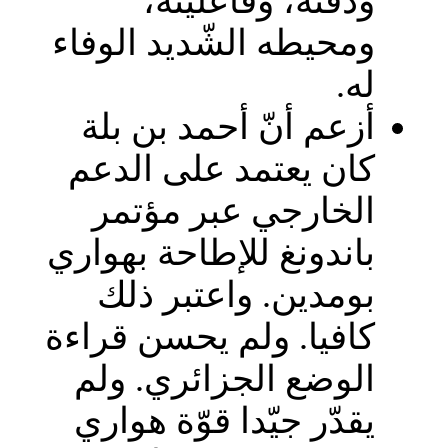
ودقّته، وفاعليته،
ومحيطه الشّديد الوفاء
له.
أزعم أنّ أحمد بن بلة
كان يعتمد على الدعم
الخارجي عبر مؤتمر
باندونغ للإطاحة بهواري
بومدين. واعتبر ذلك
كافيا. ولم يحسن قراءة
الوضع الجزائري. ولم
يقدّر جيّدا قوّة هواري