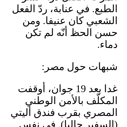
الطبع. في عنابة، ردّ الفعل
الشعبي كان عنيفا. ومن
حسن الحظ أنّه لم تكن
دماء.
شبهات حول مصر:
غدا بعد 19 جوان، أوقفت
المكلّف بالأمن الوطني
المصري بقرب فندق أليتي
(السفير حاليا). في نفس