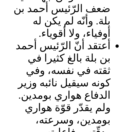
ضعف الرّئيس أحمد بن
بلة. وأنّه لم يكن له
أوفياء، ولا أقوياء.
أعتقد أنّ الرّئيس أحمد
بن بلة بالغ كثيرا في
ثقته في نفسه، وفي
كونه سيقيل نائبه وزير
الدفاع هواري بومدين.
ولم يقدّر قوّة هواري
بومدين، وسرعته،