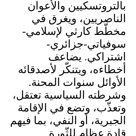
بالتروتسكيين والأعوان
الناصريين، ويغرق في
مخطّط كارثي لإسلامي-
سوفياتي-جزائري-
اشتراكي. يضاعف
أخطاءه، ويتنكّر لأصدقائه
الأوائل سنوات المحنة.
وشرطته السياسية تعتقل،
وتعذّب، وتضع في الإقامة
الجبرية، أو النفي، بما فيهم
قادة عظام للثّورة