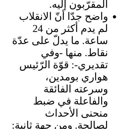
المقرّبون إليه.
واضح جدّا أنّ الانقلاب
لم يدم أكثر من 24
ساعة. ما يدلّ على عدّة
نقاط. منها -وفي
تقديري-: قوّة الرّئيس
هواري بومدين،
وسرعته الفائقة
والفاعلة في ضبط
منحنى الأحداث
لصالحة. ومن جهة ثانية: