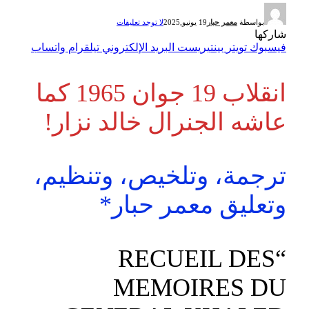
بواسطة
معمر حبار
19 يونيو,2025
لا توجد تعليقات
شاركها
فيسبوك
تويتر
بينتيريست
البريد الإلكتروني
تيلقرام
واتساب
انقلاب 19 جوان 1965 كما
عاشه الجنرال خالد نزار!
ترجمة، وتلخيص، وتنظيم،
وتعليق معمر حبار*
“RECUEIL DES
MEMOIRES DU