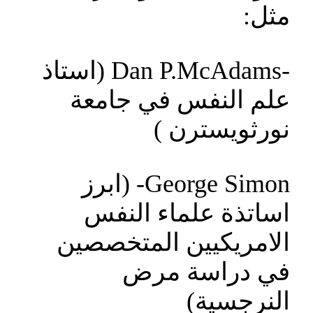
مثل:
-Dan P.McAdams (استاذ
علم النفس في جامعة
نورثويسترن )
George Simon- (ابرز
اساتذة علماء النفس
الامريكيين المتخصصين
في دراسة مرض
النرجسية)