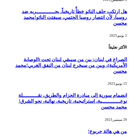
هل ارتكب حلف الناتو خطأً تاريخياً، بحــــــــــــربه ضد
روسيا، لأن انتصار روسيا الحتمي، سيفتت الناتو!محمد
محسن
2 يونيو,2023
الأكثر تعليقاً
الصراع في لبنان: بين من سيبقي لبنان تحت (الوصاية
الأمريكية)، وبين من سيخرج لبنان من النفق الغربي!محمد
محسن
13 يونيو,2023
انضمام سورية إلى مبادرة الحزام والطريق، نقــــــــــلة
نوعــــــــــــية، استراتيجية، تاريخية، نهائية، نحو الشرق!
محمد محسن
29 سبتمبر,2023
من هي هالة جربوع!