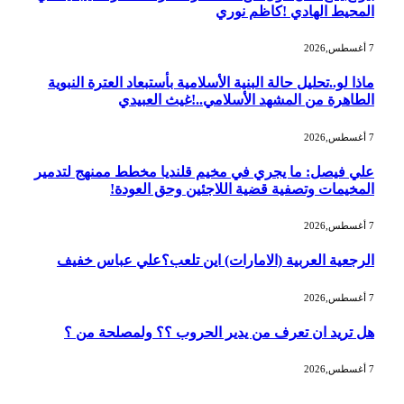
المحيط الهادي !كاظم نوري
7 أغسطس,2026
ماذا لو..تحليل حالة البنية الأسلامية بأستبعاد العترة النبوية
الطاهرة من المشهد الأسلامي..!غيث العبيدي
7 أغسطس,2026
علي فيصل: ما يجري في مخيم قلنديا مخطط ممنهج لتدمير
المخيمات وتصفية قضية اللاجئين وحق العودة!
7 أغسطس,2026
الرجعية العربية (الامارات) اين تلعب؟علي عباس خفيف
7 أغسطس,2026
هل تريد ان تعرف من يدير الحروب ؟؟ ولمصلحة من ؟
7 أغسطس,2026