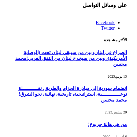
على وسائل التواصل
Facebook
Twitter
الأكثر مشاهدة
الصراع في لبنان: بين من سيبقي لبنان تحت (الوصاية
الأمريكية)، وبين من سيخرج لبنان من النفق الغربي!محمد
محسن
13 يونيو,2023
انضمام سورية إلى مبادرة الحزام والطريق، نقــــــــــلة
نوعــــــــــــية، استراتيجية، تاريخية، نهائية، نحو الشرق!
محمد محسن
29 سبتمبر,2023
من هي هالة جربوع!
6 أغسطس,2020