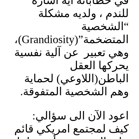
في خطاباته اية اشارة
للندم ، ولديه مشكلة
“الشخصية
المتضخمة”(Grandiosity)،
وهي تعبير عن آلية نفسية
يحركها العقل
الباطن(اللاوعي) لحماية
وهم الشخصية المتفوقة.
اعود الآن الى سؤالي:
كيف لمجتمع امريكي قائم