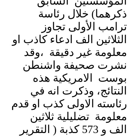
المؤسستين السابق
ذكرهما) خلال رئاسة
ترامب الأولى تجاوز
الثلاثين الف ادعاء كاذب او
معلومة غير دقيقة ،وقد
نشرت صحيفة واشنطن
بوست الامريكية هذه
النتائج، وذكرت انه في
رئاسته الاولى كذب او قدم
معلومة تضليلية ثلاثين
الف و 573 كذبة ( التقرير