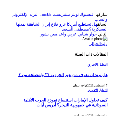
شاركها.
فيسبوك
تويتر
بينتيريست
Tumblr
البريد الإلكتروني
واتساب
السابق
هل تستطيع أمريكا غزو قلاع إيران الشاهقة بمدنها
العسكرية؟مصطفى السعيد
التالي
حوار شبابي عربي واعد!معن بشور
وليدالحيالي
المقالات
ذات الصلة
التحليل الاخباري
هل تريد ان تعرف من يدير الحروب ؟؟ ولمصلحة من ؟
7 أغسطس,2026
فرات علوان
التحليل الاخباري
كيف تحاول الإمارات استنساخ نموذج الحرب الأهلية
السودانية في جمهورية النيجر؟ أدريس آيات
4 أغسطس,2026
إدريس آيات