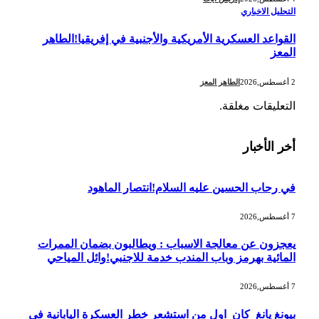
التحليل الاخباري
القواعد العسكرية الأمريكية والأجنبية في إفريقيا!الطاهر
المعز
2 أغسطس,2026
الطاهر المعز
التعليقات مغلقة.
أخر الأخبار
في رحاب الحسين عليه السلام!انتصار الماهود
7 أغسطس,2026
يعجزون عن معالجة الاسباب : ويطالبون بضمان الممرات
المائية بهرمز وباب المندب خدمة للاجنبي!وائل المياحي
7 أغسطس,2026
بيونغ يانغ كان اول من استشعر خطر العسكرة اليابانية في