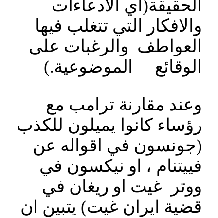
الحقيقة(اي الادعاءات
والافكار التي تتغلب فيها
العواطف والرغبات على
الوقائع الموضوعية.)
وعند مقارنة ترامب مع
رؤساء كانوا يميلون للكذب
(جونسون في اقواله عن
فييتنام ، او نيكسون في
ووتر غيت او ريغان في
قضية ايران غيت) يتبين ان