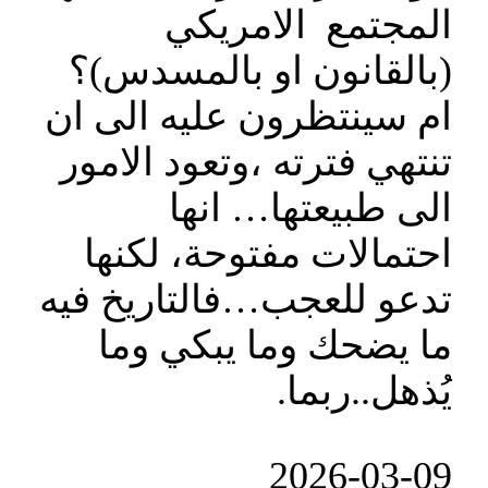
المجتمع الامريكي
(بالقانون او بالمسدس)؟
ام سينتظرون عليه الى ان
تنتهي فترته ،وتعود الامور
الى طبيعتها… انها
احتمالات مفتوحة، لكنها
تدعو للعجب…فالتاريخ فيه
ما يضحك وما يبكي وما
يُذهل..ربما.
‎2026-‎03-‎09