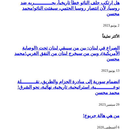
هل ارتكب حلف الناتو خطأً تاريخياً، بحــــــــــــربه ضد
روسيا، لأن انتصار روسيا الحتمي، سيفتت الناتو!محمد
محسن
2 يونيو,2023
الأكثر تعليقاً
الصراع في لبنان: بين من سيبقي لبنان تحت (الوصاية
الأمريكية)، وبين من سيخرج لبنان من النفق الغربي!محمد
محسن
13 يونيو,2023
انضمام سورية إلى مبادرة الحزام والطريق، نقــــــــــلة
نوعــــــــــــية، استراتيجية، تاريخية، نهائية، نحو الشرق!
محمد محسن
29 سبتمبر,2023
من هي هالة جربوع!
6 أغسطس,2020