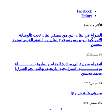
Facebook
Twitter
الأكثر مشاهدة
الصراع في لبنان: بين من سيبقي لبنان تحت (الوصاية
الأمريكية)، وبين من سيخرج لبنان من النفق الغربي!محمد
محسن
13 يونيو,2023
انضمام سورية إلى مبادرة الحزام والطريق، نقــــــــــلة
نوعــــــــــــية، استراتيجية، تاريخية، نهائية، نحو الشرق!
محمد محسن
29 سبتمبر,2023
من هي هالة جربوع!
6 أغسطس,2020