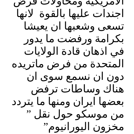
الامريكية ومحاولات فرض
اجندات عليها بالقوة لانها
تسعى وشعبها ان يعيشا
بكرامة ورفضت ما يدور
في اذهان قادة الولايات
المتحدة من فرض ماتريده
دون ان نسمع سوى ان
هناك وساطات ترفض
بعضها ايران ومنها ما يتردد
من موسكو حول نقل ”
مخزون اليورانيوم”