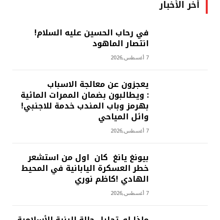
أخر الأخبار
في رحاب الحسين عليه السلام!
انتصار الماهود
7 أغسطس,2026
يعجزون عن معالجة الاسباب
: ويطالبون بضمان الممرات المائية
بهرمز وباب المندب خدمة للاجنبي!
وائل المياحي
7 أغسطس,2026
بيونغ يانغ كان اول من استشعر
خطر العسكرة اليابانية في المحيط
الهادي !كاظم نوري
7 أغسطس,2026
ماذا لو..تحليل حالة البنية الأسلامية