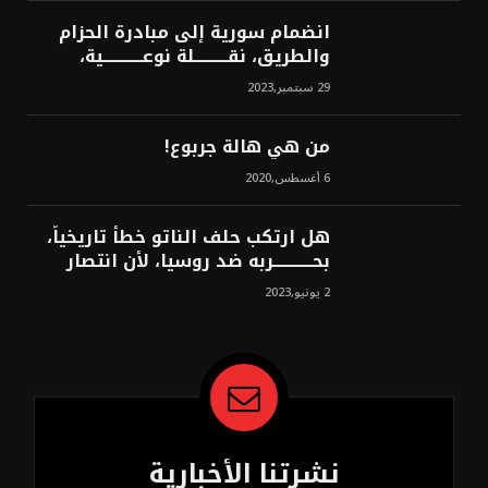
انضمام سورية إلى مبادرة الحزام
والطريق، نقــــــــــلة نوعــــــــــــية،
استراتيجية، تاريخية، نهائية، نحو
29 سبتمبر,2023
الشرق!محمد محسن
من هي هالة جربوع!
6 أغسطس,2020
هل ارتكب حلف الناتو خطأً تاريخياً،
بحــــــــــــربه ضد روسيا، لأن انتصار
روسيا الحتمي، سيفتت الناتو!محمد
2 يونيو,2023
محسن
نشرتنا الأخبارية