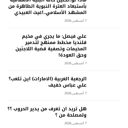
بأستبعاد العترة النبوية الطاهرة من
المشهد الأسلامي..!غيث العبيدي
7 أغسطس,2026
علي فيصل: ما يجري في مخيم
قلنديا مخطط ممنهج لتدمير
المخيمات وتصفية قضية اللاجئين
وحق العودة!
7 أغسطس,2026
الرجعية العربية (الامارات) اين تلعب؟
علي عباس خفيف
7 أغسطس,2026
هل تريد ان تعرف من يدير الحروب ؟؟
ولمصلحة من ؟
7 أغسطس,2026