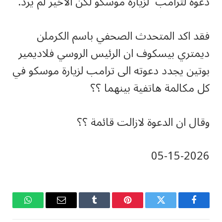
دعوة لترامب لزيارة موسكو لكن الاخير لم يرد.
فقد اكد المتحدث الصحفي باسم الكرملن
ديمتري بيسكوف ان الرئيس الروسي فلاديمير
بوتين يجدد دعوته الى ترامب لزيارة موسكو في
كل مكالمة هاتفية بينهما ؟؟
وقال ان الدعوة لازالت قائمة ؟؟
2026-‎05-‎15
فيسبوك
تويتر
بينتيريست
Tumblr
البريد
واتساب