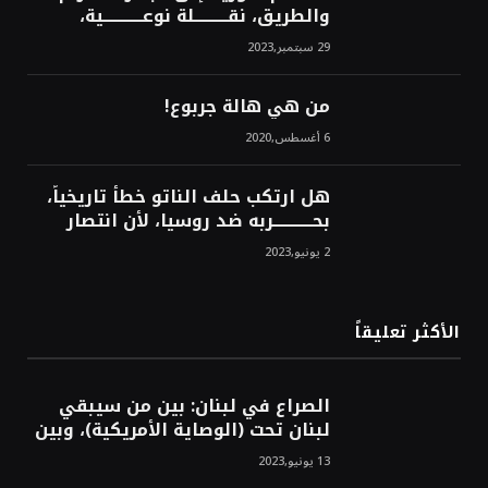
والطريق، نقــــــــــلة نوعــــــــــــية،
استراتيجية، تاريخية، نهائية، نحو
29 سبتمبر,2023
الشرق!محمد محسن
من هي هالة جربوع!
6 أغسطس,2020
هل ارتكب حلف الناتو خطأً تاريخياً،
بحــــــــــــربه ضد روسيا، لأن انتصار
روسيا الحتمي، سيفتت الناتو!محمد
2 يونيو,2023
محسن
الأكثر تعليقاً
الصراع في لبنان: بين من سيبقي
لبنان تحت (الوصاية الأمريكية)، وبين
من سيخرج لبنان من النفق الغربي!
13 يونيو,2023
محمد محسن