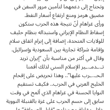
وتحتاج إلى دعمهما لتأمين مرور السفن في
مضيق هرمز ومنع ارتفاع أسعار النفط.
ورأى غراهام أنّ نتيجة هذه الحرب ستكون
إسقاط النظام الإيراني واستبداله بنظام حليف
للولايات المتحدة، إضافة إلى إبرام اتفاق سلام
وإقامة شراكة تجارية بين السعودية وإسرائيل.
وقال في أكثر من مناسبة بأن “إيران تريد
تـ.ـدمـ.ـير الإسلام السني لذلك أقمنا
الـحـ..ـرب عليها”.. وهذا تحريض على إقحام
الخليج العربي في الحرب.. فكيف تستقيم
النوايا الحسنة في غراهام الذي ألمح في وقت
سابق إلى حسم الحرب على غزة بالقنبلة النووية
خلال مقابلة مع برنامج “قابل الصحافة” على