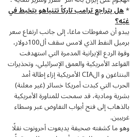
*
هل يتراجع ترامب تاركاً نتنياهو يتخبط في
غيّه؟
يبدو أن ضغوطات ماغا، إلى جانب ارتفاع سعر
برميل النفط الذي لامس سقف أل100دولار،
وقوة الردع الإيرانية المدمرة التي استهدفت
القواعد الأمريكية والعمق الإسرائيلي، وتحذيرات
البنتاغون و الCIA الأمريكية إزاء إطالة أمد
الحرب التي كبدت أمريكا خسائر (غير معلنة)
بشرية ومادية، قد سمحت للمناورة الأمريكية
بالذهاب إلى فتح أبواب التفاوض عبر وسطاء
غربيين.
وهو ما كشفته صحيفة يديعوت أحرونوت نقلًا