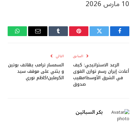
10 مارس 2026
فيسبوك
تويتر
بينتيريست
Tumblr
البريد
واتساب
الإلكتروني
السابق
التالي
الرعد الاستراتيجي: كيف
السمسار ترامب يهاتف بوتين
أعادت إيران رسم توازن القوى
و يثني على موقف سيد
في الشرق الأوسط!مهيب
الكرملين!كاظم نوري
صدوق
بكر السباتين