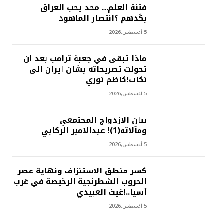
فتنة العلم… محد يحب العراق
بگدهم ؟انتصار الماهود
5 أغسطس,2026
ماذا تبقى في جعبة ترامب بعد ان
تحولت تصريحاته بشان ايران الى
نكات!كاظم نوري
5 أغسطس,2026
بيان الازدواج المجتمعي
ومآلاته(1)! عبدالامير الركابي
5 أغسطس,2026
كسر منطق الاستنزاف ونهاية عصر
الحروب الشطرنجية الرخيصة في غرب
آسيا..!غيث العبيدي
5 أغسطس,2026