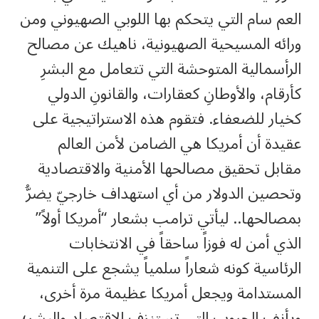
العم سام التي يتحكم بها اللوبي الصهيوني ومن
ورائه المسيحية الصهيونية، ناهيك عن مصالح
الرأسمالية المتوحشة التي تتعامل مع البشرِ
كأرقام، والأوطانِ كعقارات، والقانونِ الدولي
كخيار للضعفاء. فتقوم هذه الاستراتيجية على
عقيدة أن أمريكا هي الضامن لأمن العالم
مقابل تحقيق مصالحها الأمنية والاقتصادية
وتحصين الدولار من أي استهداف خارجيّ يضرُّ
بمصالحها.. ليأتي ترامب بشعار “أمريكا أولاً”
الذي أمن له فوزاً ساحقاً في الانتخابات
الرئاسية كونه شعاراً سلمياً يشجع على التنمية
المستدامة ويجعل أمريكا عظيمة مرة أخرى،
ويأنف الحروب التي تستنزف الاقتصاد والبشر؛