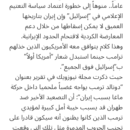
عاماً.. منوهاً إلى خطورة اعتماد سياسة التعتيم
الإعلامي في “إسرائيل” وإن إيران بتاريخها
العميق لا يمكن إسقاطها من خلال دعم
المعارضة الكردية لاقتحام الحدود الإيرانية.
وهذا كلام يتوافق معه الأمريكيون الذين خذلهم
ترامب حينما استبدل شعار “أمريكا أولاً”
ب”إسرائيل فوق الجميع”.
حيث ذكرت مجلة نيوزويك في تقرير بعنوان
“دونالد ترمب يواجه غضباً ملحميا داخل حركة
ماغا بسبب إيران”: أن التصعيد الأخير ضد
طهران قد يسبب خيبة أمل كبيرة لمؤيدي
ترمب الذين كانوا يظنون أنه سيكون قادرا على
تجنب الحروب المدمرة مثل تلك التي وقعت