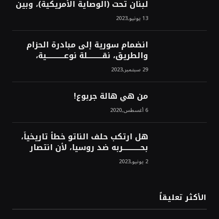
لبنان تحت (الوصاية الأمريكية)، وبين
من سيخرج لبنان من النفق الغربي!
13 يونيو,2023
محمد محسن
انضمام سورية إلى مبادرة الحزام
والطريق، نقــــــــــلة نوعــــــــــــية،
استراتيجية، تاريخية، نهائية، نحو
29 سبتمبر,2023
الشرق!محمد محسن
من هي هالة جربوع!
6 أغسطس,2020
هل ارتكب حلف الناتو خطأً تاريخياً،
بحــــــــــــربه ضد روسيا، لأن انتصار
روسيا الحتمي، سيفتت الناتو!محمد
2 يونيو,2023
محسن
الأكثر تعليقاً