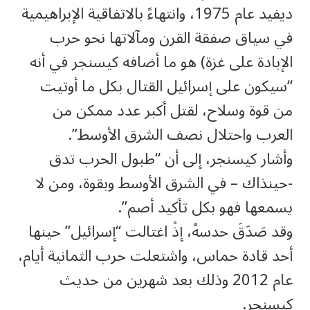
ديفيد عام 1975، وانتهاءً بالاتفاقية الإبراهيمية
في سياق صفقة القرن ومآلاتها نحو حرب
الإبادة على غزة) هو ما أضافه كيسنجر في أنه
“سيكون على إسرائيل القتال بكل ما أوتيت
من قوة وسلاح، لقتل أكبر عدد ممكن من
العرب واحتلال نصف الشرق الأوسط”.
وأشار كيسنجر، إلى أن “طبول الحرب تدق
-حينذاك – في الشرق الأوسط وبقوة، ومن لا
يسمعها فهو بكل تأكيد أصم”.
وقد صَدَقَ حدسهُ، إذْ اغتالت “إسرائيل” حينها
أحد قادة حماس، واشتعلت حرب الثمانية أيام،
عام 2012 وذلك بعد شهرين من حديث
كيسنجر.