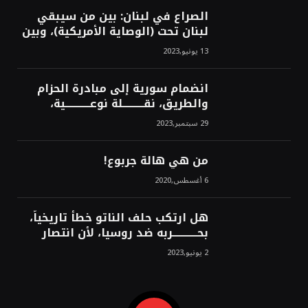
الصراع في لبنان: بين من سيبقي
لبنان تحت (الوصاية الأمريكية)، وبين
من سيخرج لبنان من النفق الغربي!
13 يونيو,2023
محمد محسن
انضمام سورية إلى مبادرة الحزام
والطريق، نقــــــــــلة نوعــــــــــــية،
استراتيجية، تاريخية، نهائية، نحو
29 سبتمبر,2023
الشرق!محمد محسن
من هي هالة جربوع!
6 أغسطس,2020
هل ارتكب حلف الناتو خطأً تاريخياً،
بحــــــــــــربه ضد روسيا، لأن انتصار
روسيا الحتمي، سيفتت الناتو!محمد
2 يونيو,2023
محسن