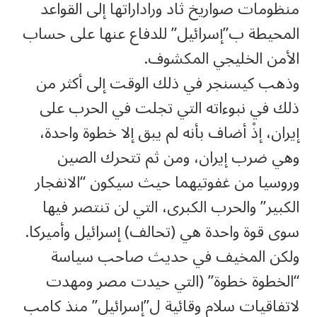
منظومات صواريخ ثاد وراداراتها إلى القواعد
المحيطة ب”إسرائيل” للدفاع عنها على حساب
الأمن الخليجي المكشوف.
وذهب كيسنجر في ذلك الوقت إلى أكثر من
ذلك في نبوءاته التي تجلت في الحرب على
إيران، إذْ أضاف بأنه لم يبق إلا خطوة واحدة،
وهي ضرب إيران، ومن ثم تتحرك الصين
وروسيا من غفوتيهما حيث سيكون “الانفجار
الكبير” والحرب الكبرى، التي لن تنتصر فيها
سوى قوة واحدة هي (تحالف) إسرائيل وأميركا.
ولكن المخيف في حديث صاحب سياسة
“الخطوة خطوة” (التي حيدت مصر ومهدت
لاتفاقيات سلام وقائية ل”إسرائيل” منذ كامب