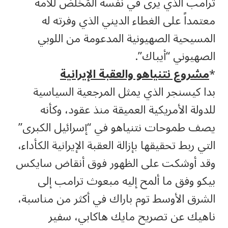
ترامب الذي يرى في نفسه المُخَلّصْ للأمة
معتمداً على الغطاء الديني الذي وفرته له
المسيحية الصهيونية المدعومة من اللوبي
الصهيوني “أيباك”.
*
مشروع نتنياهو والعقبة الإيرانية
بدا كيسنجر الذي يمثل المرجعية السياسية
للدولة الأمريكية العميقة منذ عقود، وكأنه
يصف طموحات نتنياهو في “إسرائيل الكبرى”
التي ربط تحقيقها بإزالة العقبة الإيرانية الكأداء،
وقد أوشكت على الظهور فوق أنقاض سايكس
بيكو وفق ما ألمح إليه مبعوث ترامب إلى
الشرق الأوسط توم باراك في أكثر من مناسبة،
ناهيك عن تصريح مايك هاكابي، سفير