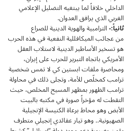
الداخلي خلافاً لما يبتغيه التضليل الإعلامي
الغربي الذي يرافق العدوان.
ثانياً:-
الترامبية والهوية الدينية للصراع
من عجائب الميكافللية النفعية في هذه الحرب
هو تسخير الأساطير الدينية لاستلاب العقل
الأمريكي باتجاه التبرير للحرب على إيران،
ومحاصرة ملفات ابستين كي لا تمس شخصية
ترامب كمخلّص للأمة، وتجلى ذلك في محاولة
ترامب الظهور بمظهر المسيح المخلص، حيث
التقطت له مؤخراً صورة في مكتبه بالبيت
الأبض وهو محاط برعاة الكنيسة الإنجيلية
الصهيونية.. وهو تيار عقائدي إنجيلي متطرف
يؤمن بضرورة دعم وجود دولة “إسرائيل” كشرط