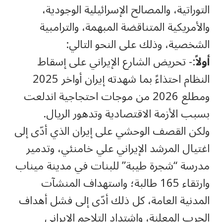
التوراتية، والمصالح الإسرائيلية الوجودية،
والأمريكية المتناقضة المبهمة، والترامبية
الشخصية، وذلك على النحو التالي:
أولاً
:- تحريض الشارع الإيراني على إسقاط
النظام احتذاءً بما شهدته إيران أواخر 2025
ومطلع 2026 من موجات احتجاجية اندلعت
بسبب الأزمة الاقتصادية وتدهور الريال.
ولكن القصف الوحشي على إيران الذي أدّى إلى
اغتيال المرشد الإيراني علي خامنئي، وتدمير
مدرسة “شجرة طيبة” للبنات في مدينة ميناب
وارتقاء 165 طالبة؛ واستهداف المنشآت
المدنية العامة، كل ذلك أدّى إلى فشل أهداف
الحرب المعلنة، واشتداد التلاحم الإيراني