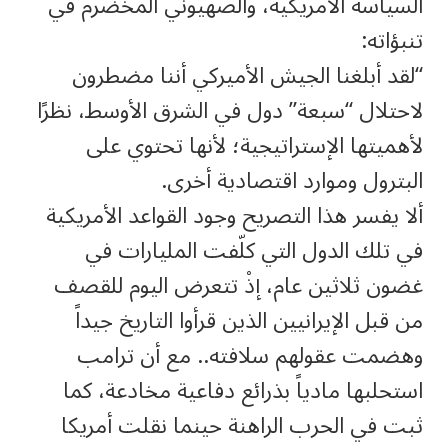
السياسة الأمريكية، والصهيوني المخضرم في
تنبؤاته:
“لقد أبلغنا الجيش الأميركي أننا مضطرون
لاحتلال “سبعة” دول في الشرق الأوسط، نظرًا
لأهميتها الإستراتيجية؛ لأنها تحتوي على
البترول وموارد اقتصادية أخرى.
ألا يفسر هذا التصريح وجود القواعد الأمريكية
في تلك الدول التي كلّفت المليارات في
غضون ثلاثين عام، إذْ تتعرض اليوم للقصف
من قبل الإيرانيين الذين قرأوا التاريخ جيداً
وهضمت عقولهم سلافته.. مع أن ترامب
استحلبها مادياً بذرائع دفاعية مخادعة، كما
ثبت في الحرب الراهنة حينما نقلت أمريكا