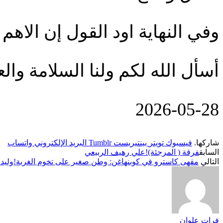
وفي النهاية اود القول إن الاهم
أسأل الله لكم ولنا السلامة والع
‎2026-‎05-‎28
شاركها.
فيسبوك
تويتر
بينتيريست
Tumblr
البريد الإلكتروني
واتساب
السابق
فرقة ( المرجئة)!علي رهيف الربيعي
التالي
مقهى كاسترو في كوبنهاغن: وطن صغير على تخوم الغربة!وليد ا
فرات علوان