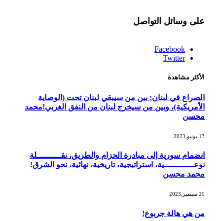
على وسائل التواصل
Facebook
Twitter
الأكثر مشاهدة
الصراع في لبنان: بين من سيبقي لبنان تحت (الوصاية
الأمريكية)، وبين من سيخرج لبنان من النفق الغربي!محمد
محسن
13 يونيو,2023
انضمام سورية إلى مبادرة الحزام والطريق، نقــــــــــلة
نوعــــــــــــية، استراتيجية، تاريخية، نهائية، نحو الشرق!
محمد محسن
29 سبتمبر,2023
من هي هالة جربوع!