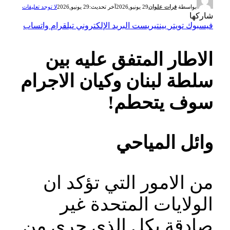
بواسطة
فرات علوان
29 يونيو,2026
آخر تحديث:
29 يونيو,2026
لا توجد تعليقات
شاركها
فيسبوك
تويتر
بينتيريست
البريد الإلكتروني
تيلقرام
واتساب
الاطار المتفق عليه بين
سلطة لبنان وكيان الاجرام
سوف يتحطم!
وائل المياحي
من الامور التي تؤكد ان
الولايات المتحدة غير
صادقة بكل الذي جرى من