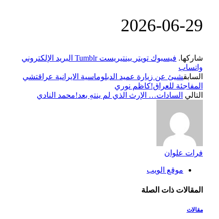
‎2026-‎06-‎29
شاركها.
فيسبوك
تويتر
بينتيريست
Tumblr
البريد الإلكتروني
واتساب
السابق
شيئ عن زيارة عميد الدبلوماسية الايرانية عراقتشي
المفاجئة للعراق!كاظم نوري
التالي
السادات… الإرث الذي لم ينتهِ بعد!محمد النادي
فرات علوان
موقع الويب
المقالات
ذات الصلة
مقالات