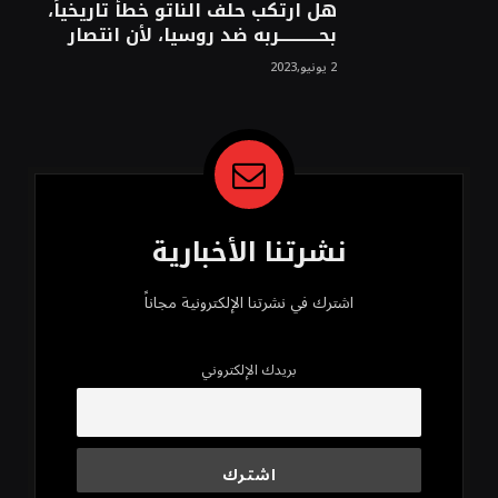
هل ارتكب حلف الناتو خطأً تاريخياً،
بحــــــــــــربه ضد روسيا، لأن انتصار
روسيا الحتمي، سيفتت الناتو!محمد
2 يونيو,2023
محسن
نشرتنا الأخبارية
اشترك في نشرتنا الإلكترونية مجاناً
بريدك الإلكتروني