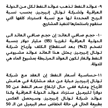
٩- عـوائـد الـنفط: تـذھـب عـوائـد الـنفط لـكل مـن الـدولـة
الـعراقـیة ولشـركـة تـوتـال إنـیرجـیز، بحسب نسـبة
الـربـح المحـددة لـھا مـع نسـبة لاسترداد كلفھا التي
ستقوم باستثمارھا لتنفیذ المشاریع.
١٠- حجـم صـافـي الـعائـد: إن حجـم صـافـي الـعائـد الـى
الـدولـیة الـعراقـیة تـقریـبا (95) مـلیار دولار بنسـبة
تضخـم (2%) بـعد اسـتقطاع الـكلف وأربـاح شـركـة
تـوتـال إنـیرجـیز، یـمثل ھـذا الـعائـد عـوائـد مشـروعـي
الـنفط والـغاز لـكون الـعوائد الـمرتـبطة بمشروع الماء ھي
للدولة.
١١-حـساسـیة أسـعار الـنفط: إن الـعقد مـع شـركـة
تـوتـال إنـیرجـیز عـبارة عـن عـقد مـشاركـة فـي ھـامـش
الأربـاح وعـليه ففـي حـال ارتـفاع سـعر الـنفط عـن 50
دولاراً لـلبرمـیل سـتزداد عـوائـد الـدولـة الـعراقـیة وكـذا
عـوائـد شـركـة تـوتـال إنـیرجـیز، وسـیحصل العكس
بطبیعة الحال في حالة انخفاض سعر البرمیل عن الـ 50