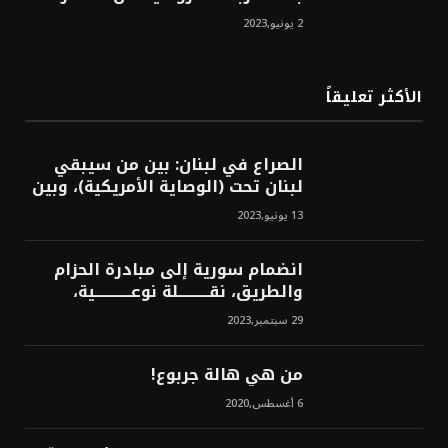
روسيا الحتمي، سيفتت الناتو!محمد
2 يونيو,2023
محسن
الأكثر تعليقاً
الصراع في لبنان: بين من سيبقي
لبنان تحت (الوصاية الأمريكية)، وبين
من سيخرج لبنان من النفق الغربي!
13 يونيو,2023
محمد محسن
انضمام سورية إلى مبادرة الحزام
والطريق، نقــــــــــلة نوعــــــــــــية،
استراتيجية، تاريخية، نهائية، نحو
29 سبتمبر,2023
الشرق!محمد محسن
من هي هالة جربوع!
6 أغسطس,2020