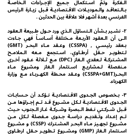
الـفكرة وتمَّ اسـتكمال جـمیع الإجـراءات الـخاصـة
بـالـتعاقـد والـمودیـلات الاقـتصادیـة قـبل زیـارة الرئیس
الفرنسي بعدة أشهر فلا علاقة بین الحدثین .
٢- نشـیر بـشأن الـتساؤل الـذي ورد حـول طـبیعة الـعقود
الـى أن الـعقود الأربـعة مـختلفة أسـاسـاً فهي جـاءت
بـعقد رئیسـي , (CSSPA) وعـقد مـاء البحـر (GMT)
لـتطویـر حـقل أرطـاوي، اسـتجمع مـعه الـملامـح
المشـتركـة لـعقدي الـغاز (DPC) مـع ثـلاثة عـقود أخـرى
مـنفصلة لـمشاریـع اسـتثمار الـغاز ومشروع مـاء
البحـر(CSSPA+GMT) وعـقد محـطة الكھـربـاء مـع وزارة
الكھرباء.
٣- بـخصوص الجـدوى الاقـتصادیـة نـؤكـد أن حـسابـات
الجـدوى الاقـتصادیـة لـكل مشـروع قـد تـم إجـراؤھا مـن
قـبل شـركـتي نـفط الـبصرة وشـركـة غـاز الـجنوب حـیث
تـم إعـداد وتـقدیـم دراسـة جـدوى مـفصلة لـكل مـن
مشـروع تجھـیز مـاء البحـر المشـترك (CSSP) و مشـروع
اسـتثمار الـغاز (GMP) ومشـروع تـطویـر حـقل ارطـاوي