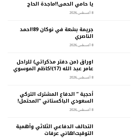
يا حامي الحمى!!ماجدة الحاج
8 أغسطس,2026
جريمة بشعة في نوكان 89!احمد
الناصري
8 أغسطس,2026
اوراق (من دفتر مذكراتي) للراحل
عامر عبد الله (17)!كاظم الموسوي
8 أغسطس,2026
أحجية ” الدفاع المشترك التركي
السعودي الباكستاني “المحتمل!
8 أغسطس,2026
التحالف الدفاعي الثلاثي وأهمية
التوقيت!هاني عرفات