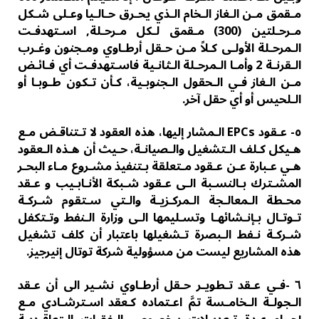
مـقمق مـن الـغاز الـخام الـذي یحـرق حـالـیا وعـلى شـكل
مـرحـلتین (300) مـقمق لـكل مـرحـلة, اسـتھدفـت
الـمرحـلة الأولـى كـلاً مـن حـقل أرطـاوي ومـجنون وغـرب
الـقرنـة 2 وأمـا الـمرحـلة الـثانـیة فاسـتھدفـت أي فـائـض
مـن الـغاز فـي الـحقول الـجنوبـیة، كـأن تـكون طـوبـا أو
الـلحیس أو أي حقل آخر.
٥- عـقود EPCs الـمشار إليها، هذه العقود لا تـتناقـض مـع
ھـیكل كـلف الـتشغیل والـصیانـة، حـیث أن ھـذه الـعقود
ھـي عـبارة عـن عـقود مـتعلقة بـتنفیذ مشـروع مـاء البحـر
المشـترك بـالنسـبة الـى عـقود شـبكة الأنـابـیب و عـقد
محـطة الـمعالـجة الـمركـزیـة والـتي سـتقوم شـركـة
تـوتـال بـإنـشائھـا وتسـلیمھا الـى وزارة الـنفط وتـتكفل
شـركـة نـفط الـبصرة تـشغیلھا باعتبار أن كلف تشغیل
ھذه المشاریع لیست من مسؤولیة شركة توتال إنیرجیز.
٦ -فـي عـقد تـطویـر حـقل أرطـاوي نشـیر الى أن عـقد
الـجولـة الـخامـسة تمَّ اعـتماده كـعقد اسـترشـادي مـع