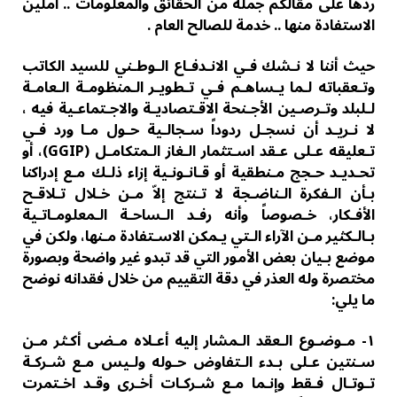
ردها على مقالكم جملة من الحقائق والمعلومات .. آملين
الاستفادة منها .. خدمة للصالح العام .
حيث أننا لا نـشك فـي الانـدفـاع الـوطـني للسيد الكاتب
وتـعقباته لـما یـساھـم فـي تـطویـر الـمنظومـة الـعامـة
لـلبلد وتـرصـین الأجـنحة الاقـتصادیـة والاجـتماعـیة فيه ،
لا نـریـد أن نسجـل ردوداً سـجالـیة حـول مـا ورد فـي
تـعلیقه عـلى عـقد اسـتثمار الـغاز الـمتكامـل (GGIP)، أو
تحـدیـد حـجج مـنطقیة أو قـانـونـیة إزاء ذلـك مـع إدراكنا
بـأن الـفكرة الـناضـجة لا تـنتج إلاّ مـن خـلال تـلاقـح
الأفـكار، خـصوصاً وأنه رفـد الـساحـة الـمعلومـاتـیة
بـالـكثیر مـن الآراء الـتي یـمكن الاسـتفادة مـنها، ولكن في
موضع بـیان بعض الأمور التي قد تبدو غیر واضحة وبصورة
مختصرة وله العذر في دقة التقییم من خلال فقدانه نوضح
ما يلي:
١- مـوضـوع الـعقد الـمشار إليه أعـلاه مـضى أكـثر مـن
سـنتین عـلى بـدء الـتفاوض حـوله ولـیس مـع شـركـة
تـوتـال فـقط وإنـما مـع شـركـات أخـرى وقـد اخـتمرت