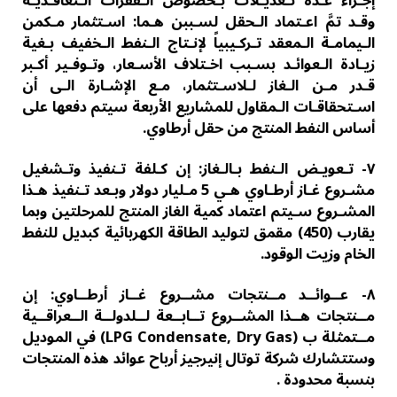
إجـراء عـدة تـعدیـلات بـخصوص الـفقرات الـتعاقـدیـة
وقـد تمَّ اعـتماد الـحقل لسـببن ھـما: اسـتثمار مـكمن
الـیمامـة الـمعقد تـركـیبیاً لإنـتاج الـنفط الـخفیف بـغیة
زیـادة الـعوائـد بسـبب اخـتلاف الأسـعار، وتـوفـیر أكـبر
قـدر مـن الـغاز لـلاسـتثمار، مـع الإشـارة الـى أن
اسـتحقاقـات الـمقاول للمشاریع الأربعة سیتم دفعھا على
أساس النفط المنتج من حقل أرطاوي.
٧- تـعویـض الـنفط بـالـغاز: إن كـلفة تـنفیذ وتـشغیل
مشـروع غـاز أرطـاوي ھـي 5 مـلیار دولار وبـعد تـنفیذ ھـذا
المشـروع سـیتم اعتماد كمیة الغاز المنتج للمرحلتین وبما
یقارب (450) مقمق لتولید الطاقة الكھربائیة كبدیل للنفط
الخام وزیت الوقود.
٨- عــوائــد مــنتجات مشــروع غــاز أرطــاوي: إن
مــنتجات ھــذا المشــروع تــابــعة لــلدولــة الــعراقــیة
مــتمثلة ب (LPG Condensate, Dry Gas) في المودیل
وستتشارك شركة توتال إنیرجیز أرباح عوائد ھذه المنتجات
بنسبة محدودة .