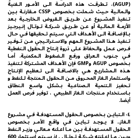
(AGUP)، تـطرقـت هذه الدراسة الـى الأمـور الـفنیة
والـمالـیة حـیث شـملت بـخصوص CSSP مـقارنـة بـین
تـنفیذ المشـروع عـن طـریـق الـقروض الـخارجـیة بـعد
الأزمـة الـمالـیة أو عـن طـریـق شـركـة تـوتـال إنـیرجـیز
بـالإضـافـة الـى الأھـداف الـتي سـیتم تـحقیقھا فـي حـال
تـنفیذ ھـذا المشـروع الـمھم والاسـتراتـیجي مـن تـوفـیر
فـرص عـمل والـحفاظ عـلى ذروة إنـتاج الـحقول الـنفطیة
فـي جـنوب الـعراق ورفـع الـضغوط الـمكمنیة. أمـا
بـخصوص AGUP وGMP فإن الأھـداف المشـتركة لـتنفیذ
ھـذه الـمشاریـع ھـي بالاضـافـة الـى تـعظیم الإنـتاج
واسـتثمار الـغاز المحـروق مـن الـحقول الـمنتجة لـلنفط و
تـحفیز الـتنمیة الـصناعـیة بـشكل واسـع الـنطاق
بـاسـتخدام مـنتجات الـغاز الطبیعي ، توفیر فرص العمل
أیضا.
٤- الـتبایـن بـخصوص الـحقول المسـتھدفـة فـي مشـروع
الـغاز.. لا یـوجـد تـبایـن فـي واقـع الأمـر بـخصوص
الـحقول المسـتھدفـة بـین مـا اعـلنه مـعالـي وزیـر الـنفط
وبـین مـا اعـلنته شـركـة تـوتـال ، إذ سـیتم اسـتثمار 600