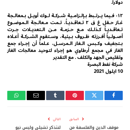
دولاراً.
١٢- فـیما یـرتـبط بـإلـزامـیة شـركـة لـوك أویـل بـمعالـجة
غـاز حـقل غ ق ٢ تـعاقـدیـاً، تـمت مـعالـجة الـموضـوع
تـعاقـدیـاً كـذلـك مـع حـزمـة مـن الـتعدیـلات جـرت
أصـولـیاً أفـرزته ظـروف بـیئیة، وسـتقوم الشـركـة أعـلاه
بـتجفیف وكـبس الـغاز الـمرسـل، عـلماً أن إجـراء جمع
الغاز في مجمع أرطاوي ھو إجراء لتوحید معالجات الغاز
وتقلیص الجھد والكلف . مع التقدير
شركة نفط البصرة
10 ايلول 2021
فيسبوك
تويتر
بينتيريست
Tumblr
البريد
واتساب
الإلكتروني
السابق
التالي
موقف الدين والفلسفة من
لنتذكر تشيلي وليس نيو