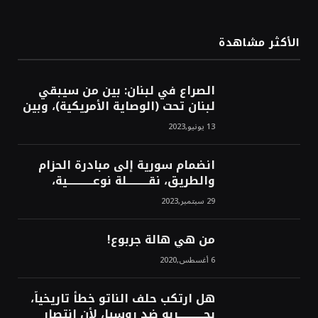
الأكثر مشاهدة
الصراع في لبنان: بين من سيبقي
لبنان تحت (الوصاية الأمريكية)، وبين
من سيخرج لبنان من النفق الغربي!
13 يونيو,2023
محمد محسن
انضمام سورية إلى مبادرة الحزام
والطريق، نقــــــــــلة نوعــــــــــــية،
استراتيجية، تاريخية، نهائية، نحو
29 سبتمبر,2023
الشرق!محمد محسن
من هي هالة جربوع!
6 أغسطس,2020
هل ارتكب حلف الناتو خطأً تاريخياً،
بحــــــــــــربه ضد روسيا، لأن انتصار