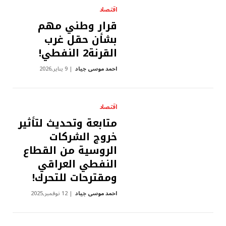
اقتصاد
قرار وطني مهم
بشأن حقل غرب
القرنة2 النفطي!
احمد موسى جياد
9 يناير,2026
اقتصاد
متابعة وتحديث لتأثير
خروج الشركات
الروسية من القطاع
النفطي العراقي
ومقترحات للتحرك!
احمد موسى جياد
12 نوفمبر,2025