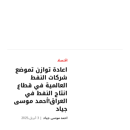
اقتصاد
اعادة توازن تموضع
شركات النفط
العالمية في قطاع
انتاج النفط في
العراق!أحمد موسى
جياد
احمد موسى جياد
3 أبريل,2025