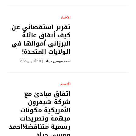
الاخبار
تقرير استقصائي عن
كيف أنفاق عائلة
البرزاني أموالها في
الولايات المتحدة!
احمد موسى جياد
18 أكتوبر,2025
اقتصاد
اتفاق مبادئ مع
شركة شيفرون
الأمريكية مكونات
مبهمة وتصريحات
رسمية متناقضة!احمد
موسى جياد