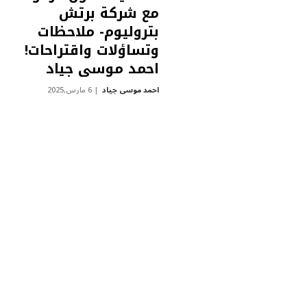
مع شركة برتش
بتروليوم- ملاحظات
وتساؤلات واقتراحات!
احمد موسى جياد
احمد موسى جياد
6 مارس,2025
مقالات
كتابي الجديد ضمن
سلسلة توثيقية
قطاع البترول
العراقي!احمد موسى
جياد
احمد موسى جياد
21 يناير,2025