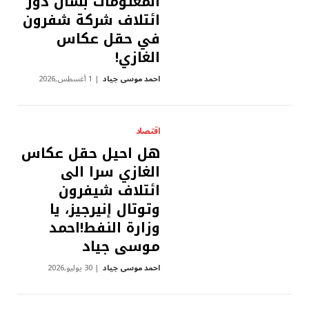
المعلومات بشان دور
ائتلاف شركة شفرون
في حقل عكاس
الغازي!
احمد موسى جياد
1 أغسطس,2026
اقتصاد
هل احيل حقل عكاس
الغازي سرا الى
ائتلاف شيفرون
وتوتال إنيرجيز، يا
وزارة النفط!احمد
موسى جياد
احمد موسى جياد
30 يوليو,2026