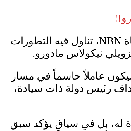
و!!
أجرى الدكتور طلال أبوغزاله مساء أمس لقاء تلفزيونياً على قناة NBN، تناول فيه التطورات
نزويلي نيكولاس مادورو.
يكون عاملاً حاسماً في مسار
هداف رئيس دولة ذات سيادة،
 له، بل في سياقٍ يؤكد سبق