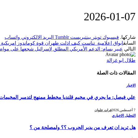
‎2026-‎01-‎07
شاركها.
فيسبوك
تويتر
بينتيريست
Tumblr
البريد الإلكتروني
واتساب
السابق
ابواق اعلامية تناست كيف اذلت طهران قوة كوماندوز امريكية عام 1979!نمير 
التالي
عبير بسام: الدعم الأمريكي المطلق لإسرائيل شجعها على مواصلة 
طلال ابو غزالة
المقالات
ذات الصلة
الاخبار
علي فيصل: ما يجري في مخيم قلنديا مخطط ممنهج لتدمير المخيمات و
7 أغسطس,2026
فرات علوان
التحليل الاخباري
هل تريد ان تعرف من يدير الحروب ؟؟ ولمصلحة من ؟