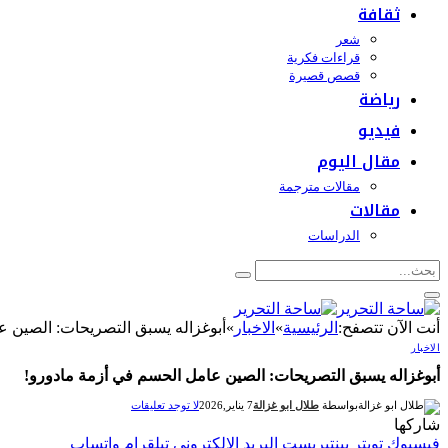
ثقافة
شعر
قراءات فكرية
قصص قصيرة
رياضة
فيديو
مقال اليوم
مقالات مترجمة
مقالات
الدراسات
أنت الآن تتصفح:
الرئيسية
»
الاخبار
»
أبوغزاله يسبق التصريحات: الصين ع
الاخبار
أبوغزاله يسبق التصريحات: الصين عامل الحسم في أزمة مادورو!
بواسطة
طلال ابو غزالة
7 يناير,2026
لا توجد تعليقات
شاركها
فيسبوك
تويتر
بينتيريست
البريد الإلكتروني
تيلقرام
واتساب