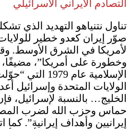
التصادم الايراني الاسرائيلي
تناول نتنياهو التهديد الذي تشك
صوّر إيران كعدو خطير للولايا
لأمريكا في الشرق الأوسط. وقا
وخطورة على أمريكا”، مضيفًا، “
الإسلامية عام 
الولايات المتحدة وإسرائيل أعد
الخليج… بالنسبة لإسرائيل، فإن 
حماس وحزب الله لضرب المصالح
إيرانيين وأهداف إيرانية”. كما 