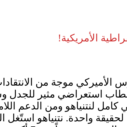
راطية الأمريكية!
جرس الأميركي موجة من الانتقا
. خطاب استعراضي مثير للجدل
كامل لنتنياهو ومن الدعم اللام
لحقيقة واحدة. نتنياهو استّغل 