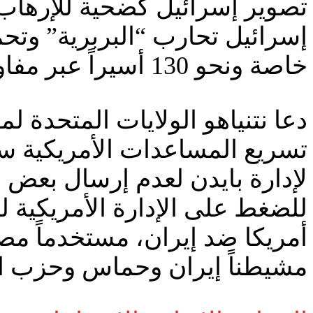
خاصة ونحو 130 أسيراً عبر مفاوضات مع المقاومة في غزة.
دعا نتنياهو الولايات المتحدة 
تسريع المساعدات الأمريكية سي
لإدارة بايدن لعدم إرسال بعض ش
للضغط على الإدارة الأمريكية لت
أمريكا ضد إيران، مستخدماً مص
مشيطناً إيران وحماس وحزب الله