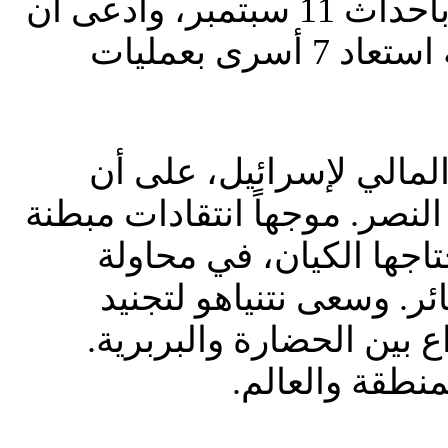
تصوير إسرائيل كضحية للإرهاب والبربرية. مشبهاً يوم 7 أكتوبر بأحداث 11 سبتمبر، وادعى أن
إسرائيل تحارب “البربرية” وتحمي “الحضارة”. مضيفاً أن جيشه استعاد 7 أسرى بعمليات
المالي لإسرائيل، على أن
نصر. موجهاً انتقادات مبطنة
اجها الكيان، في محاولة
ئر. وسعى نتنياهو لتجنيد
بين الحضارة والبربرية.
منطقة والعالم.