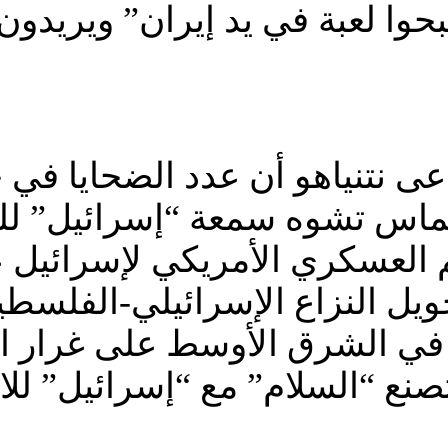
وا لعبة في يد إيران” ويريدون ت
دعى نتنياهو أن عدد الضحايا في
ماس تشوه سمعة “إسرائيل” للض
م العسكري الأمريكي لإسرائيل
حويل النزاع الإسرائيلي-الفلسطي
 في الشرق الأوسط على غرار اتف
نع “السلام” مع “إسرائيل” للا