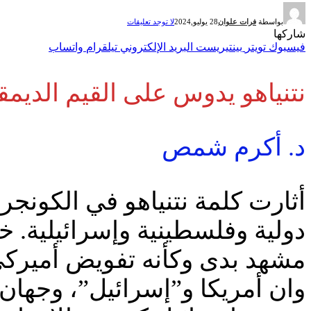
بواسطة
فرات علوان
28 يوليو,2024
لا توجد تعليقات
شاركها
فيسبوك
تويتر
بينتيريست
البريد الإلكتروني
تيلقرام
واتساب
نتنياهو يدوس على القيم الديمق
د. أكرم شمص
أثارت كلمة نتنياهو في الكون
دولية وفلسطينية وإسرائيلية
مشهد بدى وكأنه تفويض أميركي 
وان أمريكا و”إسرائيل”، وجهان 