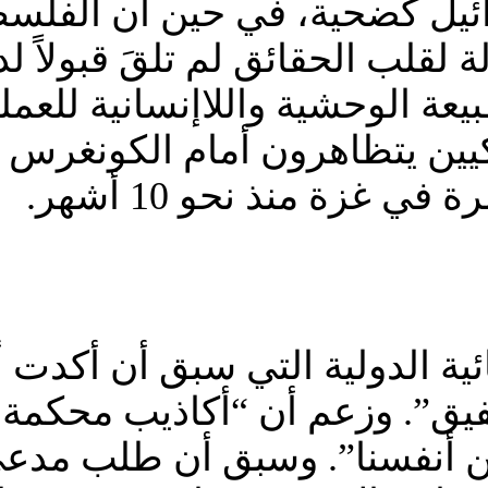
ائيل كضحية، في حين أن الفلسط
ة لقلب الحقائق لم تلقَ قبولاً ل
بيعة الوحشية واللاإنسانية للعم
ين يتظاهرون أمام الكونغرس اث
 غزة منذ نحو 10 أشهر.
ائية الدولية التي سبق أن أكدت
لتلفيق”. وزعم أن “أكاذيب محكمة 
عن أنفسنا”. وسبق أن طلب مدعي