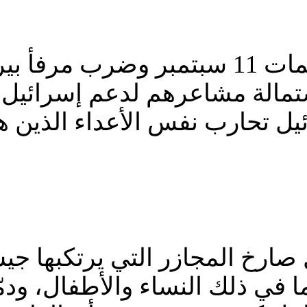
أشار نتنياهو في خطابه إلى هجمات 11 سبت
ستمالة مشاعرهم لدعم إسرائيل. 
يل تحارب نفس الأعداء الذين ها
 صارخ المجازر التي يرتكبها ج
في ذلك النساء والأطفال، ودمّر