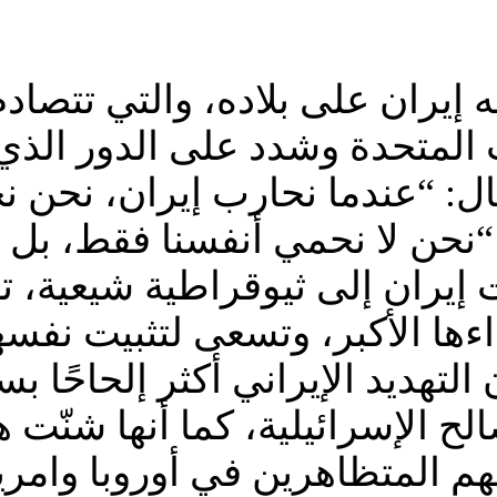
له إيران على بلاده، والتي تتصاد
ت المتحدة وشدد على الدور الذي
ل: “عندما نحارب إيران، نحن نح
نحن لا نحمي أنفسنا فقط، بل نح
1979 التي “حوّلت إيران إلى ثيوقراطية 
اءها الأكبر، وتسعى لتثبيت نفس
التهديد الإيراني أكثر إلحاحًا 
 الإسرائيلية، كما أنها شنّت 
اتهم المتظاهرين في أوروبا وامري