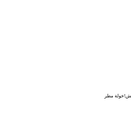
توحش!خولة مطر