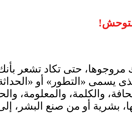
التوحش!
 مروجوها، حتى تكاد تشعر بأن
الذى يسمى «التطور» أو «الحداثة
افة، والكلمة، والمعلومة، وال
 بشرية أو من صنع البشر، إلى ح