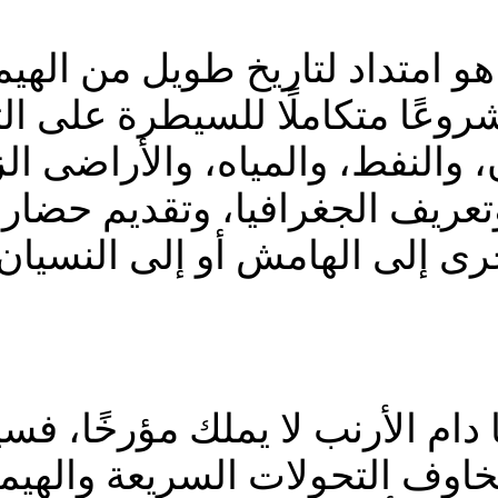
و امتداد لتاريخ طويل من الهيمن
عًا متكاملًا للسيطرة على الثرو
والنفط، والمياه، والأراضى الزر
وتعريف الجغرافيا، وتقديم حضا
خرى إلى الهامش أو إلى النسيان.
 دام الأرنب لا يملك مؤرخًا، فس
 مخاوف التحولات السريعة والهي