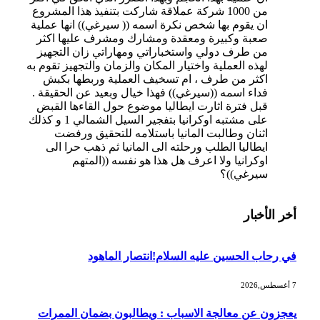
من 1000 شركة عملاقة شاركت بتنفيذ هذا المشروع
ان يقوم بها شخص نكرة اسمه (( سيرغي)) انها عملية
صعبة وكبيرة ومعقدة ومشارك ومشرف عليها اكثر
من طرف دولي واستخباراتي ومهاراتي زان التجهيز
لهذه العملية واختيار المكان والزمان والتجهيز تقوم به
اكثر من طرف ، ام تسخيف العملية وربطها بكبش
فداء اسمه ((سيرغي)) فهذا خيال وبعيد عن الحقيقة .
قبل فترة اثارت ايطاليا موضوع حول القاءها القبض
على مشتبه اوكرانيا بتفجير السيل الشمالي 1 و كذلك
اثنان وطالبت المانيا باستلامه للتحقيق ورفضت
ايطاليا الطلب ورحلته الى المانيا ثم ذهب حرا الى
اوكرانيا ولا اعرف هل هذا هو نفسه ((المتهم
سيرغي))؟
أخر الأخبار
في رحاب الحسين عليه السلام!انتصار الماهود
7 أغسطس,2026
يعجزون عن معالجة الاسباب : ويطالبون بضمان الممرات