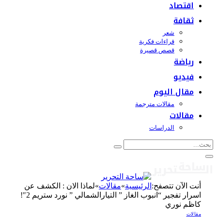
اقتصاد
ثقافة
شعر
قراءات فكرية
قصص قصيرة
رياضة
فيديو
مقال اليوم
مقالات مترجمة
مقالات
الدراسات
أنت الآن تتصفح:
الرئيسية
»
مقالات
»
لماذا الان : الكشف عن
اسرار تفجير “انبوب الغاز ” التيارالشمالي ” نورد ستريم 2″!
كاظم نوري
مقالات