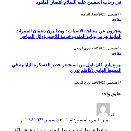
في رحاب الحسين عليه السلام!انتصار الماهود
7 أغسطس,2026
أنتصار الماهود
مقالات
يعجزون عن معالجة الاسباب : ويطالبون بضمان الممرات
المائية بهرمز وباب المندب خدمة للاجنبي!وائل المياحي
7 أغسطس,2026
كاظم نوري الربيعي
مقالات
بيونغ يانغ كان اول من استشعر خطر العسكرة اليابانية في
المحيط الهادي !كاظم نوري
7 أغسطس,2026
كاظم نوري الربيعي
تعليق واحد
نمير النمر - امستردام
on
1 ديسمبر,2025 1:52 م
ان عملية بهذا الحجم وبهذا الضرر الذي الحق في اكثر