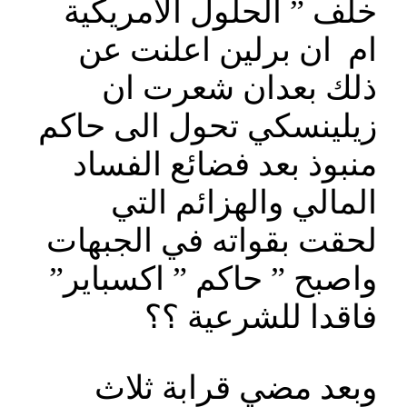
خلف ” الحلول الامريكية
ام ان برلين اعلنت عن
ذلك بعدان شعرت ان
زيلينسكي تحول الى حاكم
منبوذ بعد فضائع الفساد
المالي والهزائم التي
لحقت بقواته في الجبهات
واصبح ” حاكم ” اكسباير”
فاقدا للشرعية ؟؟
وبعد مضي قرابة ثلاث