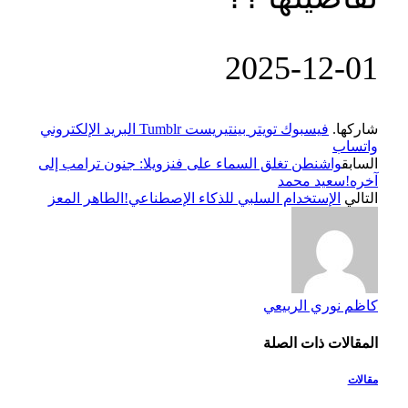
‎2025-‎12-‎01
شاركها.
فيسبوك
تويتر
بينتيريست
Tumblr
البريد الإلكتروني
واتساب
السابق
واشنطن تغلق السماء على فنزويلا: جنون ترامب إلى
آخره!سعيد محمد
التالي
الإستخدام السلبي للذكاء الإصطناعي!الطاهر المعز
كاظم نوري الربيعي
المقالات
ذات الصلة
مقالات