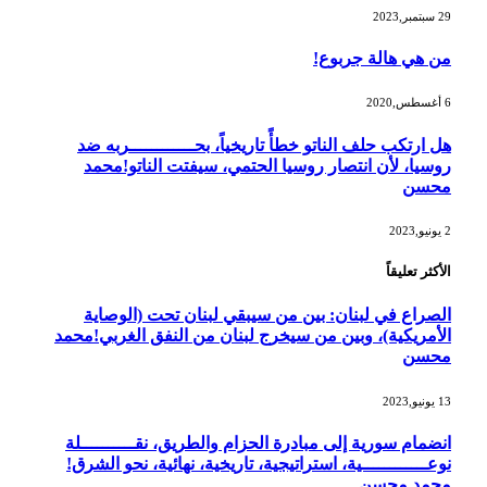
29 سبتمبر,2023
من هي هالة جربوع!
6 أغسطس,2020
هل ارتكب حلف الناتو خطأً تاريخياً، بحــــــــــــربه ضد
روسيا، لأن انتصار روسيا الحتمي، سيفتت الناتو!محمد
محسن
2 يونيو,2023
الأكثر تعليقاً
الصراع في لبنان: بين من سيبقي لبنان تحت (الوصاية
الأمريكية)، وبين من سيخرج لبنان من النفق الغربي!محمد
محسن
13 يونيو,2023
انضمام سورية إلى مبادرة الحزام والطريق، نقــــــــــلة
نوعــــــــــــية، استراتيجية، تاريخية، نهائية، نحو الشرق!
محمد محسن