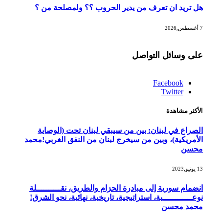
هل تريد ان تعرف من يدير الحروب ؟؟ ولمصلحة من ؟
7 أغسطس,2026
على وسائل التواصل
Facebook
Twitter
الأكثر مشاهدة
الصراع في لبنان: بين من سيبقي لبنان تحت (الوصاية
الأمريكية)، وبين من سيخرج لبنان من النفق الغربي!محمد
محسن
13 يونيو,2023
انضمام سورية إلى مبادرة الحزام والطريق، نقــــــــــلة
نوعــــــــــــية، استراتيجية، تاريخية، نهائية، نحو الشرق!
محمد محسن