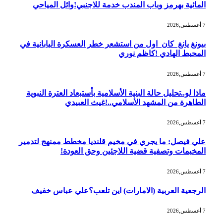
المائية بهرمز وباب المندب خدمة للاجنبي!وائل المياحي
7 أغسطس,2026
بيونغ يانغ كان اول من استشعر خطر العسكرة اليابانية في
المحيط الهادي !كاظم نوري
7 أغسطس,2026
ماذا لو..تحليل حالة البنية الأسلامية بأستبعاد العترة النبوية
الطاهرة من المشهد الأسلامي..!غيث العبيدي
7 أغسطس,2026
علي فيصل: ما يجري في مخيم قلنديا مخطط ممنهج لتدمير
المخيمات وتصفية قضية اللاجئين وحق العودة!
7 أغسطس,2026
الرجعية العربية (الامارات) اين تلعب؟علي عباس خفيف
7 أغسطس,2026