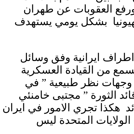
ورفع العقوبات عن طهران
صهيونيا بشكل يومي يستهدف
 اطراف ايرانية وفق وسائل
سمع من القيادة العسكرية
س وجهات نظر طبيعية ” في
ائد الثورة ” مجتبى خامنئي
ئد هكذا تجري الامور في ايران
لولايات المتحدة ليس