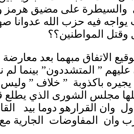
راني والسيطرة على مضيق هرمز 
ت يواجه فيه حزب الله عدوانا 
 وقتل المواطنين؟؟
قيع الاتفاق مبهما بعد معارضة
عليهم ” المتشددون” بينما لم ن
ن يجيره باكذوبة ” خلاف ” ولي
مثلها مجلس الشورى الذي يطلع ق
ل وان القرارهو دوما بيد القا
 وان المفاوضات الجارية مع ا