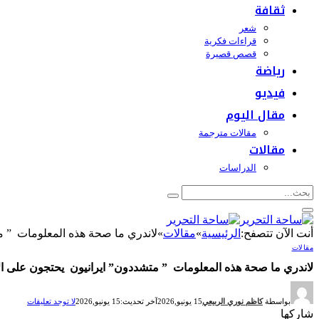
ثقافة
شعر
قراءات فكرية
قصص قصيرة
رياضة
فيديو
مقال اليوم
مقالات مترجمة
مقالات
الدراسات
أنت الآن تتصفح:
الرئيسية
»
مقالات
»
لاندري ما صحة هذه المعلومات ” م
مقالات
لاندري ما صحة هذه المعلومات ” متشددون” ايرانيون يحتجون على ال
بواسطة
كاظم نوري الربيعي
15 يونيو,2026
آخر تحديث:
15 يونيو,2026
لا توجد تعليقات
شاركها