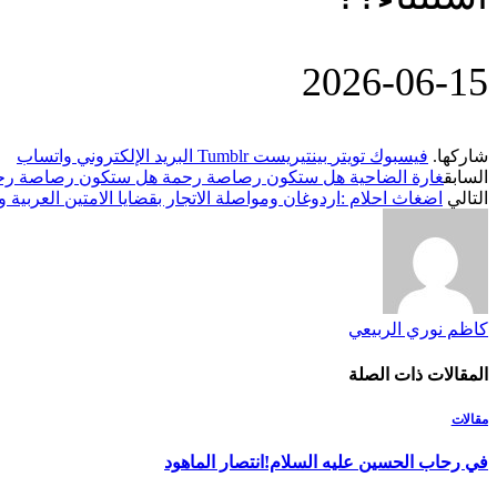
‎2026-‎06-‎15
شاركها.
فيسبوك
تويتر
بينتيريست
Tumblr
البريد الإلكتروني
واتساب
السابق
غارة الضاحية هل ستكون رصاصة رحمة هل ستكون رصاصة رحمة
التالي
اضغاث احلام :اردوغان ومواصلة الاتجار بقضايا الامتين العربية و
كاظم نوري الربيعي
المقالات
ذات الصلة
مقالات
في رحاب الحسين عليه السلام!انتصار الماهود