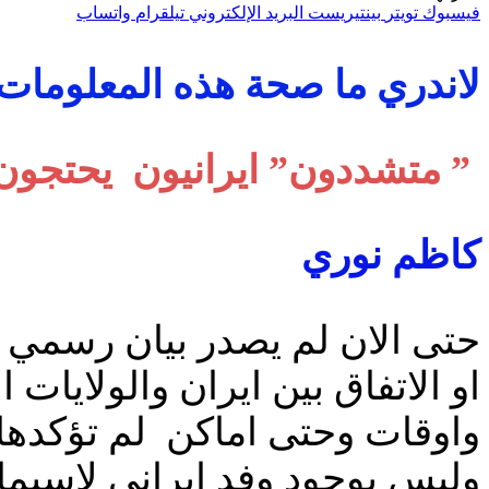
فيسبوك
تويتر
بينتيريست
البريد الإلكتروني
تيلقرام
واتساب
لاندري ما صحة هذه المعلومات
” متشددون” ايرانيون يحتجون ع
كاظم نوري
حتى الان لم يصدر بيان رسمي من
او الاتفاق بين ايران والولايات
واوقات وحتى اماكن لم تؤكدها 
وليس بوجود وفد ايراني لاسيما