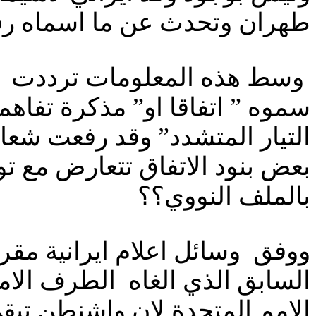
طهران وتحدث عن ما اسماه رفض
وسط هذه المعلومات ترددت شائ
سموه ” اتفاقا او” مذكرة تفاهم
التيار المتشدد” وقد رفعت شعا
بعض بنود الاتفاق تتعارض مع توج
بالملف النووي؟؟
ووفق وسائل اعلام ايرانية مقرب
السابق الذي الغاه الطرف الام
الامم المتحدة لان واشنطن تبق