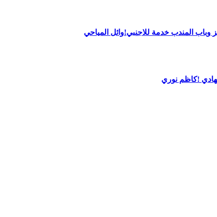
 وباب المندب خدمة للاجنبي!وائل المياحي
لهادي !كاظم نوري