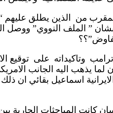
مقرب من الذين يطلق عليهم “ا
ان ” الملف النووي” ووصل الح
لمفاوض”؟؟
امب وتاكيداته على توقيع الاتف
لما يذهب اليه الجانب الامريكي
ايرانية اسماعيل بقائي ان ذلك
وقف اطلاق النار في8 نيسان كانت المباحثات 