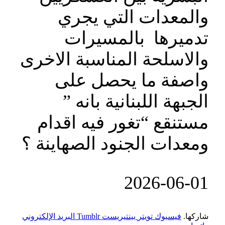
والمعدات التي يجري
تدميرها بالمسيرات
والاسلحة المناسبة الاخرى
واصفة ما يحصل على
الجبهة اللبنانية بانه ”
مستنقع “تغور فيه اقدام
ومعدات الجنود الصهاينة ؟
‎2026-‎06-01
شاركها.
فيسبوك
تويتر
بينتيريست
Tumblr
البريد الإلكتروني