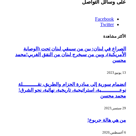
على وسائل التواصل
Facebook
Twitter
الأكثر مشاهدة
الصراع في لبنان: بين من سيبقي لبنان تحت (الوصاية
الأمريكية)، وبين من سيخرج لبنان من النفق الغربي!محمد
محسن
13 يونيو,2023
انضمام سورية إلى مبادرة الحزام والطريق، نقــــــــــلة
نوعــــــــــــية، استراتيجية، تاريخية، نهائية، نحو الشرق!
محمد محسن
29 سبتمبر,2023
من هي هالة جربوع!
6 أغسطس,2020