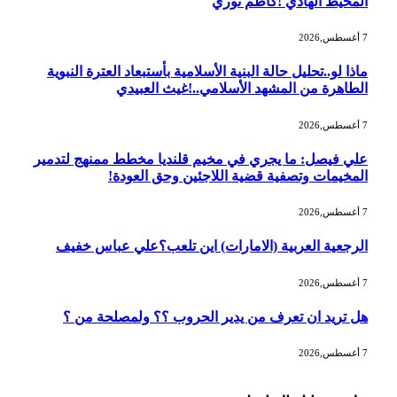
المحيط الهادي !كاظم نوري
7 أغسطس,2026
ماذا لو..تحليل حالة البنية الأسلامية بأستبعاد العترة النبوية
الطاهرة من المشهد الأسلامي..!غيث العبيدي
7 أغسطس,2026
علي فيصل: ما يجري في مخيم قلنديا مخطط ممنهج لتدمير
المخيمات وتصفية قضية اللاجئين وحق العودة!
7 أغسطس,2026
الرجعية العربية (الامارات) اين تلعب؟علي عباس خفيف
7 أغسطس,2026
هل تريد ان تعرف من يدير الحروب ؟؟ ولمصلحة من ؟
7 أغسطس,2026