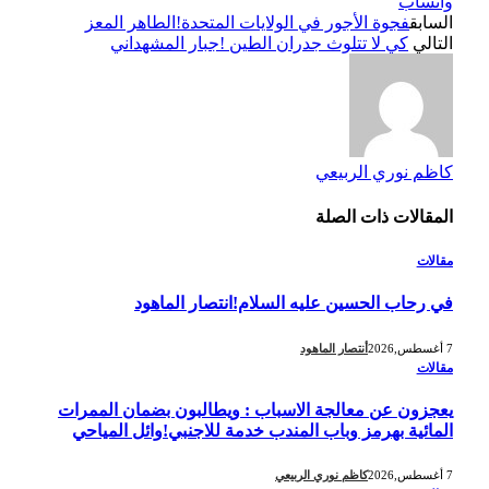
واتساب
السابق
فجوة الأجور في الولايات المتحدة!الطاهر المعز
التالي
كي لا تتلوث جدران الطين !جبار المشهداني
كاظم نوري الربيعي
المقالات
ذات الصلة
مقالات
في رحاب الحسين عليه السلام!انتصار الماهود
7 أغسطس,2026
أنتصار الماهود
مقالات
يعجزون عن معالجة الاسباب : ويطالبون بضمان الممرات
المائية بهرمز وباب المندب خدمة للاجنبي!وائل المياحي
7 أغسطس,2026
كاظم نوري الربيعي