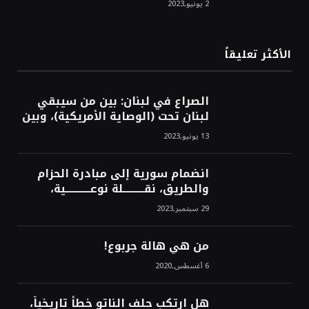
2 يونيو,2023
محسن
الأكثر تعليقاً
الصراع في لبنان: بين من سيبقي
لبنان تحت (الوصاية الأمريكية)، وبين
من سيخرج لبنان من النفق الغربي!
13 يونيو,2023
محمد محسن
انضمام سورية إلى مبادرة الحزام
والطريق، نقــــــــــلة نوعــــــــــــية،
استراتيجية، تاريخية، نهائية، نحو
29 سبتمبر,2023
الشرق!محمد محسن
من هي هالة جربوع!
6 أغسطس,2020
هل ارتكب حلف الناتو خطأً تاريخياً،