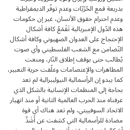
بذريعة قمع الحُرّيّات وعدم توفّر الديمقراطية
وعدم احترام حقوق الأنسان، غير إن حكومات
هذه الدّول الإمبريالية تَقْمَعُ كافة أشكال
الإحتجاج على العدوان الصهيوني وكافة أشكال
التّضامن مع الشعب الفلسطيني وأي صوت
يُطالب حتى بوقف إطلاق النّار، ومنعت
المظاهرات والإعتصامات وعلّقت حرية التعبير،
كما يبدو إن الرأسمالية النيوليبرالية لم تعد
بحاجة إلى المنظمات الإنسانية بالشكل الذي
عرفناه منذ الحرب العالمية الثانية أو منذ انهيار
الاتحاد السوفييتي، ولم تعد هناك أي قوة
مضادة للرأسمالية التي كشفت عن أَشَدِّ