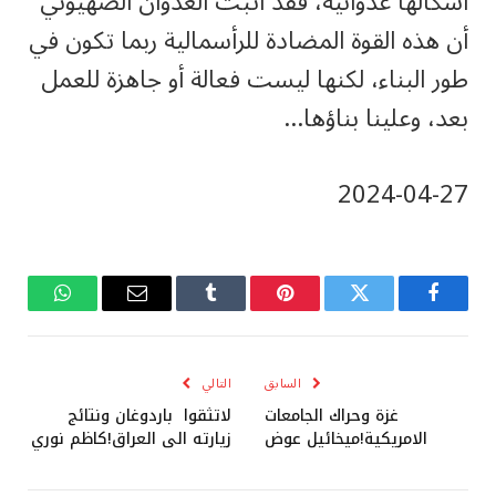
أشكالها عدوانية، فقد أثبت العدوان الصهيوني
أن هذه القوة المضادة للرأسمالية ربما تكون في
طور البناء، لكنها ليست فعالة أو جاهزة للعمل
بعد، وعلينا بناؤها…
‎2024-‎04-‎27
فيسبوك
تويتر
بينتيريست
Tumblr
البريد
واتساب
الإلكتروني
السابق
التالي
غزة وحراك الجامعات
لاتثقوا باردوغان ونتائج
الامريكية!ميخائيل عوض
زيارته الى العراق!كاظم نوري