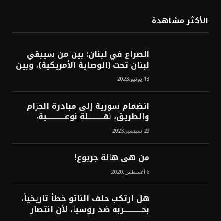
الأكثر مشاهدة
الصراع في لبنان: بين من سيبقي
لبنان تحت (الوصاية الأمريكية)، وبين
من سيخرج لبنان من النفق الغربي!
13 يونيو,2023
محمد محسن
انضمام سورية إلى مبادرة الحزام
والطريق، نقــــــــــلة نوعــــــــــــية،
استراتيجية، تاريخية، نهائية، نحو
29 سبتمبر,2023
الشرق!محمد محسن
من هي هالة جربوع!
6 أغسطس,2020
هل ارتكب حلف الناتو خطأً تاريخياً،
بحــــــــــــربه ضد روسيا، لأن انتصار
روسيا الحتمي، سيفتت الناتو!محمد