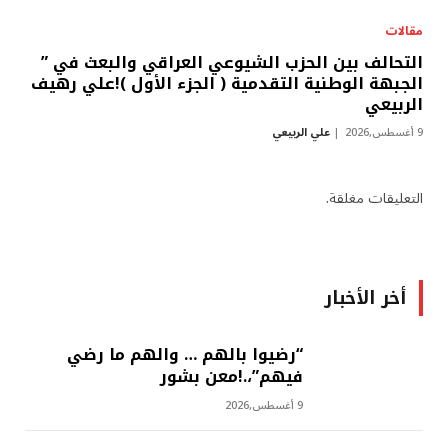
مقالات
التحالف بين الحزب الشيوعي العراقي والبعث في ”
الجبهة الوطنية التقدمية ( الجزء الأول )!علي رهيف
الربيعي
9 أغسطس,2026
علي الربيعي
التعليقات مغلقة.
أخر الأخبار
“رضيوا بالهم … والهم ما رضي
فيهم”،.!معن بشور
9 أغسطس,2026