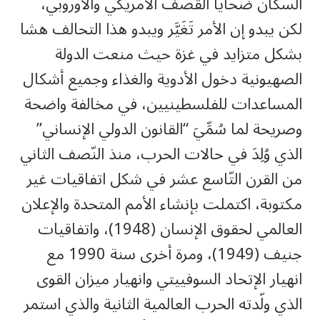
السكان ضحايا القصف الأمريكي والأوروبي،
لكن يبدو إن الأمر تَغَيَّر ويبدو هذا التحالف هشا
بشكل متزايد في غزة حيث منعت الدولة
الصهيونية دخول الأدوية والغذاء وجميع أشكال
المساعدات للفلسطينيين، في مخالفة واضحة
وصريحة لما سُمِّيَ “القانون الدولي الإنساني”
الذي وُلِدَ في حالات الحرب، منذ النّصف الثاني
من القرن التّاسع عشر في شكل اتفاقيات غير
مكتوبة، اكتملت بإنشاء الأمم المتحدة والإعلان
العالمي لحقوق الإنسان (1948)، واتفاقيات
جنيف (1949)، ومرة أخرى سنة 1990 مع
انهيار الإتحاد السوفييتي وانهيار ميزان القوى
الذي ولّدته الحرب العالمية الثانية والذي استمر