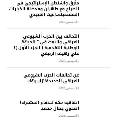
مأزق واشنطن الإستراتيجي في
الصراع مع طهران ومعضلة الخيارات
المستحيلة..!غيث العبيدي
9 أغسطس,2026
التحالف بين الحزب الشيوعي
العراقي والبعث في ” الجبهة
الوطنية التقدمية ( الجزء الأول )!
علي رهيف الربيعي
9 أغسطس,2026
عن تحالفات الحزب الشيوعي
العراقي الجديدة!نزار رهك
9 أغسطس,2026
اتفاقية مكة للدفاع المشترك!
اضحوي جفال محمد
9 أغسطس,2026