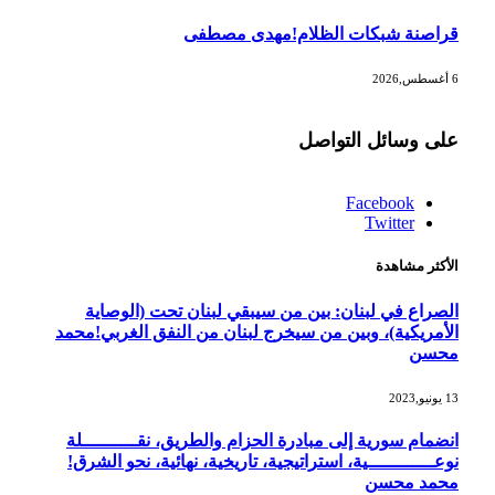
‫قراصنة شبكات الظلام!مهدى مصطفى
6 أغسطس,2026
على وسائل التواصل
Facebook
Twitter
الأكثر مشاهدة
الصراع في لبنان: بين من سيبقي لبنان تحت (الوصاية
الأمريكية)، وبين من سيخرج لبنان من النفق الغربي!محمد
محسن
13 يونيو,2023
انضمام سورية إلى مبادرة الحزام والطريق، نقــــــــــلة
نوعــــــــــــية، استراتيجية، تاريخية، نهائية، نحو الشرق!
محمد محسن