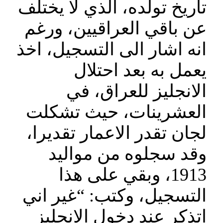
تاريخ تولده، الذي لا يختلف
عن باقي العراقيين، ورغم
انه اشار الى التسجيل، اخذ
يعمل به بعد احتلال
الانجليز للعراق، في
العشرينات، حيث تشكلت
لجان تقدر الاعمار تقديرا،
وقد سجلوه من مواليد
1913، وبقي على هذا
التسجيل، وكتب: “غير اني
اتذكر عند دخول الانجليز