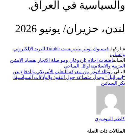
والسياسية في العراق.
لندن، حزيران/ يونيو 2026
شاركها.
فيسبوك
تويتر
بينتيريست
Tumblr
البريد الإلكتروني
واتساب
السابق
اضغاث احلام :اردوغان ومواصلة الاتجار بقضايا الامتين
العربية والاسلامية!وائل المياحي
التالي
رونالد لاودر بين معركة التعليم الأمريكي والدفاع عن
“إسرائيل” وجدل متصاعد حول النفوذ والولاءات السياسية!
بكر السباتين
كاظم الموسوي
المقالات
ذات الصلة