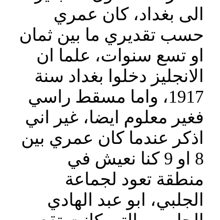
الى بغداد، كان عمري
حسب تقديري ما بين ثمان
او تسع سنوات، علما ان
الانجليز دخلوا بغداد سنة
1917، واما مسقط راسي
فغير معلوم ايضا، غير اني
اذكر عندما كان عمري بين
8 او 9 كنا نعيش في
منطقة تعود لجماعة
الجلبي، ابو عبد الهادي