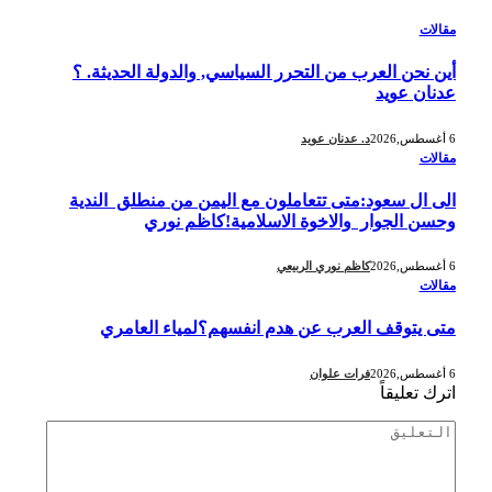
مقالات
أين نحن العرب من التحرر السياسي, والدولة الحديثة. ؟
عدنان عويد
6 أغسطس,2026
د. عدنان عويد
مقالات
الى ال سعود:متى تتعاملون مع اليمن من منطلق الندية
وحسن الجوار والاخوة الاسلامية!كاظم نوري
6 أغسطس,2026
كاظم نوري الربيعي
مقالات
متى يتوقف العرب عن هدم انفسهم؟لمياء العامري
6 أغسطس,2026
فرات علوان
اترك تعليقاً