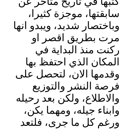
كتبها في تاريخ متاخر عن
سابقتها، موجزة كثيرا،
وباختصار شديد، ويبدو انها
مرت بطريق اقصر او
ركنت منذ البداية في
المكان الذي احتفظ بها
وقدمها الان، لتحصل على
فرصة النشر والتوزيع
والاطلاع، ولكن بعد رحيله
وابناء جيله، ومهما يكن،
ورغم كل ما جرى، فلتعد