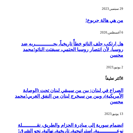
29 سبتمبر,2023
من هي هالة جربوع!
6 أغسطس,2020
هل ارتكب حلف الناتو خطأً تاريخياً، بحــــــــــــربه ضد
روسيا، لأن انتصار روسيا الحتمي، سيفتت الناتو!محمد
محسن
2 يونيو,2023
الأكثر تعليقاً
الصراع في لبنان: بين من سيبقي لبنان تحت (الوصاية
الأمريكية)، وبين من سيخرج لبنان من النفق الغربي!محمد
محسن
13 يونيو,2023
انضمام سورية إلى مبادرة الحزام والطريق، نقــــــــــلة
نوعــــــــــــية، استراتيجية، تاريخية، نهائية، نحو الشرق!