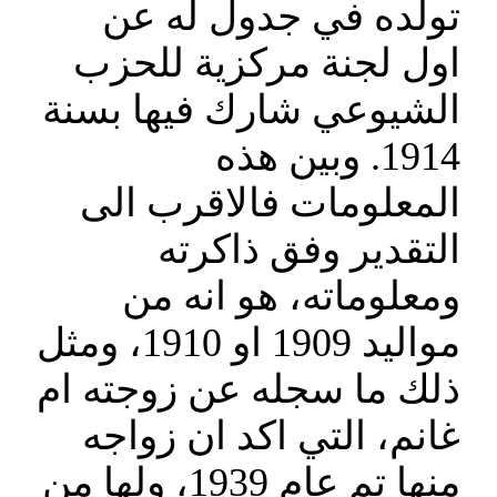
تولده في جدول له عن
اول لجنة مركزية للحزب
الشيوعي شارك فيها بسنة
1914. وبين هذه
المعلومات فالاقرب الى
التقدير وفق ذاكرته
ومعلوماته، هو انه من
مواليد 1909 او 1910، ومثل
ذلك ما سجله عن زوجته ام
غانم، التي اكد ان زواجه
منها تم عام 1939، ولها من