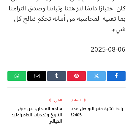
كان اختبارًا دائمًا لنزاهتنا وثباتنا وصدق التزامنا
بما تعنيه المحاسبة من أمانة تحكم نتائج كل
شيء.
‎2025-‎08-‎06
فيسبوك
تويتر
بينتيريست
Tumblr
البريد
واتساب
الإلكتروني
السابق
التالي
رابط نشرة منبر التواصل عدد
ساحة الميدان: بين عبق
2405!
التاريخ وتحديات الحاضر!وليد
الحيالي