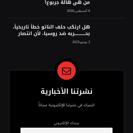
من هي هالة جربوع!
6 أغسطس,2020
هل ارتكب حلف الناتو خطأً تاريخياً،
بحــــــــــــربه ضد روسيا، لأن انتصار
روسيا الحتمي، سيفتت الناتو!محمد
2 يونيو,2023
محسن
نشرتنا الأخبارية
اشترك في نشرتنا الإلكترونية مجاناً
بريدك الإلكتروني