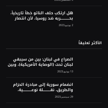
هل ارتكب حلف الناتو خطأً تاريخياً،
بحــــــــــــربه ضد روسيا، لأن انتصار
روسيا الحتمي، سيفتت الناتو!محمد
2 يونيو,2023
محسن
الأكثر تعليقاً
الصراع في لبنان: بين من سيبقي
لبنان تحت (الوصاية الأمريكية)، وبين
من سيخرج لبنان من النفق الغربي!
13 يونيو,2023
محمد محسن
انضمام سورية إلى مبادرة الحزام
والطريق، نقــــــــــلة نوعــــــــــــية،
استراتيجية، تاريخية، نهائية، نحو
29 سبتمبر,2023
الشرق!محمد محسن