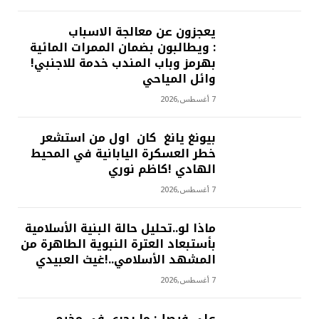
يعجزون عن معالجة الاسباب
: ويطالبون بضمان الممرات المائية
بهرمز وباب المندب خدمة للاجنبي!
وائل المياحي
7 أغسطس,2026
بيونغ يانغ كان اول من استشعر
خطر العسكرة اليابانية في المحيط
الهادي !كاظم نوري
7 أغسطس,2026
ماذا لو..تحليل حالة البنية الأسلامية
بأستبعاد العترة النبوية الطاهرة من
المشهد الأسلامي..!غيث العبيدي
7 أغسطس,2026
علي فيصل: ما يجري في مخيم