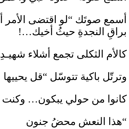
أسمع صوتَك “لو اقتضى الأمر 
براقِ النجدةِ حيثُ أخيك…!
كالأم الثكلى تجمع أشلاء شهيـدِه
وترتّل باكية تتوسّل “قل يحييها
كانوا من حولي يبكون… وكنت أ
“هذا النعش محضُ جنون