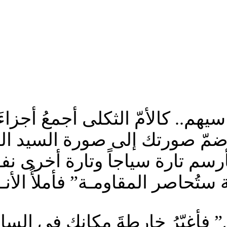
هم.. كالأمّ الثكلى أجمعُ أجزاءَ 
ّ صورتك إلى صورة السيد الرئي
أرسم تارة سياجاً وتارة أخرى نف
اصر المقاومـة” فأملأُ الأنـفاق
فأغيّرُ خارطةَ مكانِك في الساب