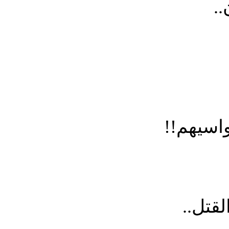
..
واسيهم!!
لقتل..