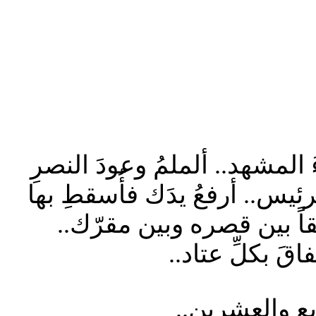
المشهد.. ألملمُ وعودَ النصرِ
س.. أرفعُ يدَك فأُسقطِ بها
قاً بين قصره وبين مقرّك..
َ بكلِّ عتاد..
ع والعشرين..