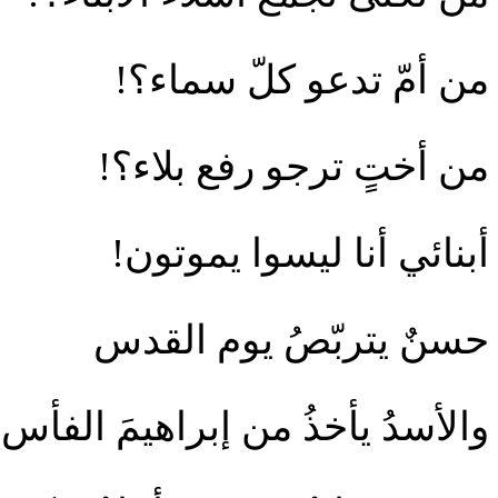
من أمّ تدعو كلّ سماء؟!
من أختٍ ترجو رفع بلاء؟!
أبنائي أنا ليسوا يموتون!
حسنٌ يتربّصُ يوم القدس
والأسدُ يأخذُ من إبراهيمَ الفأس!