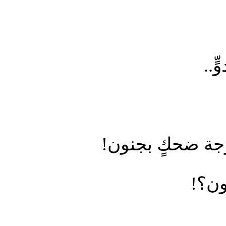
ّ..
موجة ضحكٍ بجنون!
ون؟!