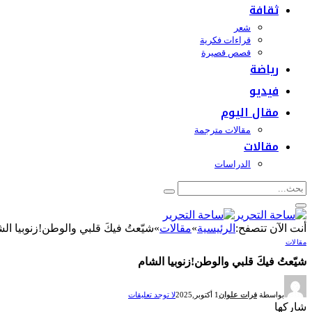
ثقافة
شعر
قراءات فكرية
قصص قصيرة
رياضة
فيديو
مقال اليوم
مقالات مترجمة
مقالات
الدراسات
أنت الآن تتصفح:
الرئيسية
»
مقالات
»
شيّعتُ فيكَ قلبي والوطن!زنوبيا ال
مقالات
شيّعتُ فيكَ قلبي والوطن!زنوبيا الشام
بواسطة
فرات علوان
1 أكتوبر,2025
لا توجد تعليقات
شاركها