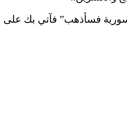
 سورية فسأذهب” فآتي بك على