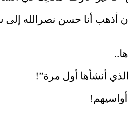
أن أذهب أنا حسن نصرالله إلى
ا..
 الذي أنشأها أول مرة”!
واسيهم!