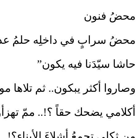
محضُ فنون
محضُ سرابٍ في داخلِه حلمُ عدوٍ
حاشا سيّدَنا فيه يكون”
وصاروا أكثر يبكون.. ثم تلاها 
أكلامي يضحك حقاً ؟!.. ممّ تهزأ
من ثكلى تجمعُ أشلاءَ الأبناء؟!