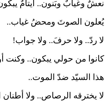
نعشٌ وغيابٌ وبَنون.. أيتامٌ يبكون
يُعلون الصوتَ ومحضُ غياب..
لا ردّ.. ولا حرفَ.. ولا جواب!
كانوا من حولي يبكون.. وكنت أ
هذا السيّد ضدّ الموت..
لا يخترقه الرصاص.. ولا أطنان ا