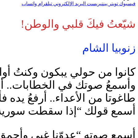
فيسبوك
تويتر
بينتيريست
البريد الإلكتروني
تيلقرام
واتساب
شيّعتُ فيكَ قلبي والوطن!
زنوبيا الشام
كانوا من حولي يبكون وكنتُ أواسي
وأسمعُ صوتك في الخطابات.. أضم
طاغوتا من الأعداء.. أرفعُ يده ف
أسمع قولك “إذا سقطت سورية ستُح
أسمع صوته “عدوّنا غبي وأحمق” 