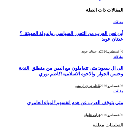
المقالات
ذات الصلة
مقالات
أين نحن العرب من التحرر السياسي, والدولة الحديثة. ؟
عدنان عويد
6 أغسطس,2026
د. عدنان عويد
مقالات
الى ال سعود:متى تتعاملون مع اليمن من منطلق الندية
وحسن الجوار والاخوة الاسلامية!كاظم نوري
6 أغسطس,2026
كاظم نوري الربيعي
مقالات
متى يتوقف العرب عن هدم انفسهم؟لمياء العامري
6 أغسطس,2026
فرات علوان
التعليقات مغلقة.