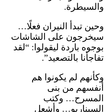
والسيطرة.
وحين تبدأ النيران فعلًا…
سيخرجون على الشاشات
بوجوه باردة ليقولوا: “لقد
تفاجأنا بالتصعيد”.
وكأنهم لم يكونوا هم
أنفسهم من بنى
المسرح… وكتب
السيناريو… وأشعل