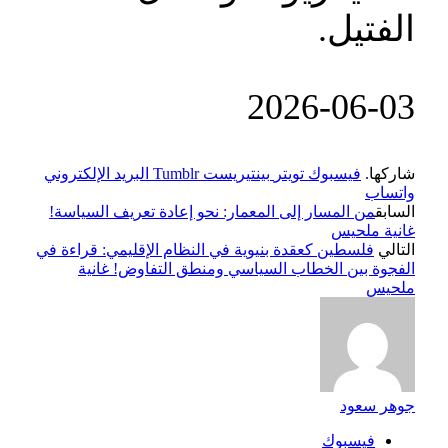
الفتيل.
‎2026-‎06-‎03
شاركها.
فيسبوك
تويتر
بينتيريست
Tumblr
البريد الإلكتروني
واتساب
السابق
من المسار إلى المعمار: نحو إعادة تعريف السياسة!
غانية ملحيس
التالي
فلسطين كعقدة بنيوية في النظام الإقليمي: قراءة في
الفجوة بين الخطاب السياسي ومنطق التفاوض! غانية
ملحيس
جوهر سعود
فيسبوك