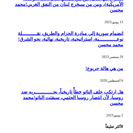
الأمريكية)، وبين من سيخرج لبنان من النفق الغربي!محمد
محسن
13 يونيو,2023
انضمام سورية إلى مبادرة الحزام والطريق، نقــــــــــلة
نوعــــــــــــية، استراتيجية، تاريخية، نهائية، نحو الشرق!
محمد محسن
29 سبتمبر,2023
من هي هالة جربوع!
6 أغسطس,2020
هل ارتكب حلف الناتو خطأً تاريخياً، بحــــــــــــربه ضد
روسيا، لأن انتصار روسيا الحتمي، سيفتت الناتو!محمد
محسن
2 يونيو,2023
الأكثر تعليقاً