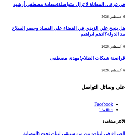
في غزة… المعاناة لا تزال متواصلة!سعادة مصطفى أرشيد
6 أغسطس,2026
هل ينجح علي الزيدي في القضاء على الفساد وحصر السلاح
بيد الدولة؟ادهم ابراهيم
6 أغسطس,2026
‫قراصنة شبكات الظلام!مهدى مصطفى
6 أغسطس,2026
على وسائل التواصل
Facebook
Twitter
الأكثر مشاهدة
الصراع في لبنان: بين من سيبقي لبنان تحت (الوصاية