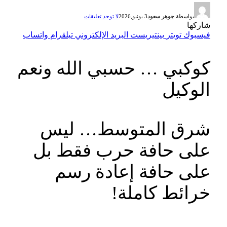
بواسطة
جوهر سعود
3 يونيو,2026
لا توجد تعليقات
شاركها
فيسبوك
تويتر
بينتيريست
البريد الإلكتروني
تيلقرام
واتساب
كوكبي … حسبي الله ونعم
الوكيل
شرق المتوسط… ليس
على حافة حرب فقط بل
على حافة إعادة رسم
خرائط كاملة!