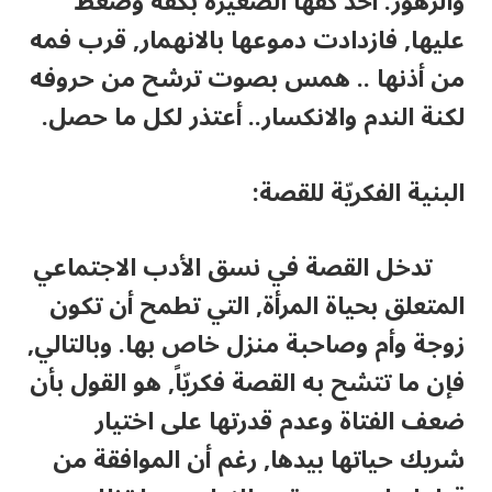
والزهور. أخذ كفها الصغيرة بكفه وضغط
عليها, فازدادت دموعها بالانهمار, قرب فمه
من أذنها .. همس بصوت ترشح من حروفه
لكنة الندم والانكسار.. أعتذر لكل ما حصل.
البنية الفكريّة للقصة:
تدخل القصة في نسق الأدب الاجتماعي
المتعلق بحياة المرأة, التي تطمح أن تكون
زوجة وأم وصاحبة منزل خاص بها. وبالتالي,
فإن ما تتشح به القصة فكريّاً, هو القول بأن
ضعف الفتاة وعدم قدرتها على اختيار
شريك حياتها بيدها, رغم أن الموافقة من