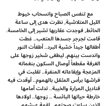
مع تنفس الصباح وانسحاب خيوط
الليل المتلاشية, نظرت هدى إلى ساعة
الحائط, فوجدت عقاربها تشير إلى الخامسة.
قامت تجرجر جسدها المتعب.. غطت
أطفالها جيداً خشية البرد.. أطفأت النور
واندست بينهم, ليطغى شخير زوجها على
الغرفة مقطعاً أوصال السكون بنغماته
المزعجة وإيقاعاته المنفرة.. تقلبت في
فراشها برأس المثقل بالهموم.. أوقدت فيه
قناديل المرارة والخيبة.. تدلت أمامها
خارطة حياتها البائسة .. زوجها.. اولادها
الذين ساءت صحتهم.. لقمة عيشهم