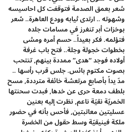
شعر بعمق الصدمة فتوقفت كل احاسيسه
وشهوته .. ارتدى ثيابه وودع العاهرة.. شعر
بوخزات أبر تنغرز في مسامات جلده
فتؤلمه. فكر بعيداً.. حسم أمره ومشى
بخطوات خجولة وجلة.. فتح باب غرفة
أولاده فوجد “هدى” ممددة بينهم, تنتحب
بصوت مكتوم بائس. جلس قرب رأسها ..
مدّ يداً بأصابع مرتعشة خائفة مترددة, مسح
بلطف دمعة حرى عن خدها, فبدت سحنتها
الخمريّة نقيّة ناعم, نظرت إليه بعنين
عسليتين معاتبتين, فأحس بأنه في حضور
ملكة فينيقيّة وسط حقول من الخضرة