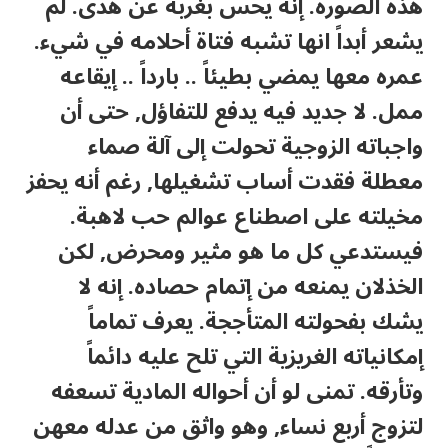
هذه الصورة. إنه يحس بغربة عن هدى. لم
يشعر أبداً انها تشبه فتاة أحلامه في شيء.
عمره معها يمضي بطيئاً .. بارداً .. إيقاعه
ممل. لا جديد فيه يدفع للتفاؤل, حتى أن
واجباته الزوجية تحولت إلى آلة صماء
معطلة فقدت أساب تشغيلها, رغم أنه يحفز
مخيلته على اصطناع عوالم حب لاهبة.
فيستدعي كل ما هو مثير ومحرض, لكن
الخذلان يمنعه من إتمام حصاده. إنه لا
يشك بفحولته المتأججة. يعرف تماماً
إمكانياته الغريزية التي تلح عليه دائماً
وتأرقه. تمنى لو أن أحواله المادية تسعفه
لتزوج أربع نساء, وهو واثق من عدله معهن