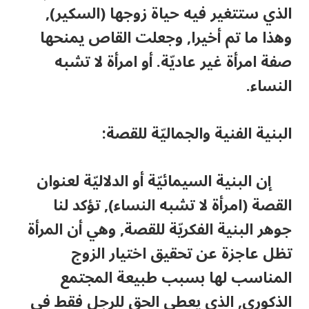
الذي ستتغير فيه حياة زوجها (السكير),
وهذا ما تم أخيرا, وجعلت القاص يمنحها
صفة امرأة غير عاديّة. أو امرأة لا تشبه
النساء.
البنية الفنية والجماليّة للقصة:
إن البنية السيمائيّة أو الدلاليّة لعنوان
القصة (امرأة لا تشبه النساء), تؤكد لنا
جوهر البنية الفكريّة للقصة, وهي أن المرأة
تظل عاجزة عن تحقيق اختيار الزوج
المناسب لها بسبب طبيعة المجتمع
الذكوري, الذي يعطي الحق للرجل فقط في