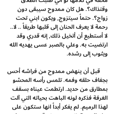
محقة في كلامها لو أني طلبت الطلاق
وقتذاك؟. هل كان ممدوح سيبقى دون
زواج؟. حتماً سيتزوج, ويكون ابني تحت
رحمة لا يعرف الحنان إلى قلبها طريقاً .. لا..
لا أستطيع أن أتخيل ذلك, إنه قدري وقد
ارتضيت به. وعلي بالصبر عسى يهديه الله
ويثوب إلى رشده.
قبل أن ينهض ممدوح من فراشه أحس
بجفاف حلقه وفمه. تلمس رأسه المحشو
بمطارق من حديد. ارتطمت عيناه بسقف
الغرفة فذكره لونه الباهت بحياته التي آلت
لهذا الرميم. لم يفكر أبداً انها ستكون على