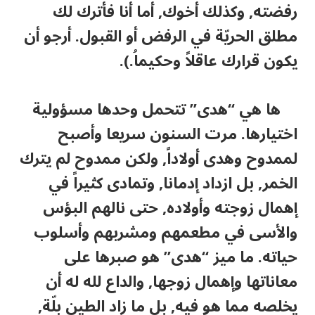
رفضته, وكذلك أخوك, أما أنا فأترك لك
مطلق الحريّة في الرفض أو القبول. أرجو أن
يكون قرارك عاقلاً وحكيماُ.).
ها هي “هدى” تتحمل وحدها مسؤولية
اختيارها. مرت السنون سريعا وأصبح
لممدوح وهدى أولاداً, ولكن ممدوح لم يترك
الخمر, بل ازداد إدمانا, وتمادى كثيراً في
إهمال زوجته وأولاده, حتى نالهم البؤس
والأسى في مطعمهم ومشربهم وأسلوب
حياته. ما ميز “هدى” هو صبرها على
معاناتها وإهمال زوجها, والداع لله له أن
يخلصه مما هو فيه, بل ما زاد الطين بلّة,