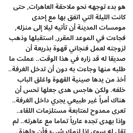
هو بدء توجهه نحو ملاحقة العاهرات, حتى
كانت الليلة التي اتفق بها مع إحدى
مومسات المدينة أن تأتيه ليلا إلى منزله,
فجاءت في الموعد المقرر, استقبلها وذهب
لزوجته لعمل فنجاني قهوة بذريعة أن
صديقا له قد زاره في هذا الوقت.. عملت ما
طلبه منها وجاءت به دون أن تدخل الغرفة..
أخذ من يدها صينية القهوة واغلق الباب
خلفه. ولكن هاجس هدى جعلها تحس أن
هناك أمراً غير طبيعي يجري داخل الغرفة..
تعرى ممدوح لمتابعة مستلزمات اللقاء..
وإذا بهدى تجده عارياً تماما مع عاهرته.. لم
تقل له سوى إذا لزمك شيء فأن جاهزة..