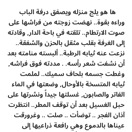
ها هو يلج منزله ويصفق درفة الباب
وراءه بقوة.. نهضت زوجته من فراشها على
صوت الارتطام.. تلقته في باحة الدار, وقادته
إلى الغرفة بقلب مثقل بالحزن والشفقة..
نزعت عنه ثيابه الرطبة.. ألبسته منامته بعد
أن نشفت شعر رأسه. . مددته فوق فراشه,
وغطت جسمه بلحاف سميك.. لملمت
ثيابه المتسخة بالأوحال, وضعتها في الماء
الفاتر والصابون, غسلتها جيداً ونشرتها على
حبل الغسيل بعد أن توقف المطر.. انتظرت
آذان الفجر .. توضأت .. صلت .. وغرورقت
عيناها بالدموع وهي رافعة ذراعيها إلى