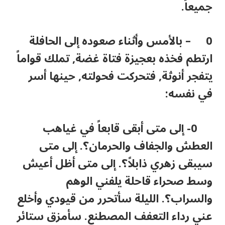
جميعاً.
0 – بالأمس وأثناء صعوده إلى الحافلة
ارتطم فخذه بعجيزة فتاة غضة, تملك قواماً
يتفجر أنوثة, فتحركت فحولته, حينها أسر
في نفسه:
0- إلى متى أبقى قابعاً في غياهب
العطش والجفاف والحرمان؟. إلى متى
سيبقى زهري ذابلاً؟. إلى متى أظل أعيش
وسط صحراء قاحلة يلفني الوهم
والسراب؟. الليلة سأتحرر من قيودي وأخلع
عني رداء التعفف المصطنع. سأمزق ستائر