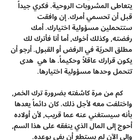
يتعاطى المشروبات الروحية. فكري جيداً
قبل أن تحسمي أمرك. إن وافقت
ستتحملين مسؤولية اختيارك. أمك
رفضته, وكذلك أخوك, أما أنا فأترك لك
مطلق الحريّة في الرفض أو القبول. أرجو أن
يكون قرارك عاقلاً وحكيماُ. ها هي هدى
تتحمل وحدها مسؤولية اختيارها.
كم من مرة كاشفته بضرورة ترك الخمر,
واختلفت معه لأجل ذلك. كان دائماً يعدها
بأنه سيستغني عنه عما قريب, لأن أولاده
أحوج إلى المال الذي ينفقه على هذا السم,
وإلى الآن لم يستطع أن يفي بوعده.