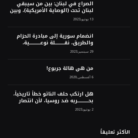
الصراع في لبنان: بين من سيبقي
لبنان تحت (الوصاية الأمريكية)، وبين
من سيخرج لبنان من النفق الغربي!
13 يونيو,2023
محمد محسن
انضمام سورية إلى مبادرة الحزام
والطريق، نقــــــــــلة نوعــــــــــــية،
استراتيجية، تاريخية، نهائية، نحو
29 سبتمبر,2023
الشرق!محمد محسن
من هي هالة جربوع!
6 أغسطس,2020
هل ارتكب حلف الناتو خطأً تاريخياً،
بحــــــــــــربه ضد روسيا، لأن انتصار
روسيا الحتمي، سيفتت الناتو!محمد
2 يونيو,2023
محسن
الأكثر تعليقاً