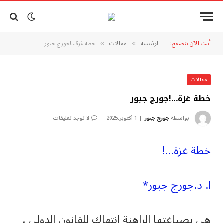
أنت الآن تتصفح:
الرئيسية
مقالات
خطة غزة…!جورج جبور
»
»
مقالات
خطة غزة…!جورج جبور
بواسطة
جورج جبور
1 أكتوبر,2025
لا توجد تعليقات
خطة غزة…!
ا. د.جورج جبور*
هي بصياغتها الراهنة انتهاك للقانون الدولي ،