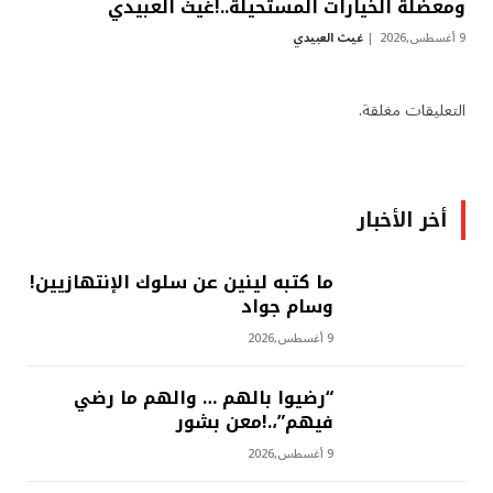
ومعضلة الخيارات المستحيلة..!غيث العبيدي
9 أغسطس,2026
غيث العبيدي
التعليقات مغلقة.
أخر الأخبار
ما كتبه لينين عن سلوك الإنتهازيين!
وسام جواد
9 أغسطس,2026
“رضيوا بالهم … والهم ما رضي
فيهم”،.!معن بشور
9 أغسطس,2026