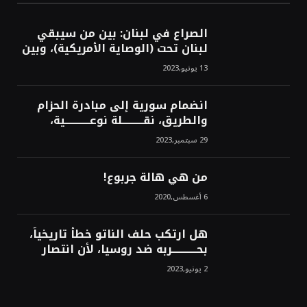
الصراع في لبنان: بين من سيبقي
لبنان تحت (الوصاية الأمريكية)، وبين
من سيخرج لبنان من النفق الغربي!
13 يونيو,2023
محمد محسن
انضمام سورية إلى مبادرة الحزام
والطريق، نقــــــــــلة نوعــــــــــــية،
استراتيجية، تاريخية، نهائية، نحو
29 سبتمبر,2023
الشرق!محمد محسن
من هي هالة جربوع!
6 أغسطس,2020
هل ارتكب حلف الناتو خطأً تاريخياً،
بحــــــــــــربه ضد روسيا، لأن انتصار
روسيا الحتمي، سيفتت الناتو!محمد
2 يونيو,2023
محسن