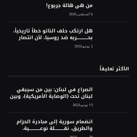
من هي هالة جربوع!
6 أغسطس,2020
هل ارتكب حلف الناتو خطأً تاريخياً،
بحــــــــــــربه ضد روسيا، لأن انتصار
روسيا الحتمي، سيفتت الناتو!محمد
2 يونيو,2023
محسن
الأكثر تعليقاً
الصراع في لبنان: بين من سيبقي
لبنان تحت (الوصاية الأمريكية)، وبين
من سيخرج لبنان من النفق الغربي!
13 يونيو,2023
محمد محسن
انضمام سورية إلى مبادرة الحزام
والطريق، نقــــــــــلة نوعــــــــــــية،
استراتيجية، تاريخية، نهائية، نحو