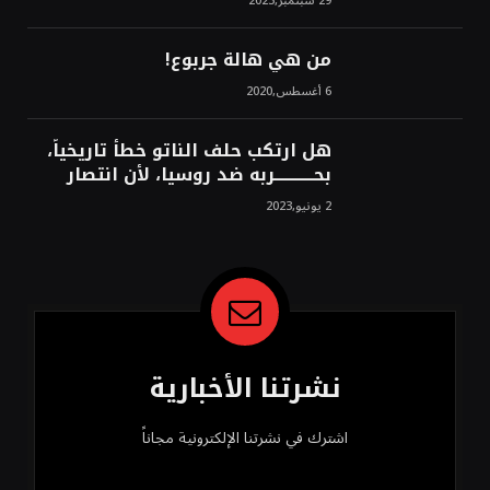
29 سبتمبر,2023
الشرق!محمد محسن
من هي هالة جربوع!
6 أغسطس,2020
هل ارتكب حلف الناتو خطأً تاريخياً،
بحــــــــــــربه ضد روسيا، لأن انتصار
روسيا الحتمي، سيفتت الناتو!محمد
2 يونيو,2023
محسن
نشرتنا الأخبارية
اشترك في نشرتنا الإلكترونية مجاناً