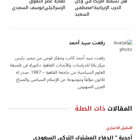
هل تسقط أمريكا في وحل
نهاية عصر التفوق
الحرب الإيرانية؟مصطفى
الإسرائيلي!يوسف السعدي
السعيد
رفعت سيد أحمد
رفعت سيد أحمد كاتب ومفكر قومى من مصر. رئيس
مركز يافا للدراسات والأبحاث القاهرة. دكتوراه فى فلسفة
العلوم السياسية من جامعة القاهرة – 1987. صدر له
ثلاثون مؤلفاً وموسوعة عن الإسلام السياسى والصراع
العربى الصهيونى
المقالات
ذات الصلة
التحليل الاخباري
أحجية ” الدفاع المشترك التركي السعودي