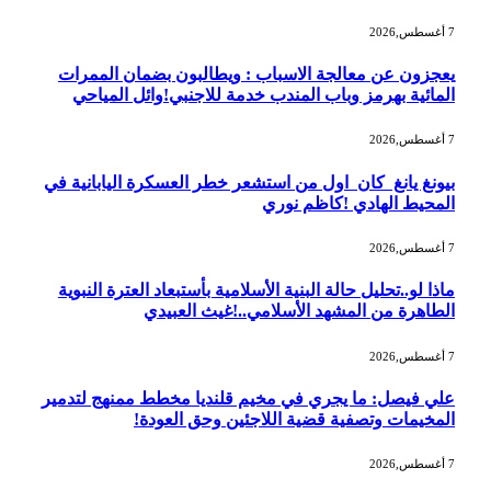
7 أغسطس,2026
يعجزون عن معالجة الاسباب : ويطالبون بضمان الممرات
المائية بهرمز وباب المندب خدمة للاجنبي!وائل المياحي
7 أغسطس,2026
بيونغ يانغ كان اول من استشعر خطر العسكرة اليابانية في
المحيط الهادي !كاظم نوري
7 أغسطس,2026
ماذا لو..تحليل حالة البنية الأسلامية بأستبعاد العترة النبوية
الطاهرة من المشهد الأسلامي..!غيث العبيدي
7 أغسطس,2026
علي فيصل: ما يجري في مخيم قلنديا مخطط ممنهج لتدمير
المخيمات وتصفية قضية اللاجئين وحق العودة!
7 أغسطس,2026