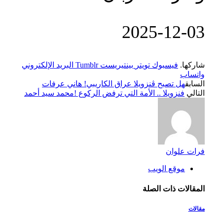
‎2025-‎12-‎03
شاركها.
فيسبوك
تويتر
بينتيريست
Tumblr
البريد الإلكتروني
واتساب
السابق
هل تصبح ڤنزويلا عراق الكاريبي! هاني عرفات
التالي
فنزويلا .. الأمة التي ترفض الركوع !محمد سيد أحمد
فرات علوان
موقع الويب
المقالات
ذات الصلة
مقالات