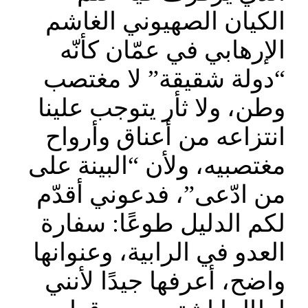
الكيان الصهيوني الغاشم
الإرهابي في عمّان كأنّه
“دولة شقيقة” لا مغتصب
وطن، ولا ثأر يتوجب علينا
انتزاعه من أعناق وأرواح
مغتصبيه، ولأن “البينة على
من ادّعى”، فدعوني أقدّم
لكم الدليل طوعًا: سفارة
العدو في الرابية، وعنوانها
واضح، أعرفها جيدًا لأنني