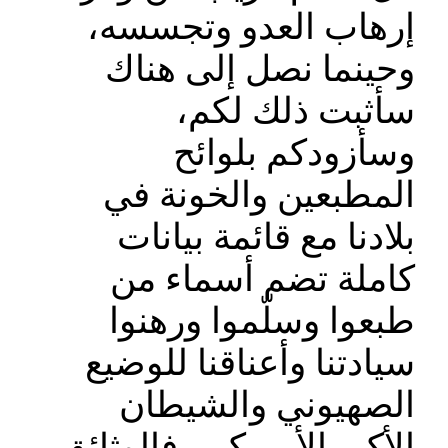
إرهاب العدو وتجسسه،
وحينما نصل إلى هناك
سأثبت ذلك لكم،
وسأزودكم بلوائح
المطبعين والخونة في
بلادنا مع قائمة بيانات
كاملة تضم أسماء من
طبعوا وسلّموا ورهنوا
سيادتنا وأعناقنا للوضيع
الصهيوني والشيطان
الأكبر الأميركي، فالوثائق