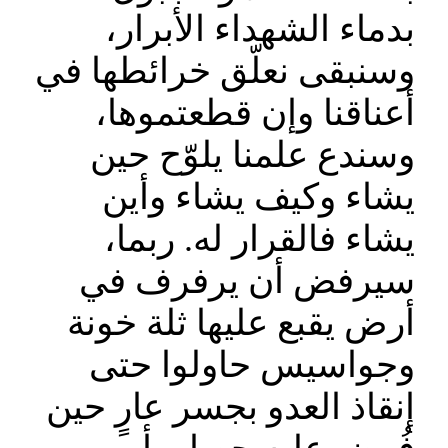
بدماء الشهداء الأبرار،
وسنبقى نعلّق خرائطها في
أعناقنا وإن قطعتموها،
وسندع علمنا يلوّح حين
يشاء وكيف يشاء وأين
يشاء فالقرار له. ربما،
سيرفض أن يرفرف في
أرض يقبع عليها ثلة خونة
وجواسيس حاولوا حتى
إنقاذ العدو بجسر عارٍ حين