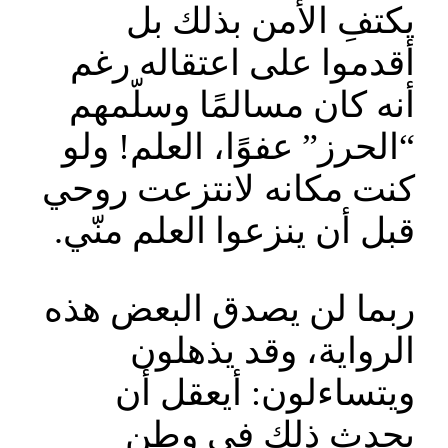
يكتفِ الأمن بذلك بل
أقدموا على اعتقاله رغم
أنه كان مسالمًا وسلّمهم
“الحرز” عفوًا، العلم! ولو
كنت مكانه لانتزعت روحي
قبل أن ينزعوا العلم منّي.
ربما لن يصدق البعض هذه
الرواية، وقد يذهلون
ويتساءلون: أيعقل أن
يحدث ذلك في وطن