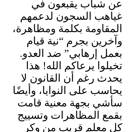
عن شباب يقبعون في
غياهب السجون لدعمهم
المقاومة بكلمة ومظاهرة،
وآخرين بجرم “نية قيام
بعمل إرهابي” ضد العدو.
تخيلوا يرعاكم الله! هذا
يحدث رغم أن القانون لا
يحاسب على النوايا، وأيضًا
سأشي بجهة معنية قامت
بقمع المظاهرات وتسييج
كل معلم قريب من وكر