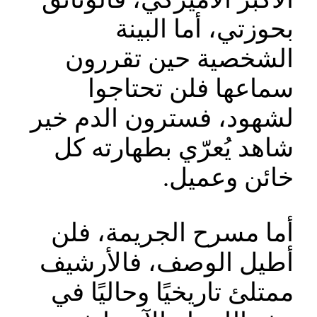
بحوزتي، أما البينة
الشخصية حين تقررون
سماعها فلن تحتاجوا
لشهود، فسترون الدم خير
شاهد يُعرّي بطهارته كل
خائن وعميل.
أما مسرح الجريمة، فلن
أطيل الوصف، فالأرشيف
ممتلئ تاريخيًا وحاليًا في