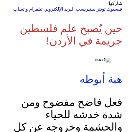
شاركها
فيسبوك
تويتر
بينتيريست
البريد الإلكتروني
تيلقرام
واتساب
حين يُصبح علم فلسطين
جريمة في الأردن!
هبة أبوطه
فعل فاضح مفضوح ومن
شدة خدشه للحياء
والحشمة وخروجه عن كل