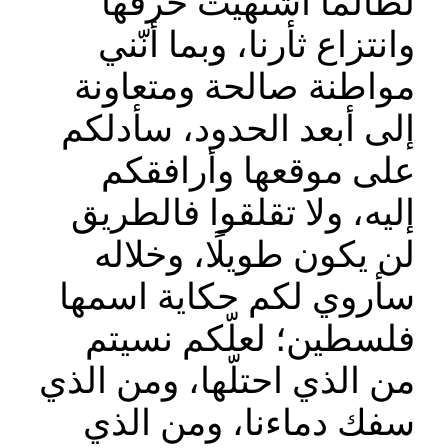
لطالما اشتهيت حرقها
وانتزاع ثأرنا، وبما أنّني
مواطنة صالحة ومتعاونة
إلى أبعد الحدود، سأدلكم
على موقعها وأرافقكم
إليه، ولا تقلقوا فالطريق
لن يكون طويلًا، وخلاله
سأروي لكم حكاية اسمها
فلسطين؛ لعلّكم نسيتم
من الذي احتلّها، ومن الذي
سفك دماءنا، ومن الذي