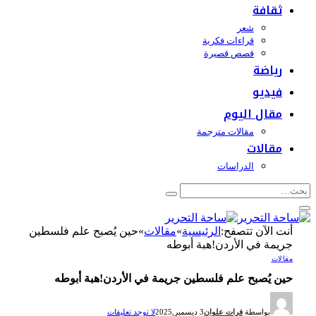
ثقافة
شعر
قراءات فكرية
قصص قصيرة
رياضة
فيديو
مقال اليوم
مقالات مترجمة
مقالات
الدراسات
أنت الآن تتصفح:
الرئيسية
»
مقالات
»
حين يُصبح علم فلسطين
جريمة في الأردن!هبة أبوطه
مقالات
حين يُصبح علم فلسطين جريمة في الأردن!هبة أبوطه
بواسطة
فرات علوان
3 ديسمبر,2025
لا توجد تعليقات