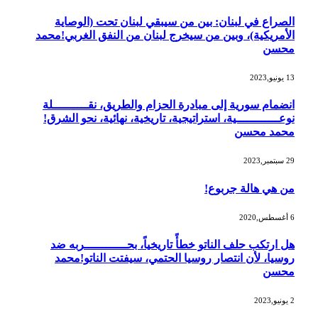
الصراع في لبنان: بين من سيبقي لبنان تحت (الوصاية
الأمريكية)، وبين من سيخرج لبنان من النفق الغربي!محمد
محسن
13 يونيو,2023
انضمام سورية إلى مبادرة الحزام والطريق، نقــــــــــلة
نوعــــــــــــية، استراتيجية، تاريخية، نهائية، نحو الشرق!
محمد محسن
29 سبتمبر,2023
من هي هالة جربوع!
6 أغسطس,2020
هل ارتكب حلف الناتو خطأً تاريخياً، بحــــــــــــربه ضد
روسيا، لأن انتصار روسيا الحتمي، سيفتت الناتو!محمد
محسن
2 يونيو,2023