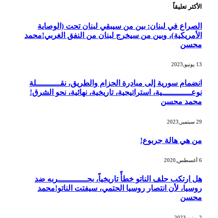
الأكثر تعليقاً
الصراع في لبنان: بين من سيبقي لبنان تحت (الوصاية
الأمريكية)، وبين من سيخرج لبنان من النفق الغربي!محمد
محسن
13 يونيو,2023
انضمام سورية إلى مبادرة الحزام والطريق، نقــــــــــلة
نوعــــــــــــية، استراتيجية، تاريخية، نهائية، نحو الشرق!
محمد محسن
29 سبتمبر,2023
من هي هالة جربوع!
6 أغسطس,2020
هل ارتكب حلف الناتو خطأً تاريخياً، بحــــــــــــربه ضد
روسيا، لأن انتصار روسيا الحتمي، سيفتت الناتو!محمد
محسن
2 يونيو,2023