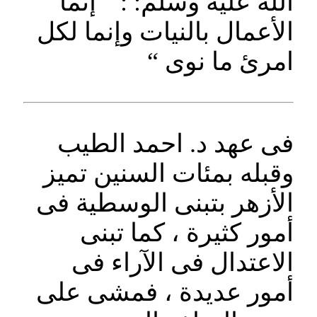
الله عليه وسلم: : ” إنما
الأعمال بالنيات وإنما لكل
امرئ ما نوى “
فى عهد د. احمد الطيب
وقبله بمئات السنين تميز
الأزهر بتبنى الوسطية فى
أمور كثيرة ، كما تبنى
الاعتدال فى الآراء فى
أمور عديدة ، فمشى على