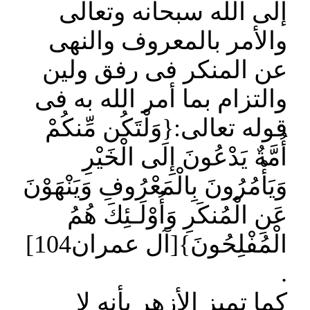
إلى الله سبحانه وتعالى
والأمر بالمعروف والنهى
عن المنكر فى رفق ولين
والتزام بما أمر الله به فى
قوله تعالى:{وَلْتَكُن مِّنكُمْ
أُمَّةٌ يَدْعُونَ إِلَى الْخَيْرِ
وَيَأْمُرُونَ بِالْمَعْرُوفِ وَيَنْهَوْنَ
عَنِ الْمُنكَرِ وَأُوْلَـئِكَ هُمُ
الْمُفْلِحُونَ}[آل عمران104]
.
كما تميز الأزهر بأنه لا