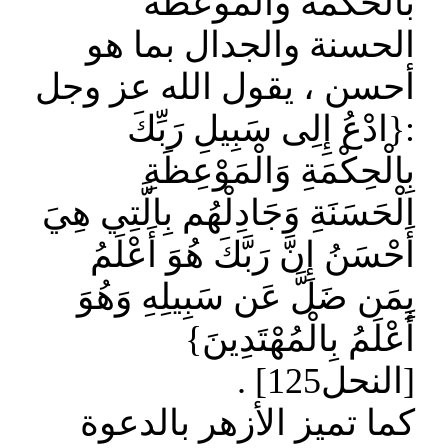
بالحكمة والموعظة
الحسنة والجدال بما هو
أحسن ، يقول الله عز وجل
:{ادْعُ إِلِى سَبِيلِ رَبِّكَ
بِالْحِكْمَةِ وَالْمَوْعِظَةِ
الْحَسَنَةِ وَجَادِلْهُم بِالَّتِي هِيَ
أَحْسَنُ إِنَّ رَبَّكَ هُوَ أَعْلَمُ
بِمَن ضَلَّ عَن سَبِيلِهِ وَهُوَ
أَعْلَمُ بِالْمُهْتَدِينَ}
[النحل125] .
كما تميز الأزهر بالدعوة