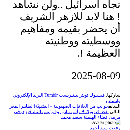
تجاه اسرائيل ..ولن نشاهد
! هنا لابد للازهر الشريف
أن يحضر بقيمه ومفاهيم
ووسطيته ووطنيته
العظيمة !.
‎2025-‎08-‎09
شاركها.
فيسبوك
تويتر
بينتيريست
Tumblr
البريد الإلكتروني
واتساب
السابق
جوانب من العلاقات الصهيونية – الصّينِيّة!الطاهر المعز
التالي
نفط فنزويلا، لا رأس مادورو:الرئيس التشافيزي في
مرمى قضاء الهيمنة!سعيد محمد
رفعت سيد أحمد