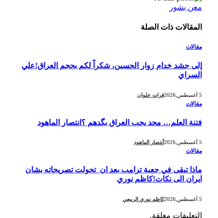
معن بشور
المقالات
ذات الصلة
مقالات
إلى حشد خدام زوار الحسين، شكراً لكم بحجم العراق!علي
السراي
5 أغسطس,2026
فرات علوان
مقالات
فتنة العلم… محد يحب العراق بگدهم ؟انتصار الماهود
5 أغسطس,2026
أنتصار الماهود
مقالات
ماذا تبقى في جعبة ترامب بعد ان تحولت تصريحاته بشان
ايران الى نكات!كاظم نوري
5 أغسطس,2026
كاظم نوري الربيعي
التعليقات مغلقة.