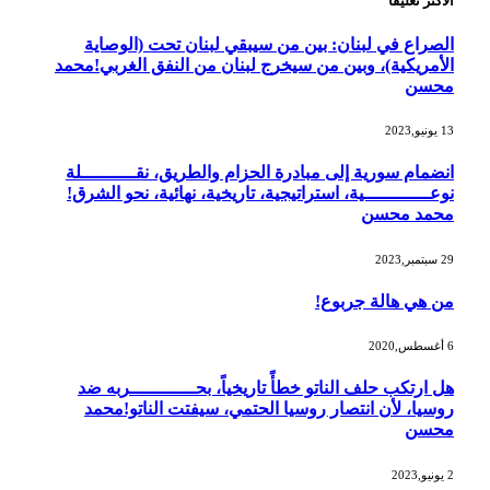
الأكثر تعليقاً
الصراع في لبنان: بين من سيبقي لبنان تحت (الوصاية
الأمريكية)، وبين من سيخرج لبنان من النفق الغربي!محمد
محسن
13 يونيو,2023
انضمام سورية إلى مبادرة الحزام والطريق، نقــــــــــلة
نوعــــــــــــية، استراتيجية، تاريخية، نهائية، نحو الشرق!
محمد محسن
29 سبتمبر,2023
من هي هالة جربوع!
6 أغسطس,2020
هل ارتكب حلف الناتو خطأً تاريخياً، بحــــــــــــربه ضد
روسيا، لأن انتصار روسيا الحتمي، سيفتت الناتو!محمد
محسن
2 يونيو,2023