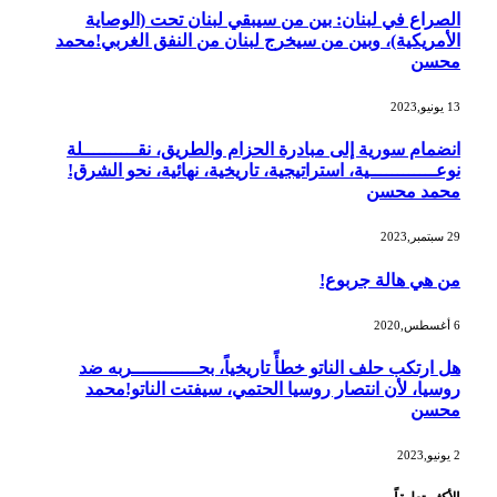
الصراع في لبنان: بين من سيبقي لبنان تحت (الوصاية
الأمريكية)، وبين من سيخرج لبنان من النفق الغربي!محمد
محسن
13 يونيو,2023
انضمام سورية إلى مبادرة الحزام والطريق، نقــــــــــلة
نوعــــــــــــية، استراتيجية، تاريخية، نهائية، نحو الشرق!
محمد محسن
29 سبتمبر,2023
من هي هالة جربوع!
6 أغسطس,2020
هل ارتكب حلف الناتو خطأً تاريخياً، بحــــــــــــربه ضد
روسيا، لأن انتصار روسيا الحتمي، سيفتت الناتو!محمد
محسن
2 يونيو,2023