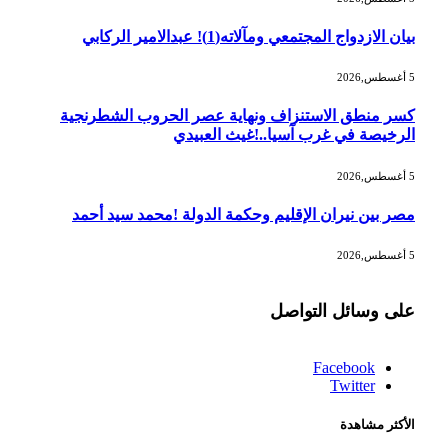
بيان الازدواج المجتمعي ومآلاته(1)! عبدالامير الركابي
5 أغسطس,2026
كسر منطق الاستنزاف ونهاية عصر الحروب الشطرنجية
الرخيصة في غرب آسيا..!غيث العبيدي
5 أغسطس,2026
مصر بين نيران الإقليم وحكمة الدولة !محمد سيد أحمد
5 أغسطس,2026
على وسائل التواصل
Facebook
Twitter
الأكثر مشاهدة