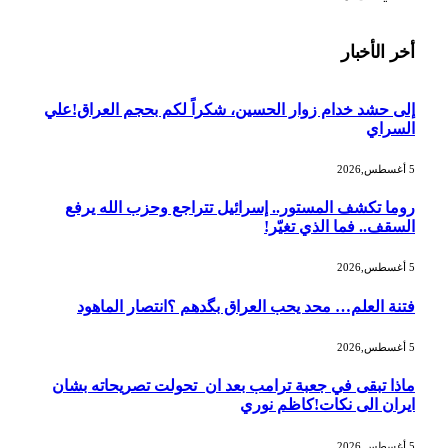
أخر الأخبار
إلى حشد خدام زوار الحسين، شكراً لكم بحجم العراق!علي
السراي
5 أغسطس,2026
روما تكشف المستور.. إسرائيل تتراجع وحزب الله يرفع
السقف.. فما الذي تغيّر!
5 أغسطس,2026
فتنة العلم… محد يحب العراق بگدهم ؟انتصار الماهود
5 أغسطس,2026
ماذا تبقى في جعبة ترامب بعد ان تحولت تصريحاته بشان
ايران الى نكات!كاظم نوري
5 أغسطس,2026