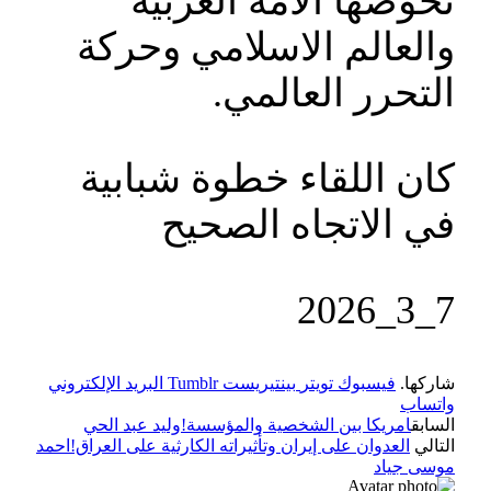
تخوضها الأمة العربية
والعالم الاسلامي وحركة
التحرر العالمي.
كان اللقاء خطوة شبابية
في الاتجاه الصحيح
7_3_2026
شاركها.
فيسبوك
تويتر
بينتيريست
Tumblr
البريد الإلكتروني
واتساب
السابق
امريكا بين الشخصية والمؤسسة!وليد عبد الحي
التالي
العدوان على إيران وتأثيراته الكارثية على العراق!احمد
موسى جياد