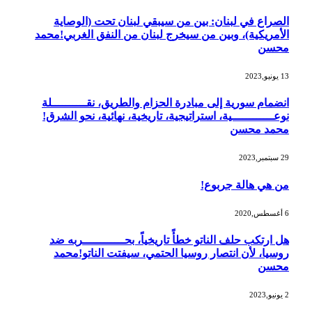
الصراع في لبنان: بين من سيبقي لبنان تحت (الوصاية
الأمريكية)، وبين من سيخرج لبنان من النفق الغربي!محمد
محسن
13 يونيو,2023
انضمام سورية إلى مبادرة الحزام والطريق، نقــــــــــلة
نوعــــــــــــية، استراتيجية، تاريخية، نهائية، نحو الشرق!
محمد محسن
29 سبتمبر,2023
من هي هالة جربوع!
6 أغسطس,2020
هل ارتكب حلف الناتو خطأً تاريخياً، بحــــــــــــربه ضد
روسيا، لأن انتصار روسيا الحتمي، سيفتت الناتو!محمد
محسن
2 يونيو,2023