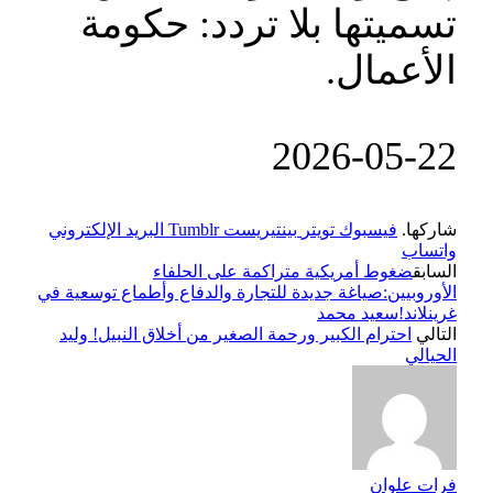
تسميتها بلا تردد: حكومة
الأعمال.
‎2026-‎05-‎22
شاركها.
فيسبوك
تويتر
بينتيريست
Tumblr
البريد الإلكتروني
واتساب
السابق
ضغوط أمريكية متراكمة على الحلفاء
الأوروبيين:صياغة جديدة للتجارة والدفاع وأطماع توسعية في
غرينلاند!سعيد محمد
التالي
احترام الكبير ورحمة الصغير من أخلاق النبيل! وليد
الحيالي
فرات علوان