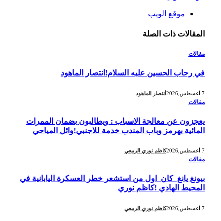
موقع الويب
المقالات
ذات الصلة
مقالات
في رحاب الحسين عليه السلام!انتصار الماهود
7 أغسطس,2026
أنتصار الماهود
مقالات
يعجزون عن معالجة الاسباب : ويطالبون بضمان الممرات
المائية بهرمز وباب المندب خدمة للاجنبي!وائل المياحي
7 أغسطس,2026
كاظم نوري الربيعي
مقالات
بيونغ يانغ كان اول من استشعر خطر العسكرة اليابانية في
المحيط الهادي !كاظم نوري
7 أغسطس,2026
كاظم نوري الربيعي