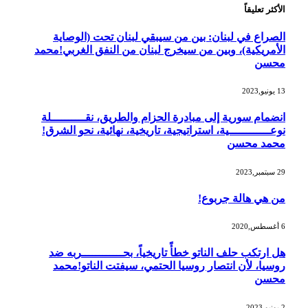
الأكثر تعليقاً
الصراع في لبنان: بين من سيبقي لبنان تحت (الوصاية
الأمريكية)، وبين من سيخرج لبنان من النفق الغربي!محمد
محسن
13 يونيو,2023
انضمام سورية إلى مبادرة الحزام والطريق، نقــــــــــلة
نوعــــــــــــية، استراتيجية، تاريخية، نهائية، نحو الشرق!
محمد محسن
29 سبتمبر,2023
من هي هالة جربوع!
6 أغسطس,2020
هل ارتكب حلف الناتو خطأً تاريخياً، بحــــــــــــربه ضد
روسيا، لأن انتصار روسيا الحتمي، سيفتت الناتو!محمد
محسن
2 يونيو,2023