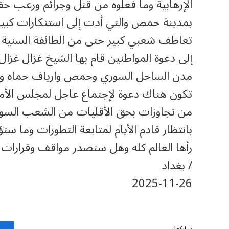
الإرهابية وما فعلوه من قتل وجرائم ورعب حقي
بمدينة حمص والتي أدت إلى استنكارات كبيرة
تعاطف شعبي كبير حتى من الطائفة السنية ذ
مدن الساحل السوري وحمص وارياف حماه وحت
تكون هناك دعوة لإجتماع عاجل لمجلس الأم
من تجاوزات بحق الأقليات من الشعب السور
بانتظار قادم الأيام لمتابعة التطورات وما ست
رأها العالم كله وهل ستصدر مواقف وقرارات دو
/ بغداد
‎2025-‎11-‎26
شاركها.