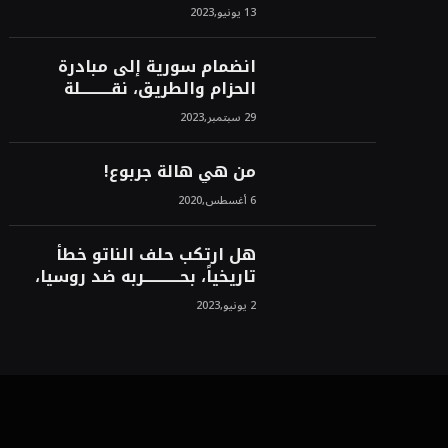
الأمريكية)، وبين من سيخرج
13 يونيو,2023
لبنان من النفق الغربي!محمد
محسن
انضمام سورية إلى مبادرة
الحزام والطريق، نقــــــــــلة
نوعــــــــــــية، استراتيجية، تاريخية،
29 سبتمبر,2023
نهائية، نحو الشرق!محمد محسن
من هي هالة جربوع!
6 أغسطس,2020
هل ارتكب حلف الناتو خطأً
تاريخياً، بحــــــــــــربه ضد روسيا،
لأن انتصار روسيا الحتمي،
2 يونيو,2023
سيفتت الناتو!محمد محسن