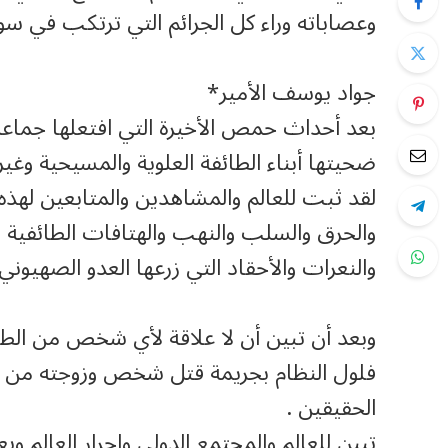
وعصاباته وراء كل الجرائم التي ترتكب في سوري
جواد يوسف الأمير*
بعد أحداث حمص الأخيرة التي افتعلها جماع
ضحيتها أبناء الطائفة العلوية والمسيحية وغير
لقد ثبت للعالم والمشاهدين والمتابعين لهذه
والحرق والسلب والنهب والهتافات الطائفية ال
والنعرات والأحقاد التي زرعها العدو الصهيوني
وبعد أن تبين أن لا علاقة لأي شخص من الطا
فلول النظام بجريمة قتل شخص وزوجته من عش
الحقيقين .
تبين للعالم والمجتمع الدولي واحرار العالم و