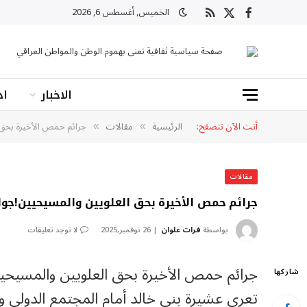
الخميس, أغسطس 6, 2026
X
فيسبوك
RSS
(Twitter)
صفحة سياسية ثقافية تعنى بهموم الوطن والمواطن العراقي
الاخبار
اد
أنت الآن تتصفح:
الرئيسية
مقالات
جرائم حمص الأخيرة بحق 
»
»
مقالات
جرائم حمص الأخيرة بحق العلويين والمسيحيين!جوا
بواسطة
فرات علوان
26 نوفمبر,2025
لا توجد تعليقات
جرائم حمص الأخيرة بحق العلويين والمسيحي
شاركها
تعري عشيرة بني خالد أمام المجتمع الدولي