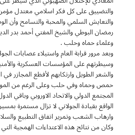
المعادي للإحتلال الصهيوني الذي سيطر على ا
والتضييق على كل فكر اسلامي معتدل مؤمن
والتعايش السلمي والمحبة والتسامح وأن الو
رمضان البوطي والشيخ المفتي أحمد بدر الد
وعلماء حماه وحلب .
وبعد مرور قرابة العام واستيلاء عصابات الجو
وسيطرتهم على المؤسسات العسكرية والأمني
والشعر الطويل وارتكابهم لأفظع المجازر في 
حمص وحماه وفي حلب وعلى الرغم من الموا
المجتمع الدولي والاتحاد الاوروبي وباقي الدو
الواقع بقيادة الجولاني لا تزال مستمرة بمسير
وارهاب الشعب وتمرير اتفاق التطبيع والسلام
وكان من نتائج هذه الاعتداءات الهمجية التي 