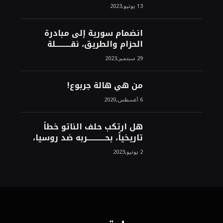
الأمريكية)، وبين من سيخرج
13 يونيو,2023
لبنان من النفق الغربي!محمد
محسن
انضمام سورية إلى مبادرة
الحزام والطريق، نقــــــــــلة
نوعــــــــــــية، استراتيجية، تاريخية،
29 سبتمبر,2023
نهائية، نحو الشرق!محمد محسن
من هي هالة جربوع!
6 أغسطس,2020
هل ارتكب حلف الناتو خطأً
تاريخياً، بحــــــــــــربه ضد روسيا،
لأن انتصار روسيا الحتمي،
2 يونيو,2023
سيفتت الناتو!محمد محسن