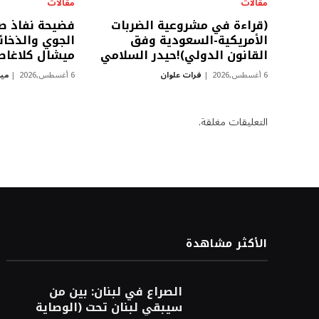
مقالات
مقالات
(قراءة في مشروعية الضربات
فضيحة نفاذ صو
الأمريكية-السعودية وفق
الجوي والذخائر
القانون الدولي)!حيدر السلامي
ميشال كلاغا
6 أغسطس,2026
فرات علوان
6 أغسطس,2026
مي
التعليقات مغلقة.
الأكثر مشاهدة
الصراع في لبنان: بين من
سيبقي لبنان تحت (الوصاية