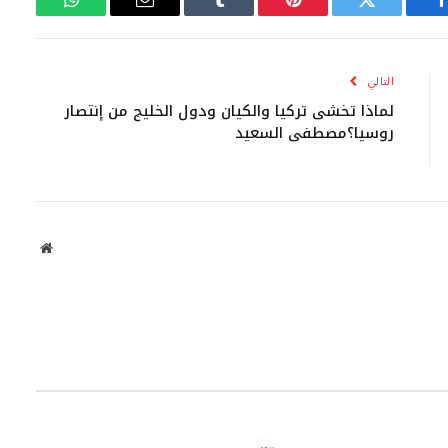
فيسبوك
تويتر
بينتيريست
Tumblr
البريد
واتساب
الإلكتروني
التالي
لماذا تخشى تركيا والكيان ودول الخليج من إنتصار
روسيا؟مصطفى السعيد
موقع
الويب