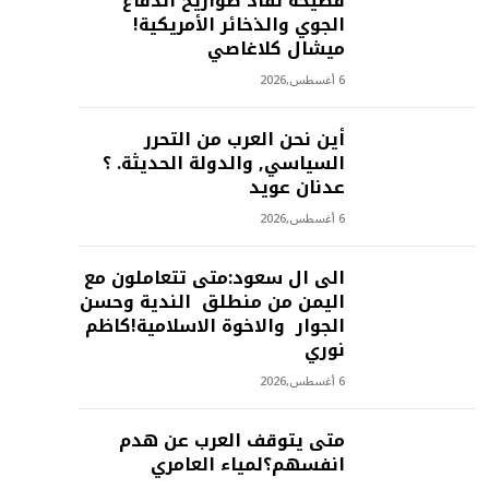
فضيحة نفاذ صواريخ الدفاع
الجوي والذخائر الأمريكية!
ميشال كلاغاصي
6 أغسطس,2026
أين نحن العرب من التحرر
السياسي, والدولة الحديثة. ؟
عدنان عويد
6 أغسطس,2026
الى ال سعود:متى تتعاملون مع
اليمن من منطلق الندية وحسن
الجوار والاخوة الاسلامية!كاظم
نوري
6 أغسطس,2026
متى يتوقف العرب عن هدم
انفسهم؟لمياء العامري