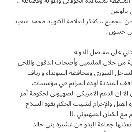
لمنطقة بمساعدة الجولاني واعوانه وفصائله ..
 بالوطن
طن للجميع .. كفكر العلامة الشهيد محمد سعيد
ين حسون .
لاني على مفاصل الدولة
ة من خلال الملثمين وأصحاب الذقون واللحى
الساحل السوري ومحافظة السويداء وارياف
قف المنددة لهذه الجرائم في مؤسسات
ل الا ان الدعم الأمريكي الصهيوني لحكومة أمر
ة القتل والإجرام لتثبيت الحكم بقوة السلاح
 مع الكيان الصهيوني .!!
نفذتها جماعة البدو من عشيرة بني خالد