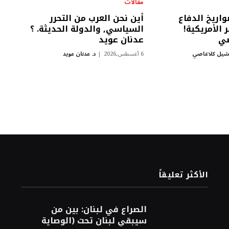
مقالات
اريخ الدفاع
أين نحن العرب من التحرر
 الأمريكية!
السياسي, والدولة الحديثة. ؟
صي
عدنان عويد
شيل كلاغاصي
6 أغسطس,2026
د. عدنان عويد
الأكثر تعليقاً
الصراع في لبنان: بين من
سيبقي لبنان تحت (الوصاية