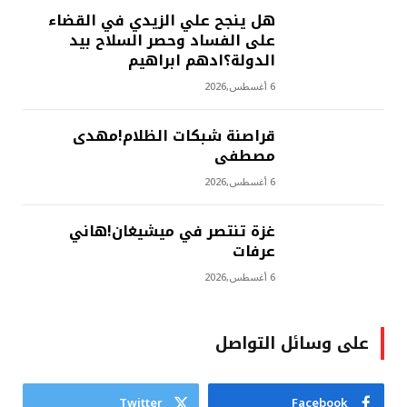
هل ينجح علي الزيدي في القضاء
على الفساد وحصر السلاح بيد
الدولة؟ادهم ابراهيم
6 أغسطس,2026
‫قراصنة شبكات الظلام!مهدى
مصطفى
6 أغسطس,2026
غزة تنتصر في ميشيغان!هاني
عرفات
6 أغسطس,2026
على وسائل التواصل
Twitter
Facebook