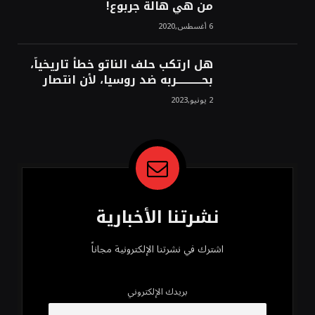
من هي هالة جربوع!
6 أغسطس,2020
هل ارتكب حلف الناتو خطأً تاريخياً،
بحــــــــــــربه ضد روسيا، لأن انتصار
روسيا الحتمي، سيفتت الناتو!محمد
2 يونيو,2023
محسن
نشرتنا الأخبارية
اشترك في نشرتنا الإلكترونية مجاناً
بريدك الإلكتروني