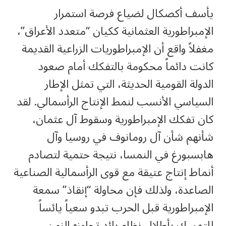
يأسف أكصكال لضياع فرصة استمرار
الإمبراطورية العثمانية ككيان “متعدد الأعراق”،
مغفلاً واقع أن الإمبراطوريات الزراعية القديمة
كانت دائماً محكومة بالتفكك أمام صعود
الدولة القومية الحديثة، التي تمثل الإطار
السياسي الأنسب لنمط الإنتاج الرأسمالي. لقد
كان تفكك الإمبراطورية وسقوط آل عثمان،
شأنهم شأن آل رومانوف في روسيا وآل
هابسبورغ في النمسا، نتيجة حتمية لتصادم
أنماط إنتاج عتيقة مع قوى الرأسمالية الصناعية
الصاعدة، ولذلك فإن محاولة “إنقاذ” سمعة
الإمبراطورية قبل الحرب تبدو سعياً يائساً
للتمسك بأطلال نظام بائد تجاوزه الزمن