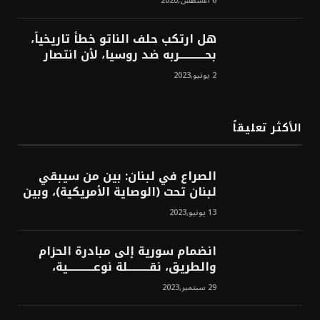
6 أغسطس,2020
هل ارتكب حلف الناتو خطأً تاريخياً،
بحــــــــــــربه ضد روسيا، لأن انتصار
روسيا الحتمي، سيفتت الناتو!محمد
2 يونيو,2023
محسن
الأكثر تعليقاً
الصراع في لبنان: بين من سيبقي
لبنان تحت (الوصاية الأمريكية)، وبين
من سيخرج لبنان من النفق الغربي!
13 يونيو,2023
محمد محسن
انضمام سورية إلى مبادرة الحزام
والطريق، نقــــــــــلة نوعــــــــــــية،
استراتيجية، تاريخية، نهائية، نحو
29 سبتمبر,2023
الشرق!محمد محسن