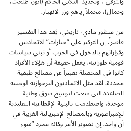
والترقي”، وتحديداً الثلاثي الحاكم (أنور، طلعت،
وجمال)، محملاً إياهم وزر الانهيار.
من منظور مادي- تاريخي، يُعد هذا التفسير
قاصراً. إن التركيز على “خيارات” الاتحاديين
وقراراتهم بالدخول في الحرب أو تبني سياسات
قومية طورانية، يغفل حقيقة أن هؤلاء الأفراد
كانوا في المحصلة تعبيراً عن مصالح طبقية
محددة. لقد مثل الاتحاديون البرجوازية الوطنية
الصاعدة التي سعت لترسيخ سوق وطنية
موحدة، واصطدمت بالبنية الإقطاعية التقليدية
للإمبراطورية وبالمصالح الإمبريالية الغربية في
آن واحد. إن تصوير الأمر وكأنه مجرد “سوء