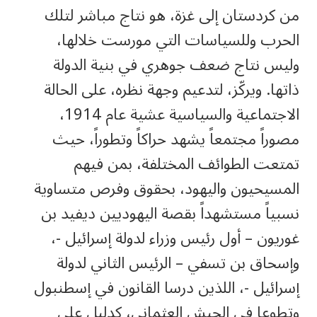
من كردستان إلى غزة، هو نتاج مباشر لتلك
الحرب وللسياسات التي مورست خلالها،
وليس نتاج ضعف جوهري في بنية الدولة
ذاتها. ويركّز، لتدعيم وجهة نظره، على الحالة
الاجتماعية والسياسية عشية عام 1914،
مصوراً مجتمعاً يشهد حراكاً وتطوراً، حيث
تمتعت الطوائف المختلفة، بمن فيهم
المسيحيون واليهود، بحقوق وفرص متساوية
نسبياً مستشهداً بقصة اليهوديين ديفيد بن
غوريون – أول رئيس وزراء لدولة إسرائيل -،
وإسحاق بن تسفي – الرئيس الثاني لدولة
إسرائيل -، اللذين درسا القانون في إسطنبول
وتطوعا في الجيش العثماني، كدليل على