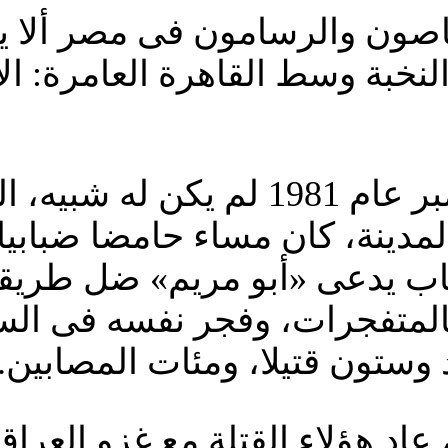
اصون والرسامون فى مصر ألا يت
لنخبة وسط القاهرة العامرة: ا
الثلاثاء الخامس عشر من ديسمبر عام 
مدينة، كان مساء حامضا ضبابيا
ب يدعى «أبو مريم» ضل طريقه
 بالمتفجرات، وفجر نفسه فى ال
وستون قتيلا، ومئات المصابين.
اد هؤلاء القتلة مع غزو العراق