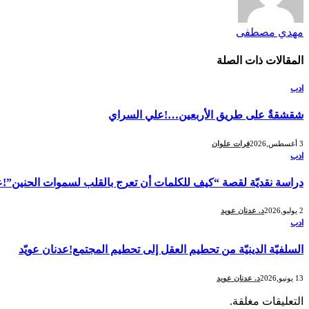
مهدي مصطفى
المقالات
ذات الصلة
ادب
شقشقةٌ على طريق الأربعين…!علي السراي
3 أغسطس,2026
فرات علوان
ادب
دراسة نقديّة لقصة “كيف للكلمات أن تعرج بالقلب لسموات الحنين”!عد
2 يوليو,2026
د. عدنان عويد
ادب
السلفيّة الدينيّة من تحطيم العقل إلى تحطيم المجتمع!عدنان عويّد
13 يونيو,2026
د. عدنان عويد
التعليقات مغلقة.