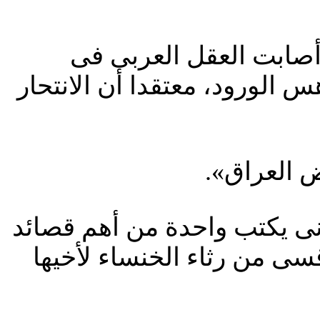
صابت العقل العربى فى
لورود، معتقدا أن الانتحار
 العراق».
نى يكتب واحدة من أهم قصائد
أقسى من رثاء الخنساء لأخيها