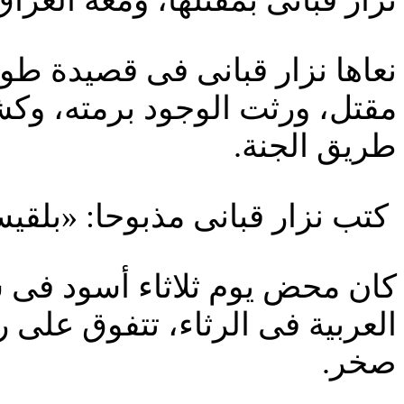
نزار قبانى بمقتلها، ومعه العرا
نعاها نزار قبانى فى قصيدة ط
مقتل، ورثت الوجود برمته، وك
طريق الجنة.
كتب نزار قبانى مذبوحا: «بلقي
كان محض يوم ثلاثاء أسود فى س
العربية فى الرثاء، تتفوق على ر
صخر.