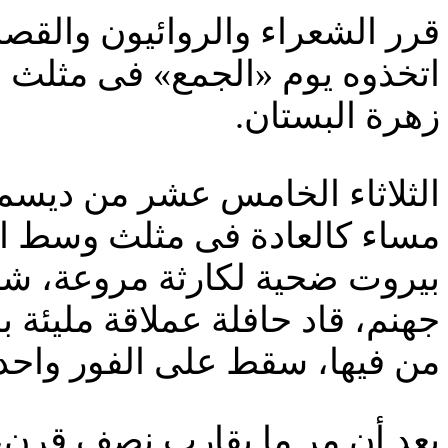
قرر الشعراء والروائيون والقص
اتخذوه يوم «الجمع» فى مثلث ا
زهرة البستان.
مساء كالعادة فى مثلث وسط ال
بيروت ضحية لكارثة مروعة، شا
جهنم، قاد حافلة عملاقة مليئة
من فيها، سقط على الفور واحد 
بعد أن مر ما يقارب نصف قرن، ع