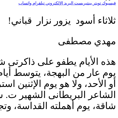
فيسبوك
تويتر
بينتيريست
البريد الإلكتروني
تيلقرام
واتساب
ثلاثاء أسود يزور نزار قباني!
مهدي مصطفى
هذه الأيام يطفو على ذاكرتى شبح
يوم عار من البهجة، يتوسط أيا
أو الأحد، ولا هو يوم الإثنين ا
الشاعر البريطانى الشهير ت. س
شاقة، يوم أهملته القداسة، وتج