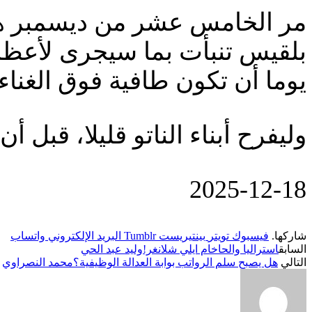
بلقيس تنبأت بما سيجرى لأعظمي
يوما أن تكون طافية فوق الغناء.
وليفرح أبناء الناتو قليلا، قبل 
‎2025-‎12-‎18
شاركها.
فيسبوك
تويتر
بينتيريست
Tumblr
البريد الإلكتروني
واتساب
السابق
استراليا والحاخام ايلي شلانغر!وليد عبد الحي
التالي
‏هل يصبح سلم الرواتب بوابة العدالة الوظيفية؟‏محمد النصراوي