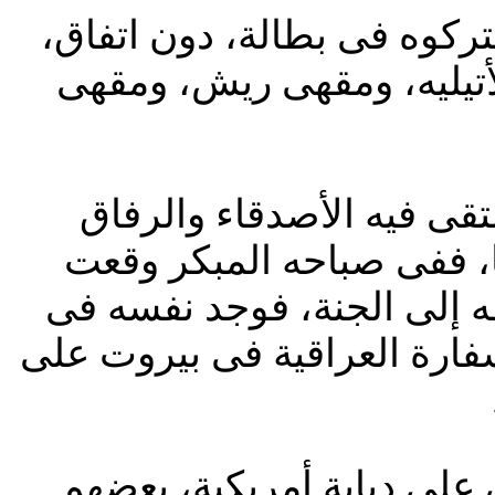
ركوه فى بطالة، دون اتفاق،
لأتيليه، ومقهى ريش، ومقهى
1981 لم يكن له شبيه، التقى فيه الأصدقاء والرفاق
، ففى صباحه المبكر وقعت
 إلى الجنة، فوجد نفسه فى
سفارة العراقية فى بيروت على
 على دبابة أمريكية، بعضهم