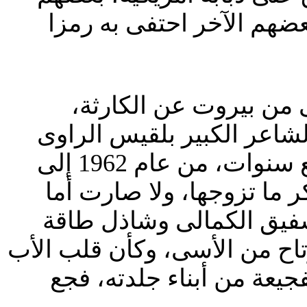
ضهم الآخر احتفى به رمزا
لى من بيروت عن الكارثة،
لشاعر الكبير بلقيس الراوى
البغدادية، ابنة جميل الراوي، حبيبة نزار قبانى التى انتظرها سبع سنوات، من عام 1962 إلى
بكر ما تزوجها، ولا صارت أما
شفيق الكمالى وشاذل طاقة
تاح من الأسى، وكأن قلب الأب
جيعة من أبناء جلدته، فجع