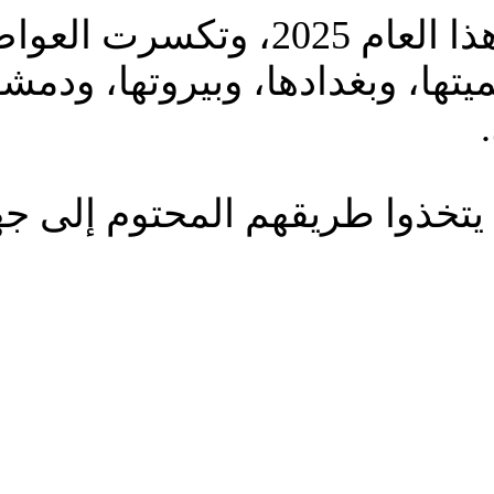
مر الخامس عشر من ديسمبر هذا الع
تها، وبغدادها، وبيروتها، ودمش
أن يتخذوا طريقهم المحتوم إلى جه