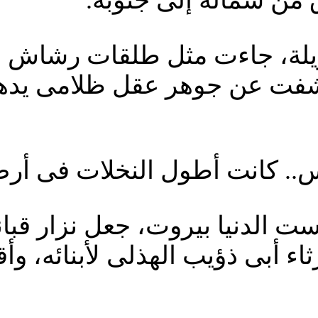
ق من شماله إلى جنوبه.
ويلة، جاءت مثل طلقات رشاش أ
شفت عن جوهر عقل ظلامى يدهس ا
س.. كانت أطول النخلات فى أرض
ت الدنيا بيروت، جعل نزار قبا
ثاء أبى ذؤيب الهذلى لأبنائه، و