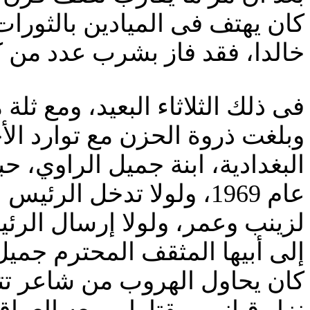
كان يهتف فى الميادين بالثورا
خالدا، فقد فاز بشرب عدد من ك
فى ذلك الثلاثاء البعيد، ومع ثلة
وبلغت ذروة الحزن مع توارد الأ
عام 1969، ولولا تدخل ا
لزينب وعمر، ولولا إرسال الرئ
إلى أبيها المثقف المحترم جمي
كان يحاول الهروب من شاعر تتعل