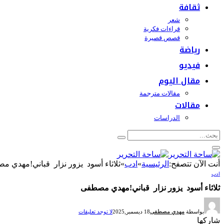
ثقافة
شعر
قراءات فكرية
قصص قصيرة
رياضة
فيديو
مقال اليوم
مقالات مترجمة
مقالات
الدراسات
أنت الآن تتصفح:
الرئيسية
»
ادب
»
ثلاثاء أسود يزور نزار قباني!مهدي 
ادب
ثلاثاء أسود يزور نزار قباني!مهدي مصطفى
بواسطة
مهدي مصطفى
18 ديسمبر,2025
لا توجد تعليقات
شاركها