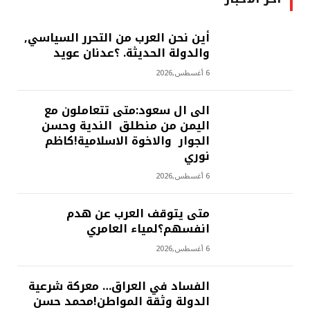
أين نحن العرب من التحرر السياسي,
والدولة الحديثة. ؟عدنان عويد
6 أغسطس,2026
الى ال سعود:متى تتعاملون مع
اليمن من منطلق الندية وحسن
الجوار والاخوة الاسلامية!كاظم
نوري
6 أغسطس,2026
متى يتوقف العرب عن هدم
انفسهم؟لمياء العامري
6 أغسطس,2026
الفساد في العراق… معركة شرعية
الدولة وثقة المواطن!محمد حسن