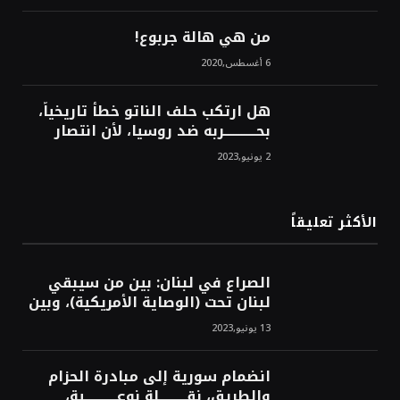
الشرق!محمد محسن
من هي هالة جربوع!
6 أغسطس,2020
هل ارتكب حلف الناتو خطأً تاريخياً،
بحــــــــــــربه ضد روسيا، لأن انتصار
روسيا الحتمي، سيفتت الناتو!محمد
2 يونيو,2023
محسن
الأكثر تعليقاً
الصراع في لبنان: بين من سيبقي
لبنان تحت (الوصاية الأمريكية)، وبين
من سيخرج لبنان من النفق الغربي!
13 يونيو,2023
محمد محسن
انضمام سورية إلى مبادرة الحزام
والطريق، نقــــــــــلة نوعــــــــــــية،