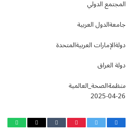
المجتمع الدولي
جامعةالدول العربية
دولةالإمارات العربيةالمتحدة
دولة العراق
منظمة
الصحة_العالمية
‎2025-‎04-‎26
فيسبوك
تويتر
بينتيريست
Tumblr
البريد
واتساب