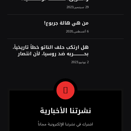
استراتيجية، تاريخية، نهائية، نحو
29 سبتمبر,2023
الشرق!محمد محسن
من هي هالة جربوع!
6 أغسطس,2020
هل ارتكب حلف الناتو خطأً تاريخياً،
بحــــــــــــربه ضد روسيا، لأن انتصار
روسيا الحتمي، سيفتت الناتو!محمد
2 يونيو,2023
محسن
نشرتنا الأخبارية
اشترك في نشرتنا الإلكترونية مجاناً