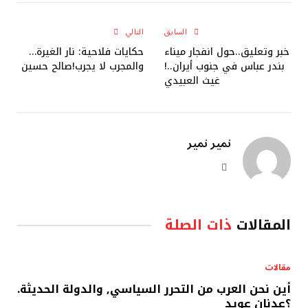
الإلكتروني
السابق
التالي
خبر وتعليق..حول انفجار ميناء
حكايات فلاحية: نار الغيرة…
بندر عباس في جنوب أيران..!
والمجرب لا يجرب!صالح حسين
غيث العبيدي
نمير نمير
موقع
الويب
المقالات
ذات الصلة
مقالات
أين نحن العرب من التحرر السياسي, والدولة الحديثة.
؟عدنان عويد