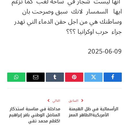
انها ليست شجار في ساحة لعب كما تزعم
ايها السمسار لانك سبق وصرحت بان
وساطتك هي من اجل حقن الدماء التي تهدر
جراء حرب اوكرانيا ؟؟؟
‎2025-‎06-‎09
فيسبوك
تويتر
بينتيريست
Tumblr
البريد
واتساب
الإلكتروني
السابق
التالي
الرأسمالية في ظل الهيمنة
مداخلة في مناسبة استذكار
الأمريكية!الطاهر المعز
المناضل الوطني باقر إبراهيم
!كاظم محمد تقي