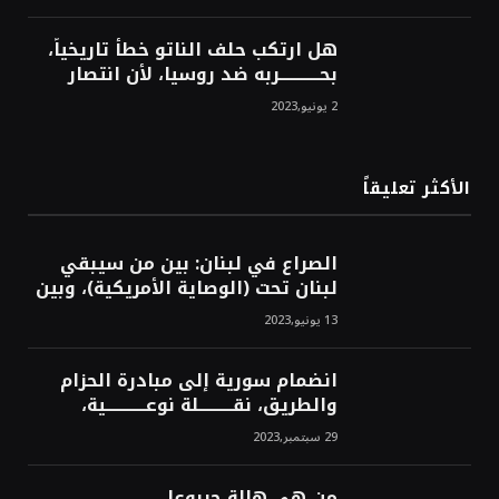
هل ارتكب حلف الناتو خطأً تاريخياً،
بحــــــــــــربه ضد روسيا، لأن انتصار
روسيا الحتمي، سيفتت الناتو!محمد
2 يونيو,2023
محسن
الأكثر تعليقاً
الصراع في لبنان: بين من سيبقي
لبنان تحت (الوصاية الأمريكية)، وبين
من سيخرج لبنان من النفق الغربي!
13 يونيو,2023
محمد محسن
انضمام سورية إلى مبادرة الحزام
والطريق، نقــــــــــلة نوعــــــــــــية،
استراتيجية، تاريخية، نهائية، نحو
29 سبتمبر,2023
الشرق!محمد محسن
من هي هالة جربوع!