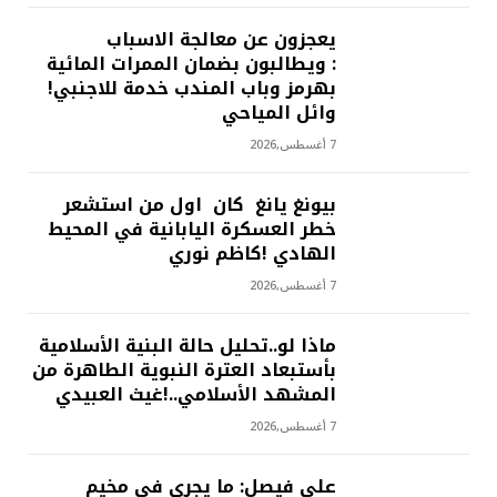
يعجزون عن معالجة الاسباب
: ويطالبون بضمان الممرات المائية
بهرمز وباب المندب خدمة للاجنبي!
وائل المياحي
7 أغسطس,2026
بيونغ يانغ كان اول من استشعر
خطر العسكرة اليابانية في المحيط
الهادي !كاظم نوري
7 أغسطس,2026
ماذا لو..تحليل حالة البنية الأسلامية
بأستبعاد العترة النبوية الطاهرة من
المشهد الأسلامي..!غيث العبيدي
7 أغسطس,2026
علي فيصل: ما يجري في مخيم