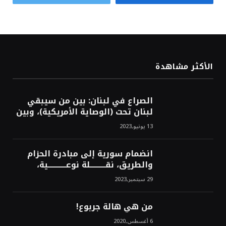
الأكثر مشاهدة
الصراع في لبنان: بين من سيبقي
لبنان تحت (الوصاية الأمريكية)، وبين
من سيخرج لبنان من النفق الغربي!
13 يونيو,2023
محمد محسن
انضمام سورية إلى مبادرة الحزام
والطريق، نقــــــــــلة نوعــــــــــــية،
استراتيجية، تاريخية، نهائية، نحو
29 سبتمبر,2023
الشرق!محمد محسن
من هي هالة جربوع!
6 أغسطس,2020