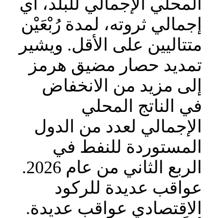
المحلي الإجمالي للبلد، أي
إجمالي ثروته، لمدة رُبْعَيْن
متتاليين على الأقل. ويشير
تمديد حصار مضيق هرمز
إلى مزيد من الانخفاض
في الناتج المحلي
الإجمالي لعدد من الدول
المستوردة للنفط في
الربع الثاني من عام 2026.
عواقب عديدة للركود
الاقتصادي عواقب عديدة.