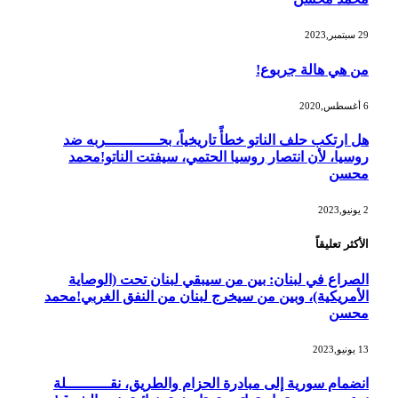
29 سبتمبر,2023
من هي هالة جربوع!
6 أغسطس,2020
هل ارتكب حلف الناتو خطأً تاريخياً، بحــــــــــــربه ضد
روسيا، لأن انتصار روسيا الحتمي، سيفتت الناتو!محمد
محسن
2 يونيو,2023
الأكثر تعليقاً
الصراع في لبنان: بين من سيبقي لبنان تحت (الوصاية
الأمريكية)، وبين من سيخرج لبنان من النفق الغربي!محمد
محسن
13 يونيو,2023
انضمام سورية إلى مبادرة الحزام والطريق، نقــــــــــلة