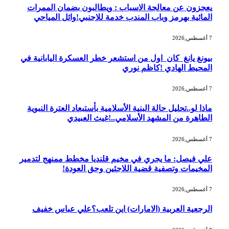
يعجزون عن معالجة الاسباب : ويطالبون بضمان الممرات
المائية بهرمز وباب المندب خدمة للاجنبي!وائل المياحي
7 أغسطس,2026
بيونغ يانغ كان اول من استشعر خطر العسكرة اليابانية في
المحيط الهادي !كاظم نوري
7 أغسطس,2026
ماذا لو..تحليل حالة البنية الأسلامية بأستبعاد العترة النبوية
الطاهرة من المشهد الأسلامي..!غيث العبيدي
7 أغسطس,2026
علي فيصل: ما يجري في مخيم قلنديا مخطط ممنهج لتدمير
المخيمات وتصفية قضية اللاجئين وحق العودة!
7 أغسطس,2026
الرجعية العربية (الامارات) اين تلعب؟علي عباس خفيف