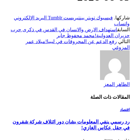
شاركها.
فيسبوك
تويتر
بينتيريست
Tumblr
البريد الإلكتروني
واتساب
السابق
استهداف الارض والانسان في القدس في ذكرى حرب
حزيران العدوانية!محمد محفوظ جابر
التالي
رفع الدعم عن المحروقات في ليبيا!ميلاد عمر
المزوغي
الطاهر المعز
المقالات
ذات الصلة
اقتصاد
رد رسمي ينفي المعلومات بشان دور ائتلاف شركة شفرون
في حقل عكاس الغازي!