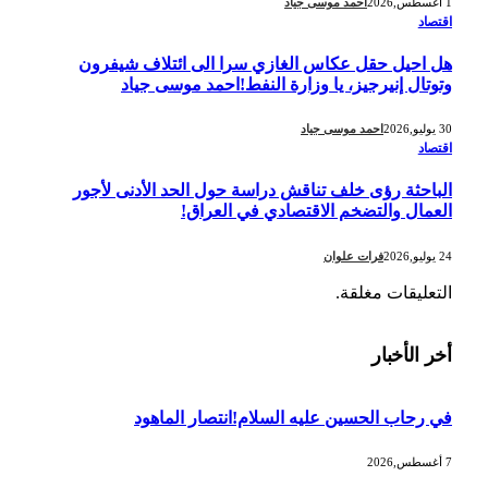
1 أغسطس,2026
احمد موسى جياد
اقتصاد
هل احيل حقل عكاس الغازي سرا الى ائتلاف شيفرون
وتوتال إنيرجيز، يا وزارة النفط!احمد موسى جياد
30 يوليو,2026
احمد موسى جياد
اقتصاد
الباحثة رؤى خلف تناقش دراسة حول الحد الأدنى لأجور
العمال والتضخم الاقتصادي في العراق!
24 يوليو,2026
فرات علوان
التعليقات مغلقة.
أخر الأخبار
في رحاب الحسين عليه السلام!انتصار الماهود
7 أغسطس,2026