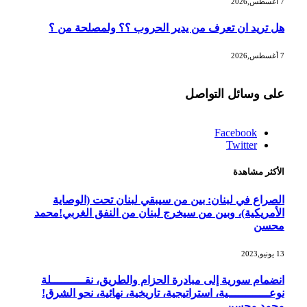
7 أغسطس,2026
هل تريد ان تعرف من يدير الحروب ؟؟ ولمصلحة من ؟
7 أغسطس,2026
على وسائل التواصل
Facebook
Twitter
الأكثر مشاهدة
الصراع في لبنان: بين من سيبقي لبنان تحت (الوصاية
الأمريكية)، وبين من سيخرج لبنان من النفق الغربي!محمد
محسن
13 يونيو,2023
انضمام سورية إلى مبادرة الحزام والطريق، نقــــــــــلة
نوعــــــــــــية، استراتيجية، تاريخية، نهائية، نحو الشرق!
محمد محسن