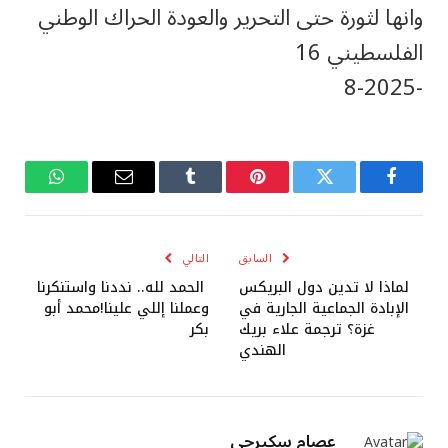
وانها لثورة حتى التحرير والعودة الحراك الوطني
الفلسطيني 16
-8-2025
فيسبوك
تويتر
بينتيريست
Tumblr
البريد
واتساب
الإلكتروني
السابق
التالي
لماذا لا تدين دول البريكس
الحمد لله.. نددنا واستنكرنا
الإبادة الجماعية الجارية في
وعملنا إللي علينا!محمد أبو
غزة؟ ترجمة علاء بريك
بكر
الهندي
عصام سكيرجي