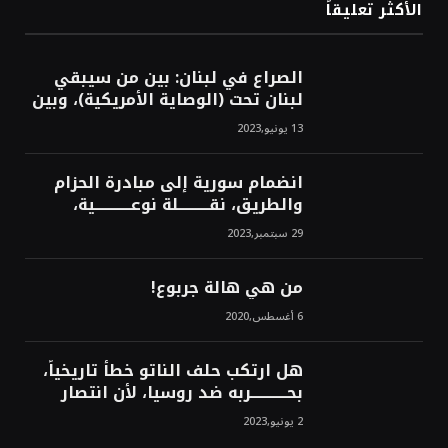
الأكثر تعليقاً
الصراع في لبنان: بين من سيبقي
لبنان تحت (الوصاية الأمريكية)، وبين
من سيخرج لبنان من النفق الغربي!
13 يونيو,2023
محمد محسن
انضمام سورية إلى مبادرة الحزام
والطريق، نقــــــــــلة نوعــــــــــــية،
استراتيجية، تاريخية، نهائية، نحو
29 سبتمبر,2023
الشرق!محمد محسن
من هي هالة جربوع!
6 أغسطس,2020
هل ارتكب حلف الناتو خطأً تاريخياً،
بحــــــــــــربه ضد روسيا، لأن انتصار
روسيا الحتمي، سيفتت الناتو!محمد
2 يونيو,2023
محسن