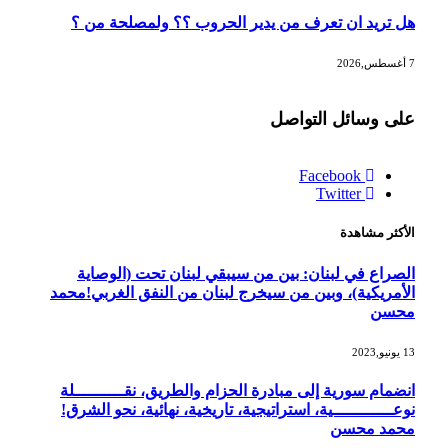
هل تريد ان تعرف من يدير الحروب ؟؟ ولمصلحة من ؟
7 أغسطس,2026
على وسائل التواصل
Facebook
Twitter
الأكثر مشاهدة
الصراع في لبنان: بين من سيبقي لبنان تحت (الوصاية
الأمريكية)، وبين من سيخرج لبنان من النفق الغربي!محمد
محسن
13 يونيو,2023
انضمام سورية إلى مبادرة الحزام والطريق، نقــــــــــلة
نوعــــــــــــية، استراتيجية، تاريخية، نهائية، نحو الشرق!
محمد محسن