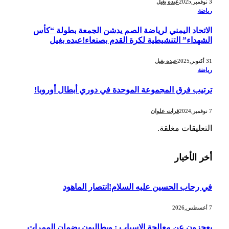
3 نوفمبر,2025
عبده بغيل
رياضة
الاتحاد اليمني لرياضة الصم يدشن الجمعة بطولة “كأس
الشهداء” التنشيطية لكرة القدم بصنعاء!عبده بغيل
31 أكتوبر,2025
عبده بغيل
رياضة
ترتيب فرق المجموعة الموحدة في دوري أبطال أوروبا!
7 نوفمبر,2024
فرات علوان
التعليقات مغلقة.
أخر الأخبار
في رحاب الحسين عليه السلام!انتصار الماهود
7 أغسطس,2026
يعجزون عن معالجة الاسباب : ويطالبون بضمان الممرات