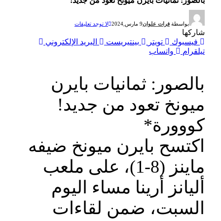
بالصور: ثمانيات بايرن ميونخ تعود من جديد!
بواسطة
فرات علوان
9 مارس,2024
لا توجد تعليقات
شاركها
فيسبوك
تويتر
بينتيريست
البريد الإلكتروني
تيلقرام
واتساب
بالصور: ثمانيات بايرن
ميونخ تعود من جديد!
كووورة*
اكتسح بايرن ميونخ ضيفه
ماينز (8-1)، على ملعب
أليانز أرينا مساء اليوم
السبت، ضمن لقاءات