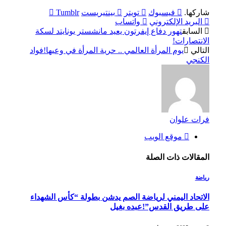
شاركها.
فيسبوك
تويتر
بينتيريست
Tumblr
البريد الإلكتروني
واتساب
السابق
تهور دفاع إيفرتون يعيد مانشستر يونايتد لسكة
الانتصارات!
التالي
يوم المرأة العالمي .. حرية المرأة في وعيها!فواد
الكنجي
فرات علوان
موقع الويب
المقالات
ذات الصلة
رياضة
الاتحاد اليمني لرياضة الصم يدشن بطولة “كأس الشهداء
على طريق القدس”!عبده بغيل