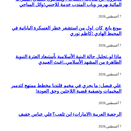
المائية بهرمز وباب المندب خدمة للاجنبي!وائل المياحي
7 أغسطس,2026
بيونغ يانغ كان اول من استشعر خطر العسكرة اليابانية في
المحيط الهادي !كاظم نوري
7 أغسطس,2026
ماذا لو..تحليل حالة البنية الأسلامية بأستبعاد العترة النبوية
الطاهرة من المشهد الأسلامي..!غيث العبيدي
7 أغسطس,2026
علي فيصل: ما يجري في مخيم قلنديا مخطط ممنهج لتدمير
المخيمات وتصفية قضية اللاجئين وحق العودة!
7 أغسطس,2026
الرجعية العربية (الامارات) اين تلعب؟علي عباس خفيف
7 أغسطس,2026