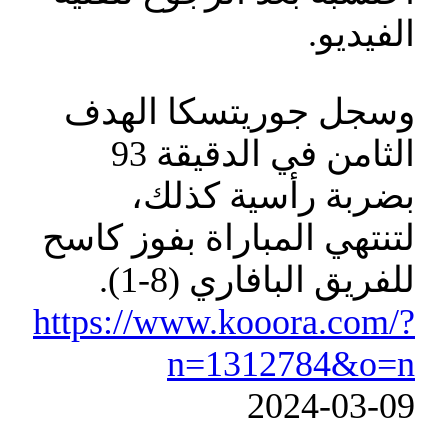
الفيديو.
وسجل جوريتسكا الهدف
الثامن في الدقيقة 93
بضربة رأسية كذلك،
لتنتهي المباراة بفوز كاسح
للفريق البافاري (8-1).
https://www.kooora.com/?
n=1312784&o=n
‎2024-‎03-‎09