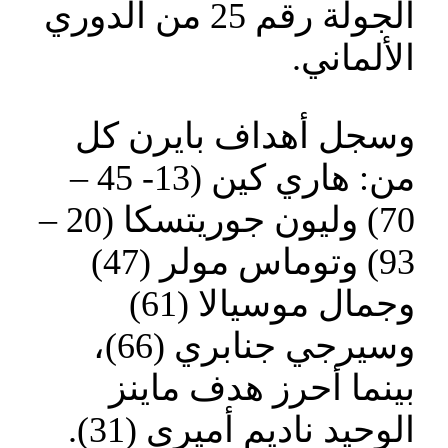
الجولة رقم 25 من الدوري
الألماني.
وسجل أهداف بايرن كل
من: هاري كين (13- 45 –
70) وليون جوريتسكا (20 –
93) وتوماس مولر (47)
وجمال موسيالا (61)
وسيرجي جنابري (66)،
بينما أحرز هدف ماينز
الوحيد ناديم أميري (31).