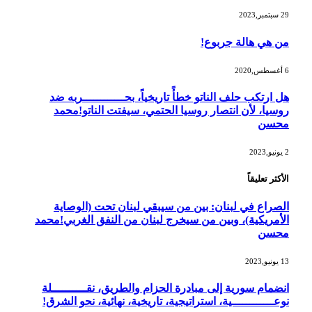
29 سبتمبر,2023
من هي هالة جربوع!
6 أغسطس,2020
هل ارتكب حلف الناتو خطأً تاريخياً، بحــــــــــــربه ضد
روسيا، لأن انتصار روسيا الحتمي، سيفتت الناتو!محمد
محسن
2 يونيو,2023
الأكثر تعليقاً
الصراع في لبنان: بين من سيبقي لبنان تحت (الوصاية
الأمريكية)، وبين من سيخرج لبنان من النفق الغربي!محمد
محسن
13 يونيو,2023
انضمام سورية إلى مبادرة الحزام والطريق، نقــــــــــلة
نوعــــــــــــية، استراتيجية، تاريخية، نهائية، نحو الشرق!