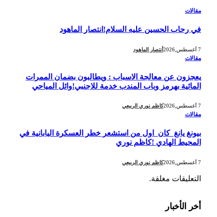
مقالات
في رحاب الحسين عليه السلام!انتصار الماهود
7 أغسطس,2026
أنتصار الماهود
مقالات
يعجزون عن معالجة الاسباب : ويطالبون بضمان الممرات
المائية بهرمز وباب المندب خدمة للاجنبي!وائل المياحي
7 أغسطس,2026
كاظم نوري الربيعي
مقالات
بيونغ يانغ كان اول من استشعر خطر العسكرة اليابانية في
المحيط الهادي !كاظم نوري
7 أغسطس,2026
كاظم نوري الربيعي
التعليقات مغلقة.
أخر الأخبار