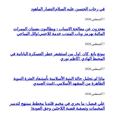
في رحاب الحسين عليه السلام!انتصار الماهود
7 أغسطس,2026
يعجزون عن معالجة الاسباب : ويطالبون بضمان الممرات
المائية بهرمز وباب المندب خدمة للاجنبي!وائل المياحي
7 أغسطس,2026
بيونغ يانغ كان اول من استشعر خطر العسكرة اليابانية في
المحيط الهادي !كاظم نوري
7 أغسطس,2026
ماذا لو..تحليل حالة البنية الأسلامية بأستبعاد العترة النبوية
الطاهرة من المشهد الأسلامي..!غيث العبيدي
7 أغسطس,2026
علي فيصل: ما يجري في مخيم قلنديا مخطط ممنهج لتدمير
المخيمات وتصفية قضية اللاجئين وحق العودة!