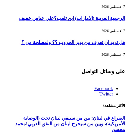
7 أغسطس,2026
الرجعية العربية (الامارات) اين تلعب؟علي عباس خفيف
7 أغسطس,2026
هل تريد ان تعرف من يدير الحروب ؟؟ ولمصلحة من ؟
7 أغسطس,2026
على وسائل التواصل
Facebook
Twitter
الأكثر مشاهدة
الصراع في لبنان: بين من سيبقي لبنان تحت (الوصاية
الأمريكية)، وبين من سيخرج لبنان من النفق الغربي!محمد
محسن