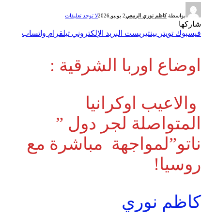
بواسطة
كاظم نوري الربيعي
2 يونيو,2026
لا توجد تعليقات
شاركها
فيسبوك
تويتر
بينتيريست
البريد الإلكتروني
تيلقرام
واتساب
اوضاع اوربا الشرقية :
والاعيب اوكرانيا
المتواصلة لجر دول ”
ناتو”لمواجهة مباشرة مع
روسيا!
كاظم نوري