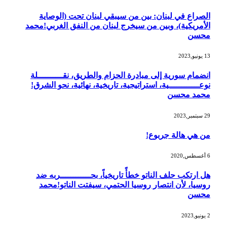
الصراع في لبنان: بين من سيبقي لبنان تحت (الوصاية
الأمريكية)، وبين من سيخرج لبنان من النفق الغربي!محمد
محسن
13 يونيو,2023
انضمام سورية إلى مبادرة الحزام والطريق، نقــــــــــلة
نوعــــــــــــية، استراتيجية، تاريخية، نهائية، نحو الشرق!
محمد محسن
29 سبتمبر,2023
من هي هالة جربوع!
6 أغسطس,2020
هل ارتكب حلف الناتو خطأً تاريخياً، بحــــــــــــربه ضد
روسيا، لأن انتصار روسيا الحتمي، سيفتت الناتو!محمد
محسن
2 يونيو,2023