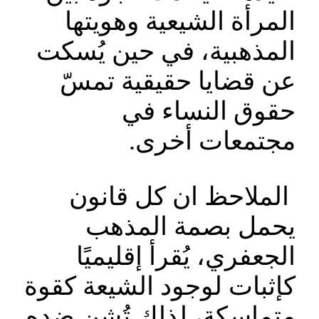
المرأة الشيعية وهويتها
المذهبية، في حين يُسكت
عن قضايا حقيقية تمسّ
حقوق النساء في
مجتمعات أخرى.
الملاحظ ان كل قانون
يحمل بصمة المذهب
الجعفري، يُقرأ إقليميًا
كإثبات لوجود الشيعة كقوة
متماسكة، لذلك تُشن ضده