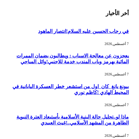
أخر الأخبار
في رحاب الحسين عليه السلام!انتصار الماهود
7 أغسطس,2026
يعجزون عن معالجة الاسباب : ويطالبون بضمان الممرات
المائية بهرمز وباب المندب خدمة للاجنبي!وائل المياحي
7 أغسطس,2026
بيونغ يانغ كان اول من استشعر خطر العسكرة اليابانية في
المحيط الهادي !كاظم نوري
7 أغسطس,2026
ماذا لو..تحليل حالة البنية الأسلامية بأستبعاد العترة النبوية
الطاهرة من المشهد الأسلامي..!غيث العبيدي
7 أغسطس,2026