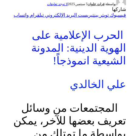
بواسطة
فرات علوان
5 سبتمبر,2025
لا توجد تعليقات
شاركها
فيسبوك
تويتر
بينتيريست
البريد الإلكتروني
تيلقرام
واتساب
الحرب الإعلامية على
الهوية الدينية: المدونة
الشيعية انموذجاً!
علي الخالدي
المجتمعات من وسائل
تعريف بعضها للآخر، يمكن
بواسطة ما تمتلك من