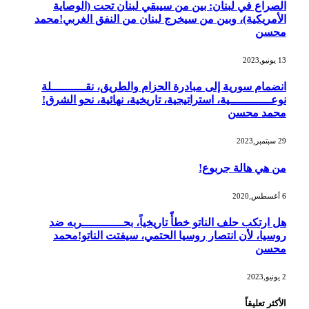
الصراع في لبنان: بين من سيبقي لبنان تحت (الوصاية
الأمريكية)، وبين من سيخرج لبنان من النفق الغربي!محمد
محسن
13 يونيو,2023
انضمام سورية إلى مبادرة الحزام والطريق، نقــــــــــلة
نوعــــــــــــية، استراتيجية، تاريخية، نهائية، نحو الشرق!
محمد محسن
29 سبتمبر,2023
من هي هالة جربوع!
6 أغسطس,2020
هل ارتكب حلف الناتو خطأً تاريخياً، بحــــــــــــربه ضد
روسيا، لأن انتصار روسيا الحتمي، سيفتت الناتو!محمد
محسن
2 يونيو,2023
الأكثر تعليقاً