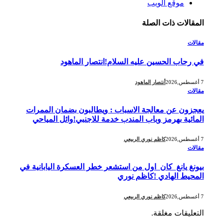
موقع الويب
المقالات
ذات الصلة
مقالات
في رحاب الحسين عليه السلام!انتصار الماهود
7 أغسطس,2026
أنتصار الماهود
مقالات
يعجزون عن معالجة الاسباب : ويطالبون بضمان الممرات
المائية بهرمز وباب المندب خدمة للاجنبي!وائل المياحي
7 أغسطس,2026
كاظم نوري الربيعي
مقالات
بيونغ يانغ كان اول من استشعر خطر العسكرة اليابانية في
المحيط الهادي !كاظم نوري
7 أغسطس,2026
كاظم نوري الربيعي
التعليقات مغلقة.