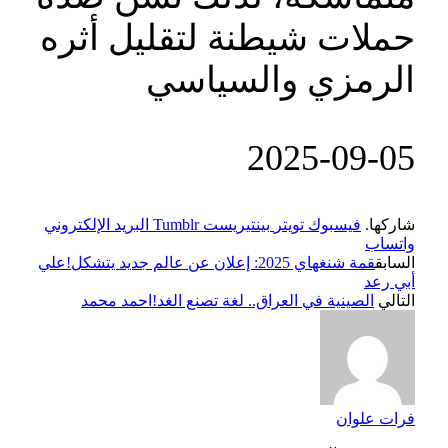
حملات شيطنة لتقليل أثره
الرمزي والسياسي
‎2025-‎09-‎05
شاركها.
فيسبوك
تويتر
بينتيريست
Tumblr
البريد الإلكتروني
واتساب
السابق
قمة شنغهاي 2025: إعلان عن عالم جديد يتشكل!علي
أبي رعد
التالي
الصينية في العراق.. لغة تصنع الغد!احمد محمد
فرات علوان