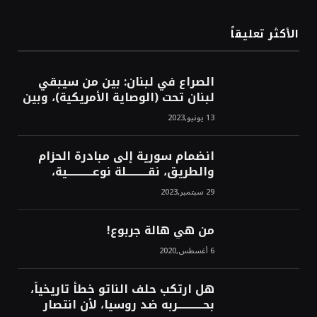
الأكثر تعليقاً
الصراع في لبنان: بين من سيبقي
لبنان تحت (الوصاية الأمريكية)، وبين
من سيخرج لبنان من النفق الغربي!
13 يونيو,2023
محمد محسن
انضمام سورية إلى مبادرة الحزام
والطريق، نقــــــــــلة نوعــــــــــــية،
استراتيجية، تاريخية، نهائية، نحو
29 سبتمبر,2023
الشرق!محمد محسن
من هي هالة جربوع!
6 أغسطس,2020
هل ارتكب حلف الناتو خطأً تاريخياً،
بحــــــــــــربه ضد روسيا، لأن انتصار