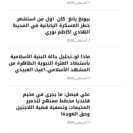
7 أغسطس,2026
بيونغ يانغ كان اول من استشعر
خطر العسكرة اليابانية في المحيط
الهادي !كاظم نوري
7 أغسطس,2026
ماذا لو..تحليل حالة البنية الأسلامية
بأستبعاد العترة النبوية الطاهرة من
المشهد الأسلامي..!غيث العبيدي
7 أغسطس,2026
علي فيصل: ما يجري في مخيم
قلنديا مخطط ممنهج لتدمير
المخيمات وتصفية قضية اللاجئين
وحق العودة!
7 أغسطس,2026