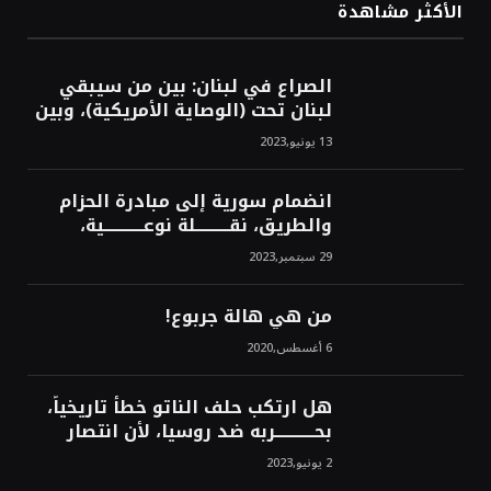
الأكثر مشاهدة
الصراع في لبنان: بين من سيبقي
لبنان تحت (الوصاية الأمريكية)، وبين
من سيخرج لبنان من النفق الغربي!
13 يونيو,2023
محمد محسن
انضمام سورية إلى مبادرة الحزام
والطريق، نقــــــــــلة نوعــــــــــــية،
استراتيجية، تاريخية، نهائية، نحو
29 سبتمبر,2023
الشرق!محمد محسن
من هي هالة جربوع!
6 أغسطس,2020
هل ارتكب حلف الناتو خطأً تاريخياً،
بحــــــــــــربه ضد روسيا، لأن انتصار
روسيا الحتمي، سيفتت الناتو!محمد
2 يونيو,2023
محسن