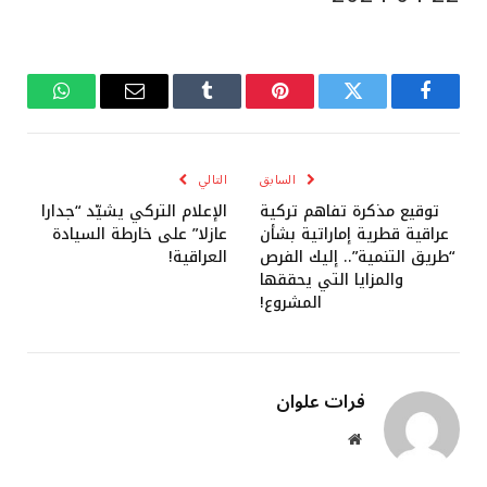
فيسبوك
تويتر
بينتيريست
Tumblr
البريد
واتساب
الإلكتروني
السابق
التالي
توقيع مذكرة تفاهم تركية
الإعلام التركي يشيّد “جدارا
عراقية قطرية إماراتية بشأن
عازلا” على خارطة السيادة
“طريق التنمية”.. إليك الفرص
العراقية!
والمزايا التي يحققها
المشروع!
فرات علوان
موقع
الويب