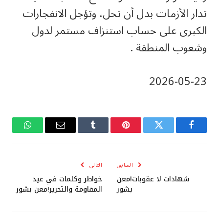
تدار الأزمات بدل أن تحل، وتؤجل الانفجارات
الكبرى على حساب استنزاف مستمر لدول
وشعوب المنطقة .
‎2026-‎05-‎23
فيسبوك
تويتر
بينتيريست
Tumblr
البريد
واتساب
الإلكتروني
السابق
التالي
شهادات لا عقوبات!معن
خواطر وكلمات في عيد
بشور
المقاومة والتحرير!معن بشور