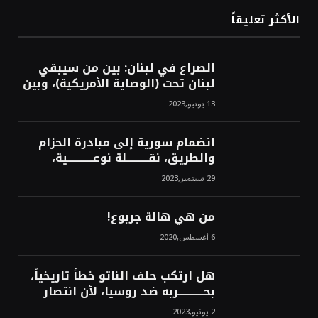
الأكثر تعليقاً
الصراع في لبنان: بين من سيبقي
لبنان تحت (الوصاية الأمريكية)، وبين
من سيخرج لبنان من النفق الغربي!
13 يونيو,2023
محمد محسن
انضمام سورية إلى مبادرة الحزام
والطريق، نقــــــــــلة نوعــــــــــــية،
استراتيجية، تاريخية، نهائية، نحو
29 سبتمبر,2023
الشرق!محمد محسن
من هي هالة جربوع!
6 أغسطس,2020
هل ارتكب حلف الناتو خطأً تاريخياً،
بحــــــــــــربه ضد روسيا، لأن انتصار
روسيا الحتمي، سيفتت الناتو!محمد
2 يونيو,2023