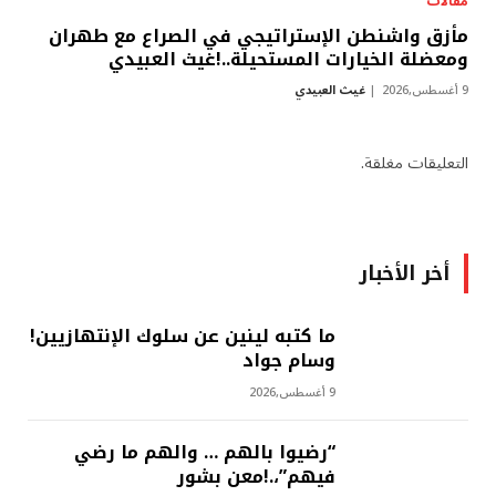
مقالات
مأزق واشنطن الإستراتيجي في الصراع مع طهران
ومعضلة الخيارات المستحيلة..!غيث العبيدي
9 أغسطس,2026
غيث العبيدي
التعليقات مغلقة.
أخر الأخبار
ما كتبه لينين عن سلوك الإنتهازيين!
وسام جواد
9 أغسطس,2026
“رضيوا بالهم … والهم ما رضي
فيهم”،.!معن بشور