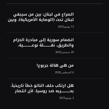
الصراع في لبنان: بين من سيبقي
لبنان تحت (الوصاية الأمريكية)، وبين
من سيخرج لبنان من النفق الغربي!
13 يونيو,2023
محمد محسن
انضمام سورية إلى مبادرة الحزام
والطريق، نقــــــــــلة نوعــــــــــــية،
استراتيجية، تاريخية، نهائية، نحو
29 سبتمبر,2023
الشرق!محمد محسن
من هي هالة جربوع!
6 أغسطس,2020
هل ارتكب حلف الناتو خطأً تاريخياً،
بحــــــــــــربه ضد روسيا، لأن انتصار
روسيا الحتمي، سيفتت الناتو!محمد
2 يونيو,2023
محسن