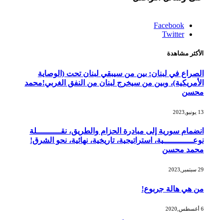
Facebook
Twitter
الأكثر مشاهدة
الصراع في لبنان: بين من سيبقي لبنان تحت (الوصاية
الأمريكية)، وبين من سيخرج لبنان من النفق الغربي!محمد
محسن
13 يونيو,2023
انضمام سورية إلى مبادرة الحزام والطريق، نقــــــــــلة
نوعــــــــــــية، استراتيجية، تاريخية، نهائية، نحو الشرق!
محمد محسن
29 سبتمبر,2023
من هي هالة جربوع!
6 أغسطس,2020