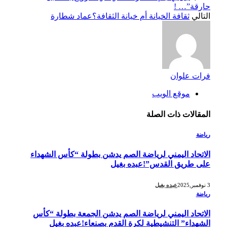
حارقة”… !
التالي
ثقافة الخيانة أم خيانة الثقافة؟عماد شطارة
فرات علوان
موقع الويب
المقالات
ذات الصلة
رياضة
الاتحاد اليمني لرياضة الصم يدشن بطولة “كأس الشهداء
على طريق القدس”!عبده بغيل
3 نوفمبر,2025
عبده بغيل
رياضة
الاتحاد اليمني لرياضة الصم يدشن الجمعة بطولة “كأس
الشهداء” التنشيطية لكرة القدم بصنعاء!عبده بغيل