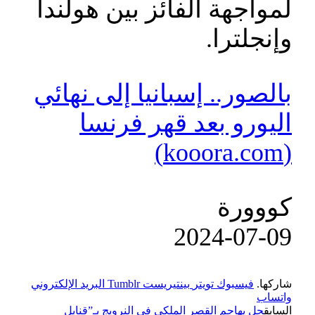
لمواجهة الفائز بين هولندا
وإنجلترا.
بالصور.. إسبانيا إلى نهائي
اليورو بعد قهر فرنسا
(kooora.com)
كووورة
‎2024-‎07-‎09
شاركها.
فيسبوك
تويتر
بينتيريست
Tumblr
البريد الإلكتروني
واتساب
السابق
جل يهاجم القصر الملكي في النرويج بـ”قنابل