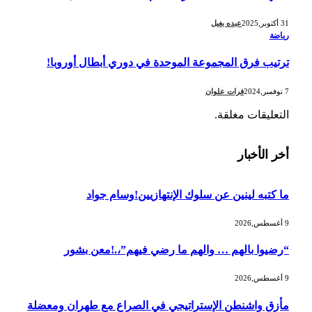
31 أكتوبر,2025
عبده بغيل
رياضة
ترتيب فرق المجموعة الموحدة في دوري أبطال أوروبا!
7 نوفمبر,2024
فرات علوان
التعليقات مغلقة.
أخر الأخبار
ما كتبه لينين عن سلوك الإنتهازيين!وسام جواد
9 أغسطس,2026
“رضيوا بالهم … والهم ما رضي فيهم”،.!معن بشور
9 أغسطس,2026
مأزق واشنطن الإستراتيجي في الصراع مع طهران ومعضلة