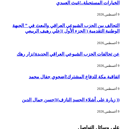
الخيارات المستحيلة..!غيث العبيدي
9 أغسطس,2026
التحالف بين الحزب الشيوعي العراقي والبعث في ” الجبهة
الوطنية التقدمية ( الجزء الأول )!علي رهيف الربيعي
9 أغسطس,2026
عن تحالفات الحزب الشيوعي العراقي الجديدة!نزار رهك
9 أغسطس,2026
اتفاقية مكة للدفاع المشترك!اضحوي جفال محمد
9 أغسطس,2026
(( زيارة على أشلاء الجسدِ النازف))!حسن جمال الدين
9 أغسطس,2026
على وسائل التواصل