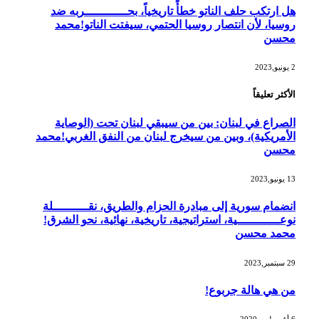
هل ارتكب حلف الناتو خطأً تاريخياً، بحــــــــــــربه ضد
روسيا، لأن انتصار روسيا الحتمي، سيفتت الناتو!محمد
محسن
2 يونيو,2023
الأكثر تعليقاً
الصراع في لبنان: بين من سيبقي لبنان تحت (الوصاية
الأمريكية)، وبين من سيخرج لبنان من النفق الغربي!محمد
محسن
13 يونيو,2023
انضمام سورية إلى مبادرة الحزام والطريق، نقــــــــــلة
نوعــــــــــــية، استراتيجية، تاريخية، نهائية، نحو الشرق!
محمد محسن
29 سبتمبر,2023
من هي هالة جربوع!