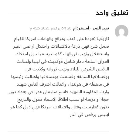
تعليق واحد
نمير النمر - امستردام
on
28 نوفمبر,2025 4:25 م
تاريخيا تعودنا على كذب وذرائع واتهامات امريكا للقيام
بعمل شئ فهي بارعة بالاغتيالات واحتلال اراضي الغير
واسنتغلال ونهب ثرواتها ، كذبت رسميا حول امتلاك
العراق اسلحة دمار شامل ةوكذبت في ليبيا واغتالت
الرئيس الشرعي للبلاد ونهب ثرواته وكذبت في
يوغسلافيا السابقة وقسمت يوغسلافيا واغتالت رئيسها
في معتقله في هولندا ، واغتالت اشرف الناس شهيد
وارث المقاومة الشهيد قاسم سليمان غدرا في بغداد دون
حجة او ذريعة او سبب اطلاقا الاسماء تطول والتاريخ
يدون غطرست وقتل واغتيالات امريكا فهي دول كما هو
ابليس يرقص في النار