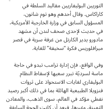
الثوريين البوليفاريين مقاليد السلطة في
كاراكاس. وقال أحدهم وهو توم شانون،
المسؤول السابق في وزارة الخارجية الأمريكية،
في حديث لإحدى صحف لندن أن مشهد
مادورو يدير الكارتل من غرفة سرية في قصر
ميرافلوريس فكرة “سخيفة” للغاية.
وفي الواقع، فإن إدارة ترامب تبدو في حاجة
ماسة لسرديّة تبرر سعيها لإسقاط النظام
البوليفاري لغايات الاستحواذ على ثروات
فنزويلا الطبيعية الهائلة بما في ذلك أكبر رصيد
نفطي مؤكد في العالم، سوى الذهب، والمعادن
الثمينة، وغيرها. فبعد أن كانت الحجة السابقة