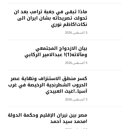
ماذا تبقى في جعبة ترامب بعد ان
تحولت تصريحاته بشان ايران الى
نكات!كاظم نوري
5 أغسطس,2026
بيان الازدواج المجتمعي
ومآلاته(1)! عبدالامير الركابي
5 أغسطس,2026
كسر منطق الاستنزاف ونهاية عصر
الحروب الشطرنجية الرخيصة في غرب
آسيا..!غيث العبيدي
5 أغسطس,2026
مصر بين نيران الإقليم وحكمة الدولة
!محمد سيد أحمد