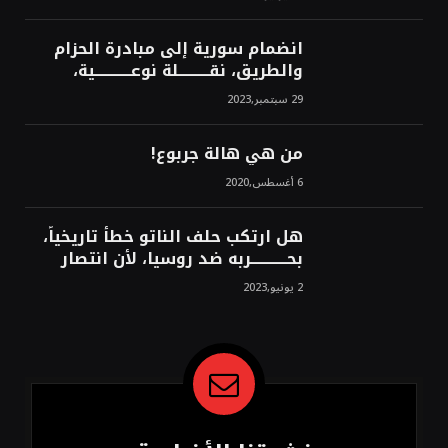
محمد محسن
انضمام سورية إلى مبادرة الحزام
والطريق، نقــــــــــلة نوعــــــــــــية،
استراتيجية، تاريخية، نهائية، نحو
29 سبتمبر,2023
الشرق!محمد محسن
من هي هالة جربوع!
6 أغسطس,2020
هل ارتكب حلف الناتو خطأً تاريخياً،
بحــــــــــــربه ضد روسيا، لأن انتصار
روسيا الحتمي، سيفتت الناتو!محمد
2 يونيو,2023
محسن