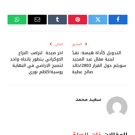
فيسبوك
تويتر
بينتيريست
Tumblr
البريد
واتساب
الإلكتروني
السابق
التالي
التدويل كأداة هيمنة: نقدٌ
اخر صيحة لترامب :النزاع
لبنية مقال عبد المجيد
الاوكراني يتطور باتجاه واحد
سويلم حول القرار 2803!خالد
لتصبح الاراضي في النهاية
صالح عطية
روسية!كاظم نوري
سعيد محمد