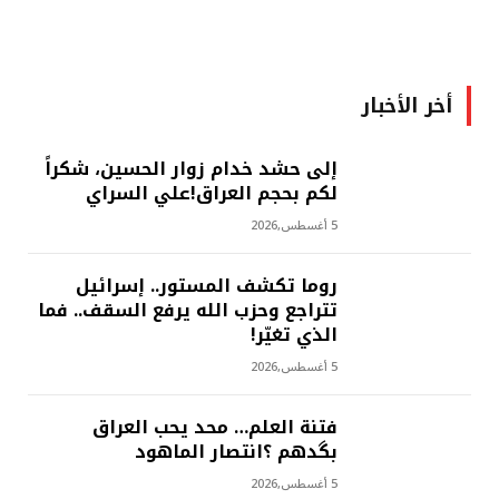
أخر الأخبار
إلى حشد خدام زوار الحسين، شكراً
لكم بحجم العراق!علي السراي
5 أغسطس,2026
روما تكشف المستور.. إسرائيل
تتراجع وحزب الله يرفع السقف.. فما
الذي تغيّر!
5 أغسطس,2026
فتنة العلم… محد يحب العراق
بگدهم ؟انتصار الماهود
5 أغسطس,2026