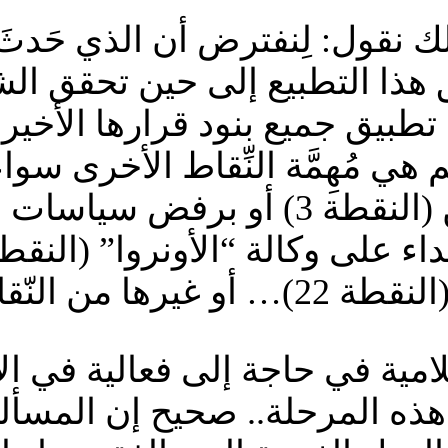
ذلك نقول: لِنفترض أن الذي حَدثَ
عليق هذا التطبيع إلى حين تحقق 
 تطبيق جميع بنود قرارها الأخير
قطة 23 منه؟ وكم هي مُهِمَّة النِّقاط الأخ
الصهيوني أو بتأكيد حق اللاجئين (النق
 الهامة الأخرى…
لامية في حاجة إلى فعالية في الأ
 هذه المرحلة.. صحيح إن المسألة