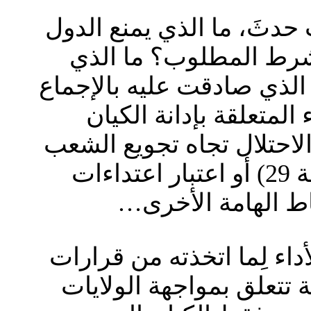
 حدثَ، ما الذي يمنع الدول
الشرط المطلوب؟ ما الذي
 الذي صادقت عليه بالإجماع
رى سواء المتعلقة بإدانة الكيان
طة 3) أو برفض سياسات الاحتلال تجاه تجويع الشعب
الفلسطيني (النقطة11) أو الاعتداء على وكالة “الأونروا” (النقطة 29) أو اعتبار اعتداءات
داء لِما اتخذته من قرارات
 تتعلق بمواجهة الولايات