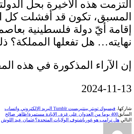
التزمت هذه الأخيرة بحل الدولت
المسبق، تكون قد أفشلت كل الم
إقامة أيّ دولة فلسطينية بعاصم
نهايته… هل تفعلها المملكة؟ ذلك
إن الآراء المذكورة في هذه المق
‎2024-‎11-‎13
شاركها.
فيسبوك
تويتر
بينتيريست
Tumblr
البريد الإلكتروني
واتساب
السابق
400 يوما من العدوان على غزة.. الإبادة مستمرة!ظاهر صالح
التالي
هل ترامب هو غورباشتوف الولايات المتحدة؟عثمان عبد اللوش