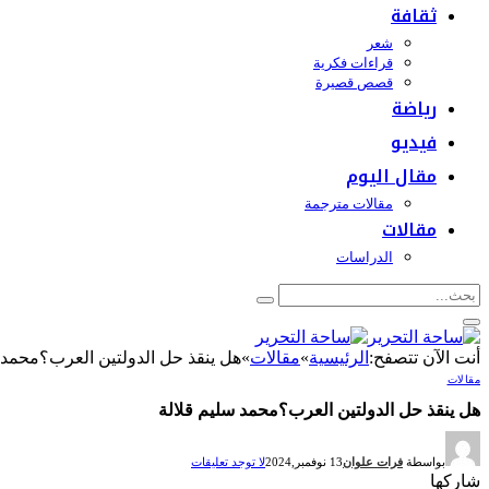
ثقافة
شعر
قراءات فكرية
قصص قصيرة
رياضة
فيديو
مقال اليوم
مقالات مترجمة
مقالات
الدراسات
أنت الآن تتصفح:
الرئيسية
»
مقالات
»
هل ينقذ حل الدولتين العرب؟محمد 
مقالات
هل ينقذ حل الدولتين العرب؟محمد سليم قلالة
بواسطة
فرات علوان
13 نوفمبر,2024
لا توجد تعليقات
شاركها