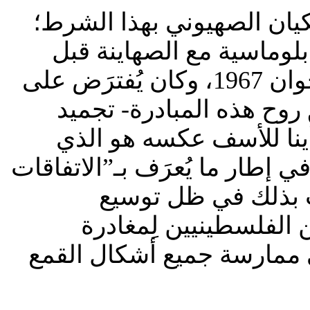
كيان الصهيوني بهذا الشرط؛
بلوماسية مع الصهاينة قبل
إقامة الدولة الفلسطينية المستقلة على الأرض المحتلة في 5 جوان 1967، وكان يُفترَض على
 روح هذه المبادرة- تجميد
أينا للأسف عكسه هو الذي
إطار ما يُعرَف بـ”الاتفاقات
مت بذلك في ظل توسيع
الفلسطينيين لِمغادرة
 ممارسة جميع أشكال القمع