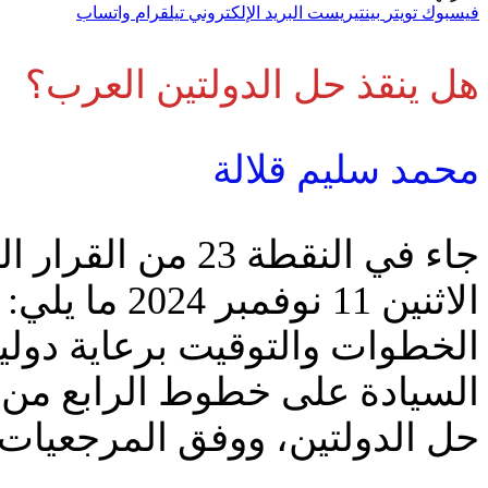
فيسبوك
تويتر
بينتيريست
البريد الإلكتروني
تيلقرام
واتساب
هل ينقذ حل الدولتين العرب؟
محمد سليم قلالة
جاء في النقطة 23
الاثنين 11 
الخطوات والتوقيت برعاية دولية
حل الدولتين، ووفق المرجعيات المع