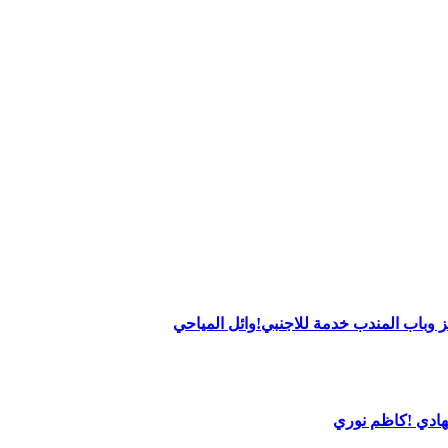
 وباب المندب خدمة للاجنبي!وائل المياحي
لهادي !كاظم نوري