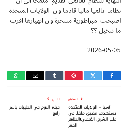
النهاية للنظام العالمي القديم ملمحا الى ان
نظاما عالميا ماليا قادما وان الولايات المتحدة
اصبحت امبراطورية منتحرة وان انهيارها اقرب
ما نتخيل ؟؟
‎2026-‎05-‎05
فيسبوك
تويتر
بينتيريست
Tumblr
البريد
واتساب
الإلكتروني
السابق
التالي
آسيا – الولايات المتحدة
فيلم النوم في الطيبات!ياسر
تستهدف مضيق مَلَقَا، في
رافع
قلب الشرق الأقصى!الطاهر
المعز