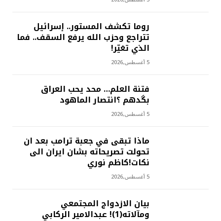
روما تكشف المستور.. إسرائيل
تتراجع وحزب الله يرفع السقف.. فما
الذي تغيّر!
5 أغسطس,2026
فتنة العلم… محد يحب العراق
بگدهم ؟انتصار الماهود
5 أغسطس,2026
ماذا تبقى في جعبة ترامب بعد ان
تحولت تصريحاته بشان ايران الى
نكات!كاظم نوري
5 أغسطس,2026
بيان الازدواج المجتمعي
ومآلاته(1)! عبدالامير الركابي