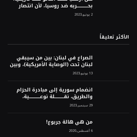
بحــــــــــــربه ضد روسيا، لأن انتصار
روسيا الحتمي، سيفتت الناتو!محمد
2 يونيو,2023
محسن
الأكثر تعليقاً
الصراع في لبنان: بين من سيبقي
لبنان تحت (الوصاية الأمريكية)، وبين
من سيخرج لبنان من النفق الغربي!
13 يونيو,2023
محمد محسن
انضمام سورية إلى مبادرة الحزام
والطريق، نقــــــــــلة نوعــــــــــــية،
استراتيجية، تاريخية، نهائية، نحو
29 سبتمبر,2023
الشرق!محمد محسن
من هي هالة جربوع!
6 أغسطس,2020