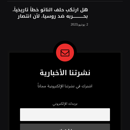
هل ارتكب حلف الناتو خطأً تاريخياً،
بحــــــــــــربه ضد روسيا، لأن انتصار
روسيا الحتمي، سيفتت الناتو!محمد
2 يونيو,2023
محسن
نشرتنا الأخبارية
اشترك في نشرتنا الإلكترونية مجاناً
بريدك الإلكتروني