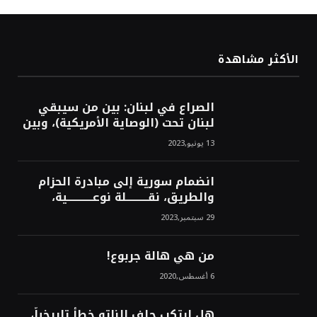
الأكثر مشاهدة
الصراع في لبنان: بين من سيبقي
لبنان تحت (الوصاية الأمريكية)، وبين
من سيخرج لبنان من النفق الغربي!
13 يونيو,2023
محمد محسن
انضمام سورية إلى مبادرة الحزام
والطريق، نقــــــــــلة نوعــــــــــــية،
استراتيجية، تاريخية، نهائية، نحو
29 سبتمبر,2023
الشرق!محمد محسن
من هي هالة جربوع!
6 أغسطس,2020
هل ارتكب حلف الناتو خطأً تاريخياً،