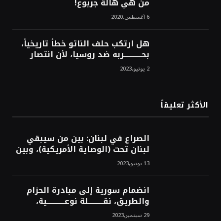
من هي هالة جربوع!
6 أغسطس,2020
هل ارتكب حلف الناتو خطأً تاريخياً،
بحــــــــــــربه ضد روسيا، لأن انتصار
روسيا الحتمي، سيفتت الناتو!محمد
2 يونيو,2023
محسن
الأكثر تعليقاً
الصراع في لبنان: بين من سيبقي
لبنان تحت (الوصاية الأمريكية)، وبين
من سيخرج لبنان من النفق الغربي!
13 يونيو,2023
محمد محسن
انضمام سورية إلى مبادرة الحزام
والطريق، نقــــــــــلة نوعــــــــــــية،
استراتيجية، تاريخية، نهائية، نحو
29 سبتمبر,2023