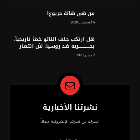
الشرق!محمد محسن
من هي هالة جربوع!
6 أغسطس,2020
هل ارتكب حلف الناتو خطأً تاريخياً،
بحــــــــــــربه ضد روسيا، لأن انتصار
روسيا الحتمي، سيفتت الناتو!محمد
2 يونيو,2023
محسن
نشرتنا الأخبارية
اشترك في نشرتنا الإلكترونية مجاناً