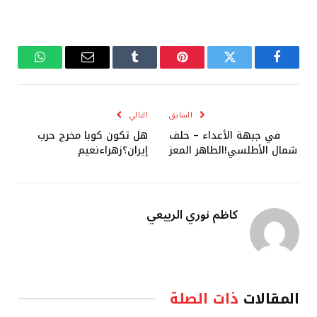
فيسبوك
تويتر
بينتيريست
Tumblr
البريد
واتساب
الإلكتروني
السابق
التالي
في جبهة الأعداء – حلف
هل تكون كوبا مخرج حرب
شمال الأطلسي!الطاهر المعز
إيران؟زهراءنعيم
كاظم نوري الربيعي
المقالات
ذات الصلة