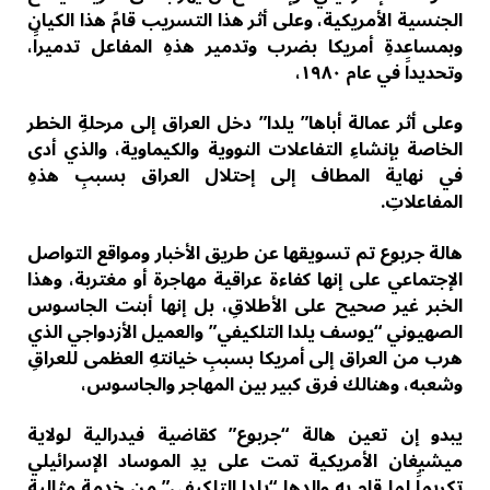
الجنسية الأمريكية، وعلى أثر هذا التسريب قامً هذا الكيان
وبمساعدةِ أمريكا بضرب وتدمير هذهِ المفاعل تدميراََ،
وتحديداََ في عام ١٩٨٠،
وعلى أثر عمالة أباها” يلدا” دخل العراق إلى مرحلةِ الخطر
الخاصة بإنشاءِ التفاعلات النووية والكيماوية، والذي أدى
في نهاية المطاف إلى إحتلال العراق بسببِ هذهِ
المفاعلاتِ.
هالة جربوع تم تسويقها عن طريق الأخبار ومواقع التواصل
الإجتماعي على إنها كفاءة عراقية مهاجرة أو مغتربة، وهذا
الخبر غير صحيح على الأطلاقِ، بل إنها أبنت الجاسوس
الصهيوني “يوسف يلدا التلكيفي” والعميل الأزدواجي الذي
هرب من العراق إلى أمريكا بسببِ خيانتهِ العظمى للعراقِ
وشعبه، وهنالك فرق كبير بين المهاجر والجاسوس،
يبدو إن تعين هالة “جربوع” كقاضية فيدرالية لولاية
ميشيغان الأمريكية تمت على يدِ الموساد الإسرائيلي
تكريماََ لما قام بهِ والدها “يلدا التلكيفي” من خدمةِِ مثالية