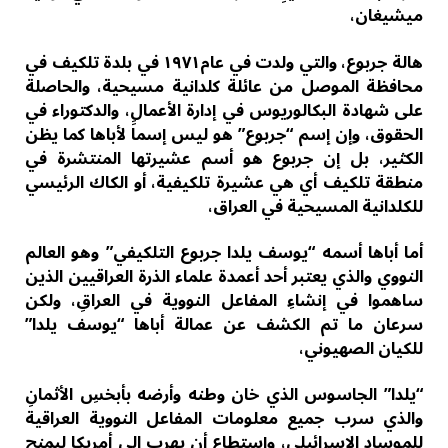
ميشيغان،
هالة جربوع، والتي ولدت في عام١٩٧١ في بلدة تلكيف في
محافظة الموصل من عائلة كلدانية مسيحية، والحاصلة
على شهادة البكالوريوس في إدارة الأعمال، والدكتوراء في
الحقوق، وإن إسم “جربوع” هو ليس إسماََ لأباها كما يظن
الكثير، بل إن جربوع هو أسم عشيرتها المنتشرة في
منطقة تلكيف أي هي عشيرة تلكيفية، أو الكاك الرئيسي
للكلدانية المسيحية في العراق،
أما أباها أسمه “يوسف يلدا جربوع التلكيفي” وهو العالم
النووي والذي يعتبر أحد أعمدة علماء الذرة العراقيين الذين
ساهموا في إنشاءِ المفاعل النووية في العراقِ، ولكن
سرعان ما تم الكشف عن عمالة أباها “يوسف يلدا”
للكيان الصهيوني،
“يلدا” الجاسوس الذي خان وطنه وأرضه بأبخسِ الأثمانِ
والذي سرب جميع معلومات المفاعل النووية العراقية
للموساد الإسرائيلي، وإستطاع أن يهرب الى أمريكا ليمنح