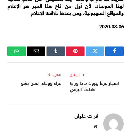
لهذا الموساد، لأن أول من ذاع هذا الخبر هو الإعلام
والمواقع الصهيونية، ومن بعدها تلاقفه الإعلام
2020-08-06
فيسبوك
تويتر
بينتيريست
Tumblr
البريد
واتساب
الإلكتروني
السابق
التالي
انفجار مرفأ بيروت ماذا وراء!
عزاء ووفاء..!معن بشو
فاطمة البرقي
فرات علوان
موقع