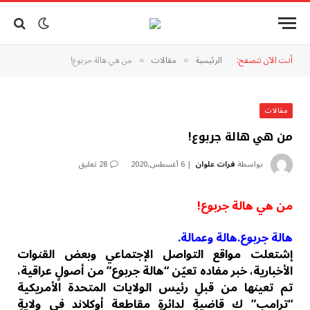
أنت الآن تتصفح:
الرئيسية
مقالات
من هي هالة جربوع!
»
»
مقالات
من هي هالة جربوع!
بواسطة
فرات علوان
6 أغسطس,2020
28 تعليق
من هي هالة جربوع!
هالة جربوع.هالة وعمالة.
إشتعلت مواقع التواصل الإجتماعي وبعض القنوات
الأخبارية، خبر مفاده تعيّن “هالة جربوع” من أصولِِ عراقية،
تم تعينها من قبلِ رئيس الولايات المتحدة الأمريكية
“ترامب” ك قاضيةِِ لدائرةِ مقاطعة أوكلاند في ولايةِ