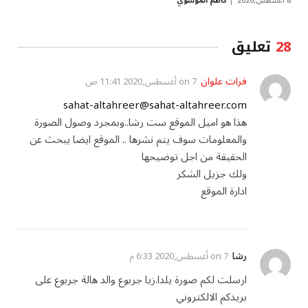
8 أغسطس,2026
كاظم الموسوي
28
تعليق
فرات علوان
on
7 أغسطس,2020 11:41 ص
sahat-altahreer@sahat-altahreer.com
هذا هو اميل الموقع ست رشا..وبمجرد وصول الصورة
والمعلومات سوف يتم نشرها .. الموقع ايضا يبحث عن
الحقيقة من اجل توضيحها
ولك جزيل الشكر
ادارة الموقع
رشا
on
7 أغسطس,2020 6:33 م
ارسلت لكم صورة يلدا.زيا جربوع والد هالة جربوع على
بريدكم الالكتروني