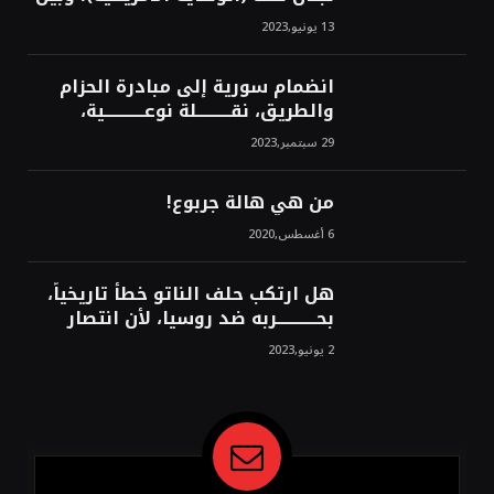
من سيخرج لبنان من النفق الغربي!
13 يونيو,2023
محمد محسن
انضمام سورية إلى مبادرة الحزام
والطريق، نقــــــــــلة نوعــــــــــــية،
استراتيجية، تاريخية، نهائية، نحو
29 سبتمبر,2023
الشرق!محمد محسن
من هي هالة جربوع!
6 أغسطس,2020
هل ارتكب حلف الناتو خطأً تاريخياً،
بحــــــــــــربه ضد روسيا، لأن انتصار
روسيا الحتمي، سيفتت الناتو!محمد
2 يونيو,2023
محسن