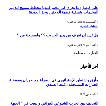
علي فيصل: ما يجري في مخيم قلنديا مخطط ممنهج لتدمير
المخيمات وتصفية قضية اللاجئين وحق العودة!
7 أغسطس,2026
فرات علوان
التحليل الاخباري
هل تريد ان تعرف من يدير الحروب ؟؟ ولمصلحة من ؟
7 أغسطس,2026
فرات علوان
التعليقات مغلقة.
أخر الأخبار
مأزق واشنطن الإستراتيجي في الصراع مع طهران ومعضلة
الخيارات المستحيلة..!غيث العبيدي
9 أغسطس,2026
التحالف بين الحزب الشيوعي العراقي والبعث في ” الجبهة