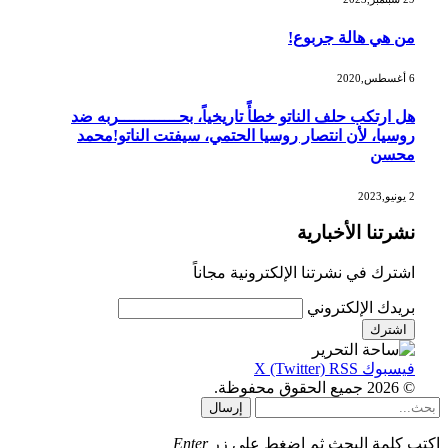
من هي هالة جربوع!
6 أغسطس,2020
هل ارتكب حلف الناتو خطأً تاريخياً، بحــــــــــــربه ضد
روسيا، لأن انتصار روسيا الحتمي، سيفتت الناتو!محمد
محسن
2 يونيو,2023
نشرتنا الأخبارية
اشترك في نشرتنا الإلكترونية مجاناً
بريدك الإلكتروني
فيسبوك
RSS
X (Twitter)
© 2026 جميع الحقوق محفوظة.
إرسال
اكتب كلمة البحث ثم اضغط على زر
Enter