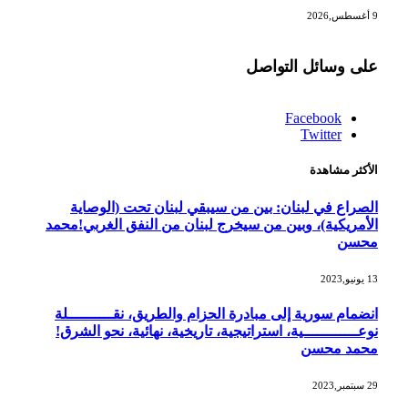
9 أغسطس,2026
على وسائل التواصل
Facebook
Twitter
الأكثر مشاهدة
الصراع في لبنان: بين من سيبقي لبنان تحت (الوصاية
الأمريكية)، وبين من سيخرج لبنان من النفق الغربي!محمد
محسن
13 يونيو,2023
انضمام سورية إلى مبادرة الحزام والطريق، نقــــــــــلة
نوعــــــــــــية، استراتيجية، تاريخية، نهائية، نحو الشرق!
محمد محسن
29 سبتمبر,2023