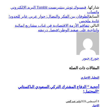
شاركها.
فيسبوك
تويتر
بينتيريست
Tumblr
البريد الإلكتروني
واتساب
السابق
الطوفان بين الفكر والنضال: حوار عربي عابر للحدود!
غانية ملحيس
التالي
تتفاقم الأزمة الاقتصادية في غياب مشاريع إنمائية
وإنتاجية على صعيد الوطن!فيصل درنيقه
جورج جبور
المقالات
ذات الصلة
التحليل الاخباري
أحجية ” الدفاع المشترك التركي السعودي الباكستاني
“المحتمل!
8 أغسطس,2026
وليد عبد الحي
الاخبار