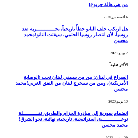
من هي هالة جربوع!
6 أغسطس,2020
هل ارتكب حلف الناتو خطأً تاريخياً، بحــــــــــــربه ضد
روسيا، لأن انتصار روسيا الحتمي، سيفتت الناتو!محمد
محسن
2 يونيو,2023
الأكثر تعليقاً
الصراع في لبنان: بين من سيبقي لبنان تحت (الوصاية
الأمريكية)، وبين من سيخرج لبنان من النفق الغربي!محمد
محسن
13 يونيو,2023
انضمام سورية إلى مبادرة الحزام والطريق، نقــــــــــلة
نوعــــــــــــية، استراتيجية، تاريخية، نهائية، نحو الشرق!
محمد محسن
29 سبتمبر,2023