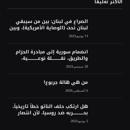
الأكثر تعليقاً
الصراع في لبنان: بين من سيبقي
لبنان تحت (الوصاية الأمريكية)، وبين
من سيخرج لبنان من النفق الغربي!
13 يونيو,2023
محمد محسن
انضمام سورية إلى مبادرة الحزام
والطريق، نقــــــــــلة نوعــــــــــــية،
استراتيجية، تاريخية، نهائية، نحو
29 سبتمبر,2023
الشرق!محمد محسن
من هي هالة جربوع!
6 أغسطس,2020
هل ارتكب حلف الناتو خطأً تاريخياً،
بحــــــــــــربه ضد روسيا، لأن انتصار
روسيا الحتمي، سيفتت الناتو!محمد
2 يونيو,2023
محسن