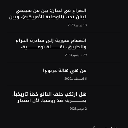
الصراع في لبنان: بين من سيبقي
لبنان تحت (الوصاية الأمريكية)، وبين
من سيخرج لبنان من النفق الغربي!
13 يونيو,2023
محمد محسن
انضمام سورية إلى مبادرة الحزام
والطريق، نقــــــــــلة نوعــــــــــــية،
استراتيجية، تاريخية، نهائية، نحو
29 سبتمبر,2023
الشرق!محمد محسن
من هي هالة جربوع!
6 أغسطس,2020
هل ارتكب حلف الناتو خطأً تاريخياً،
بحــــــــــــربه ضد روسيا، لأن انتصار
روسيا الحتمي، سيفتت الناتو!محمد
2 يونيو,2023
محسن