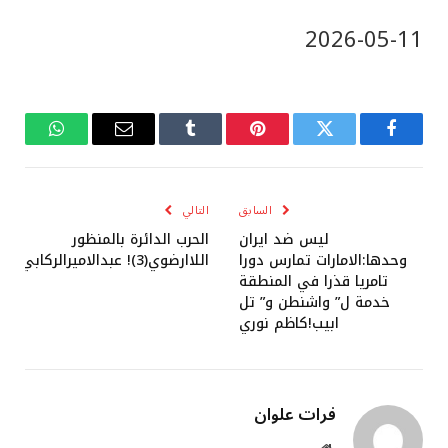
‎2026-‎05-‎11
فيسبوك
تويتر
بينتيريست
Tumblr
البريد
واتساب
الإلكتروني
السابق
التالي
ليس ضد ايران
الحرب الدائرة بالمنظور
وحدها:الامارات تمارس دورا
اللاارضوي(3)! عبدالاميرالركابي
تامريا قذرا في المنطقة
خدمة ل” واشنطن و” تل
ابيب!كاظم نوري
فرات علوان