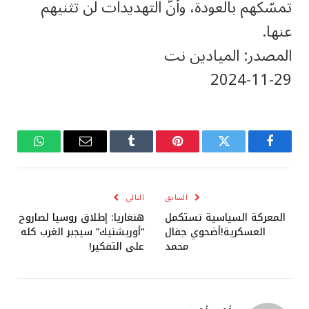
تمسّكهم بالعودة، وأنّ التهديدات لن تثنيهم
عنها.
المصدر: الميادين نت
‎2024-‎11-‎29
فيسبوك
تويتر
بينتيريست
Tumblr
البريد
واتساب
الإلكتروني
السابق
التالي
المعركة السياسية تستكمل
هنغاريا: إطلاق روسيا لصاروخ
العسكرية!أضحوي جفال
“أوريشنيك” سيجبر الغرب كله
محمد
على التفكير!