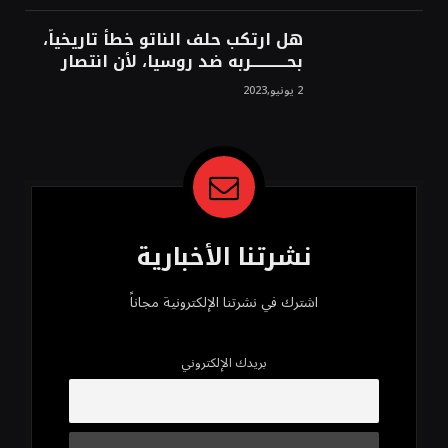
هل ارتكب حلف الناتو خطأً تاريخياً،
بحــــــــــــربه ضد روسيا، لأن انتصار
روسيا الحتمي، سيفتت الناتو!محمد
2 يونيو,2023
محسن
نشرتنا الأخبارية
اشترك في نشرتنا الإلكترونية مجاناً
بريدك الإلكتروني