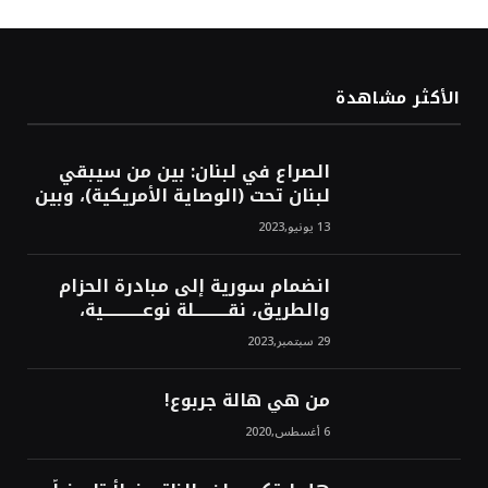
الأكثر مشاهدة
الصراع في لبنان: بين من سيبقي
لبنان تحت (الوصاية الأمريكية)، وبين
من سيخرج لبنان من النفق الغربي!
13 يونيو,2023
محمد محسن
انضمام سورية إلى مبادرة الحزام
والطريق، نقــــــــــلة نوعــــــــــــية،
استراتيجية، تاريخية، نهائية، نحو
29 سبتمبر,2023
الشرق!محمد محسن
من هي هالة جربوع!
6 أغسطس,2020