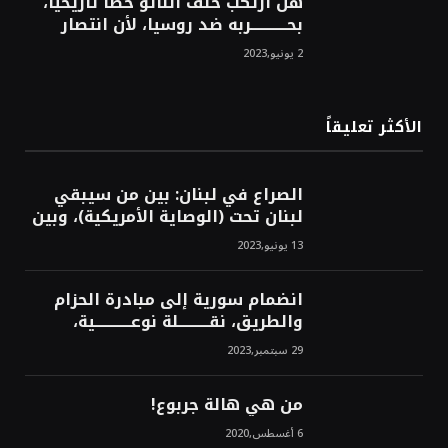
هل ارتكب حلف الناتو خطأً تاريخياً،
بحــــــــــــربه ضد روسيا، لأن انتصار
روسيا الحتمي، سيفتت الناتو!محمد
2 يونيو,2023
محسن
الأكثر تعليقاً
الصراع في لبنان: بين من سيبقي
لبنان تحت (الوصاية الأمريكية)، وبين
من سيخرج لبنان من النفق الغربي!
13 يونيو,2023
محمد محسن
انضمام سورية إلى مبادرة الحزام
والطريق، نقــــــــــلة نوعــــــــــــية،
استراتيجية، تاريخية، نهائية، نحو
29 سبتمبر,2023
الشرق!محمد محسن
من هي هالة جربوع!
6 أغسطس,2020