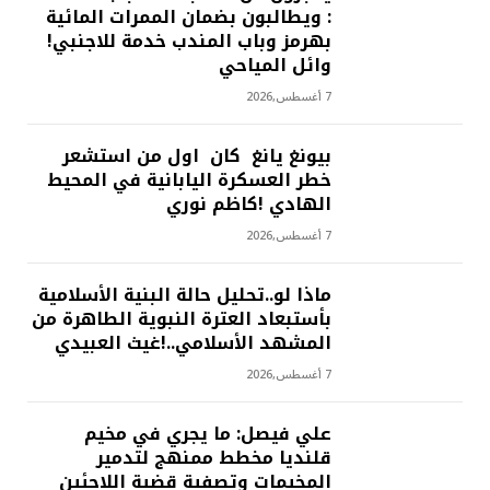
: ويطالبون بضمان الممرات المائية
بهرمز وباب المندب خدمة للاجنبي!
وائل المياحي
7 أغسطس,2026
بيونغ يانغ كان اول من استشعر
خطر العسكرة اليابانية في المحيط
الهادي !كاظم نوري
7 أغسطس,2026
ماذا لو..تحليل حالة البنية الأسلامية
بأستبعاد العترة النبوية الطاهرة من
المشهد الأسلامي..!غيث العبيدي
7 أغسطس,2026
علي فيصل: ما يجري في مخيم
قلنديا مخطط ممنهج لتدمير
المخيمات وتصفية قضية اللاجئين