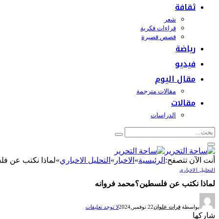
ثقافة
شعر
قراءات فكرية
قصص قصيرة
رياضة
فيديو
مقال اليوم
مقالات مترجمة
مقالات
الدراسات
أنت الآن تتصفح:
الرئيسية
»
الاخبار
»
التحليل الاخباري
»
لماذا نكتب عن ف
التحليل الاخباري
لماذا نكتب عن فلسطين؟محمد فروانه
بواسطة
فرات علوان
22 نوفمبر,2024
لا توجد تعليقات
شاركها