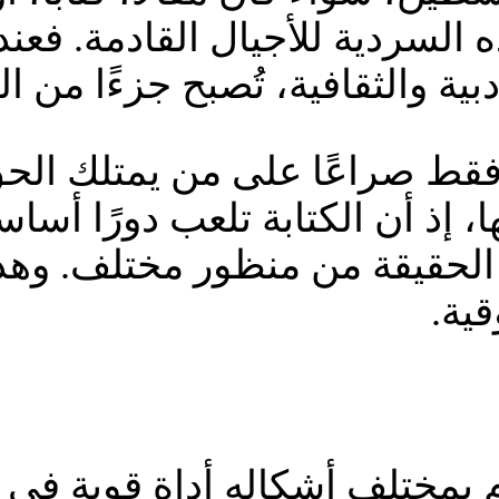
السردية للأجيال القادمة. فعن
ية والثقافية، تُصبح جزءًا من ال
ط صراعًا على من يمتلك الحق 
 إذ أن الكتابة تلعب دورًا أساس
ر الحقيقة من منظور مختلف. وهذا
قية.
 بمختلف أشكاله أداة قوية في ن