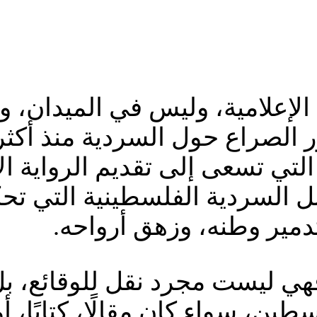
 الإعلامية، وليس في الميدان، 
دور الصراع حول السردية منذ أك
لتي تسعى إلى تقديم الرواية ال
السردية الفلسطينية التي تحك
تدمير وطنه، وزهق أرواحه.
فهي ليست مجرد نقل للوقائع، بل
طين، سواء كان مقالًا، كتابًا، 